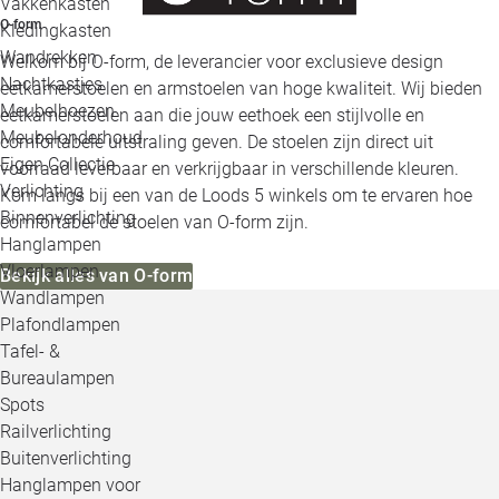
Vakkenkasten
O-form
Kledingkasten
Wandrekken
Welkom bij O-form, de leverancier voor exclusieve design
Nachtkastjes
eetkamerstoelen en armstoelen van hoge kwaliteit. Wij bieden
Meubelhoezen
eetkamerstoelen aan die jouw eethoek een stijlvolle en
Meubelonderhoud
comfortabele uitstraling geven. De stoelen zijn direct uit
Eigen Collectie
voorraad leverbaar en verkrijgbaar in verschillende kleuren.
Verlichting
Kom langs bij een van de Loods 5 winkels om te ervaren hoe
Binnenverlichting
comfortabel de stoelen van O-form zijn.
Hanglampen
Vloerlampen
Bekijk alles van O-form
Wandlampen
Plafondlampen
Tafel- &
Bureaulampen
Spots
Railverlichting
Buitenverlichting
Hanglampen voor