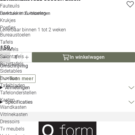
Loo
Fauteuils
Barkrukken & -stoelen
Leverbaar in
3 uitvoeringen
Krukjes
Loo
Poefjes
Leverbaar binnen 1 tot 2 weken
Bureaustoelen
Loo
Tafels
159,-
Eettafels
Loo
Salontafels
In winkelwagen
Bijzettafels
Omschrijving
Loo
Sidetables
Bureaus
Toon meer
Tafelbladen
Afmetingen
Alle 
Tafelonderstellen
Kasten
Specificaties
Wandkasten
Vitrinekasten
Dressoirs
Tv meubels