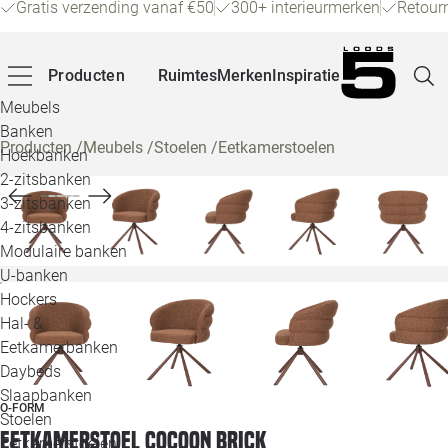
Gratis verzending vanaf €50
300+ interieurmerken
Retour
Producten
Ruimtes
Merken
Inspiratie
Meubels
Banken
Producten
/
Meubels
/
Stoelen
/
Eetkamerstoelen
Hoekbanken
Pagina
2-zitsbanken
3-zitsbanken
4-zitsbanken
Winke
Modulaire banken
U-banken
Klant
Hockers
Hal- &
Veelg
Eetkamerbanken
Daybeds
Openin
Slaapbanken
O-FORM
Loo
Stoelen
Eetkamerstoel Cocoon brick
Eetkamerstoelen