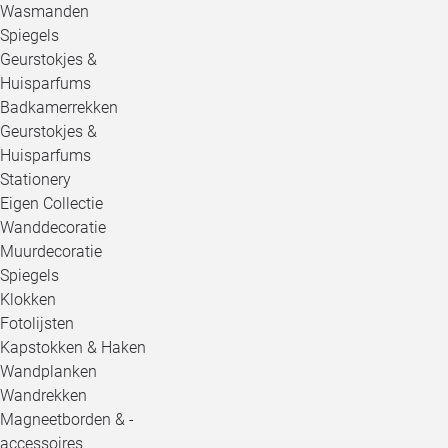
Wasmanden
Spiegels
Geurstokjes &
Huisparfums
Badkamerrekken
Geurstokjes &
Huisparfums
Stationery
Eigen Collectie
Wanddecoratie
Muurdecoratie
Spiegels
Klokken
Fotolijsten
Kapstokken & Haken
Wandplanken
Wandrekken
Magneetborden & -
accessoires