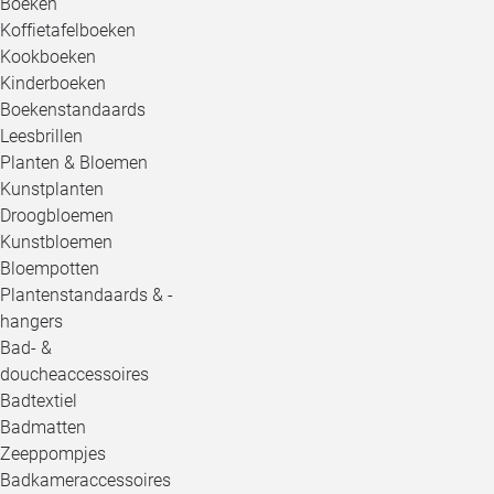
Boeken
Koffietafelboeken
Kookboeken
Kinderboeken
Boekenstandaards
Leesbrillen
Planten & Bloemen
Kunstplanten
Droogbloemen
Kunstbloemen
Bloempotten
Plantenstandaards & -
hangers
Bad- &
doucheaccessoires
Badtextiel
Badmatten
Zeeppompjes
Badkameraccessoires