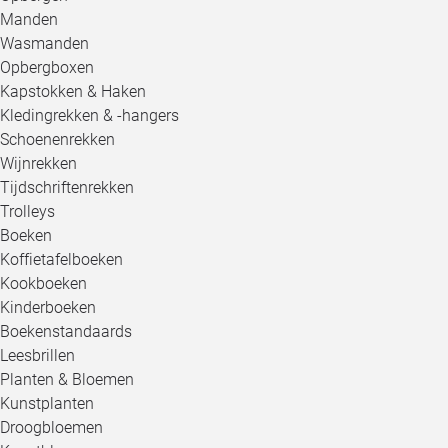
Manden
Wasmanden
Opbergboxen
Kapstokken & Haken
Kledingrekken & -hangers
Schoenenrekken
Wijnrekken
Tijdschriftenrekken
Trolleys
Boeken
Koffietafelboeken
Kookboeken
Kinderboeken
Boekenstandaards
Leesbrillen
Planten & Bloemen
Kunstplanten
Droogbloemen