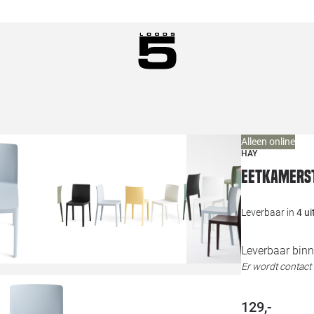
Alleen online
HAY
Eetkamerst
Leverbaar in
4 u
Leverbaar binn
Er wordt contac
129,-