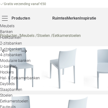
Gratis verzending vanaf €50
Producten
Ruimtes
Merken
Inspiratie
Meubels
Banken
Producten
/
Meubels
/
Stoelen
/
Eetkamerstoelen
Hoekbanken
2-zitsbanken
3-zitsbanken
4-zitsbanken
Modulaire banken
U-banken
Hockers
Hal- & Eetkamerbanken
Daybeds
Slaapbanken
Stoelen
Eetkamerstoelen
Fauteuils