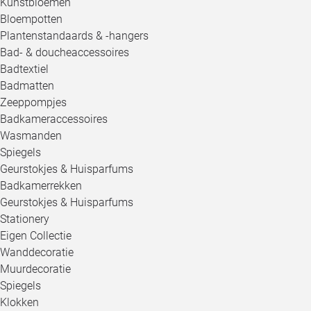
Kunstbloemen
Bloempotten
Plantenstandaards & -hangers
Bad- & doucheaccessoires
Badtextiel
Badmatten
Zeeppompjes
Badkameraccessoires
Wasmanden
Spiegels
Geurstokjes & Huisparfums
Badkamerrekken
Geurstokjes & Huisparfums
Stationery
Eigen Collectie
Wanddecoratie
Muurdecoratie
Spiegels
Klokken