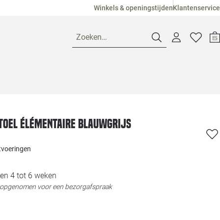
Winkels & openingstijden
Klantenservice
Zoeken…
Openingstijden
Pagina suggesties
Loods 5 Ame
oel Élémentaire blauwgrijs
Winkels
Loods 5 Dui
itvoeringen
Klantenservice
Loods 5 Maas
en 4 tot 6 weken
t opgenomen voor een bezorgafspraak
Veelgestelde vragen
Loods 5 Slie