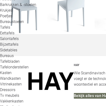
Barkrukken & -stoelen
Krukjes
Poefjes
Bureaustoelen
Tafels
Eettafels
Salontafels
Bijzettafels
Sidetables
Bureaus
Tafelbladen
HAY
Tafelonderstellen
Kasten
Wie Scandinavisch d
Wandkasten
voegt er de technol
Vitrinekasten
woontextiel en acce
Dressoirs
Tv meubels
Bekijk alles van 
Vakkenkasten