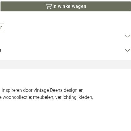
Loods 5 Za
In winkelwagen
Loods 5 Gara
r
Alle openingst
s
g inspireren door vintage Deens design en
 wooncollectie; meubelen, verlichting, kleden,