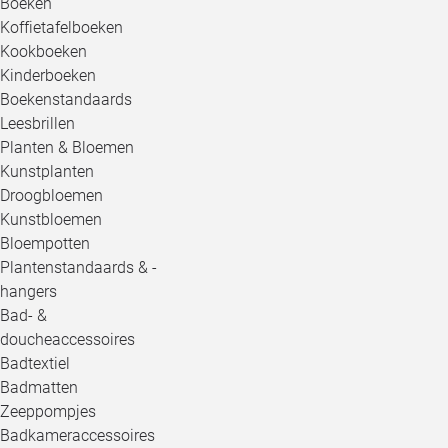
Boeken
Koffietafelboeken
Kookboeken
Kinderboeken
Boekenstandaards
Leesbrillen
Planten & Bloemen
Kunstplanten
Droogbloemen
Kunstbloemen
Bloempotten
Plantenstandaards & -
hangers
Bad- &
doucheaccessoires
Badtextiel
Badmatten
Zeeppompjes
Badkameraccessoires