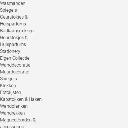
Wasmanden
Spiegels
Geurstokjes &
Huisparfums
Badkamerrekken
Geurstokjes &
Huisparfums
Stationery
Eigen Collectie
Wanddecoratie
Muurdecoratie
Spiegels
Klokken
Fotolijsten
Kapstokken & Haken
Wandplanken
Wandrekken
Magneetborden & -
accessoires