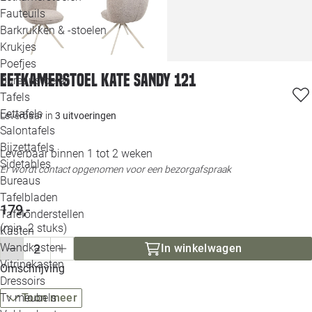
Loo
Fauteuils
Barkrukken & -stoelen
Krukjes
Loo
Poefjes
Eetkamerstoel Kate sandy 121
Bureaustoelen
Loo
Tafels
Eettafels
Leverbaar in
3 uitvoeringen
Loo
Salontafels
Bijzettafels
Loo
Leverbaar binnen 1 tot 2 weken
Sidetables
(out
Er wordt contact opgenomen voor een bezorgafspraak
Bureaus
Tafelbladen
Alle 
179,-
Tafelonderstellen
(min. 2 stuks)
Kasten
Wandkasten
In winkelwagen
Vitrinekasten
Omschrijving
Dressoirs
Tv meubels
Toon meer