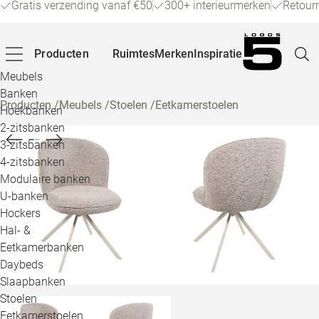
Gratis verzending vanaf €50
300+ interieurmerken
Retour
Producten
Ruimtes
Merken
Inspiratie
Meubels
Banken
Producten
/
Meubels
/
Stoelen
/
Eetkamerstoelen
Hoekbanken
Pagina
2-zitsbanken
3-zitsbanken
4-zitsbanken
Winke
Modulaire banken
U-banken
Klant
Hockers
Hal- &
Veelg
Eetkamerbanken
Daybeds
Openin
Slaapbanken
Loo
Stoelen
Eetkamerstoelen