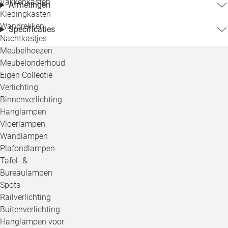
Vakkenkasten
Afmetingen
Kledingkasten
Wandrekken
Specificaties
Nachtkastjes
Meubelhoezen
Meubelonderhoud
Eigen Collectie
Verlichting
Binnenverlichting
Hanglampen
Vloerlampen
Wandlampen
Plafondlampen
Tafel- &
Bureaulampen
Spots
Railverlichting
Buitenverlichting
Hanglampen voor