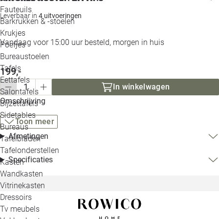
Loo
Fauteuils
Leverbaar in
4 uitvoeringen
Barkrukken & -stoelen
Krukjes
Loo
Vandaag voor 15:00 uur besteld, morgen in huis
Poefjes
Bureaustoelen
Loo
Tafels
199,-
Eettafels
Loo
In winkelwagen
Salontafels
Omschrijving
Bijzettafels
Loo
Sidetables
Toon meer
Bureaus
Afmetingen
Tafelbladen
Alle 
Tafelonderstellen
Specificaties
Kasten
Wandkasten
Vitrinekasten
Dressoirs
Tv meubels