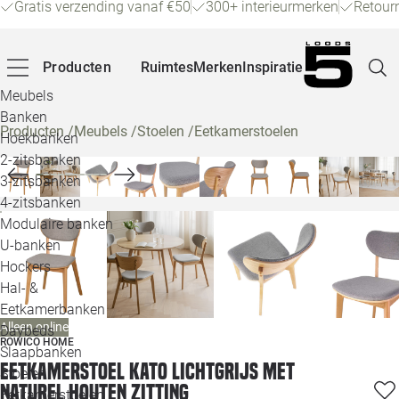
Gratis verzending vanaf €50
300+ interieurmerken
Retour
Producten
Ruimtes
Merken
Inspiratie
Meubels
Banken
Producten
/
Meubels
/
Stoelen
/
Eetkamerstoelen
Hoekbanken
Pagina
2-zitsbanken
3-zitsbanken
4-zitsbanken
Winke
Modulaire banken
U-banken
Klant
Hockers
Hal- &
Veelg
Eetkamerbanken
Alleen online
Daybeds
Openin
ROWICO HOME
Slaapbanken
Eetkamerstoel Kato Lichtgrijs met
Loo
Stoelen
naturel houten zitting
Eetkamerstoelen