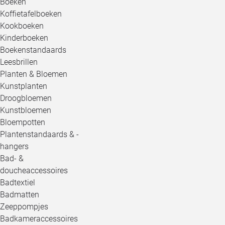
Boeken
Koffietafelboeken
Kookboeken
Kinderboeken
Boekenstandaards
Leesbrillen
Planten & Bloemen
Kunstplanten
Droogbloemen
Kunstbloemen
Bloempotten
Plantenstandaards & -
hangers
Bad- &
doucheaccessoires
Badtextiel
Badmatten
Zeeppompjes
Badkameraccessoires