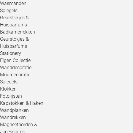
Wasmanden
Spiegels
Geurstokjes &
Huisparfums
Badkamerrekken
Geurstokjes &
Huisparfums
Stationery
Eigen Collectie
Wanddecoratie
Muurdecoratie
Spiegels
Klokken
Fotolijsten
Kapstokken & Haken
Wandplanken
Wandrekken
Magneetborden & -
accessoires