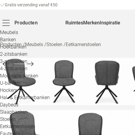
Gratis verzending vanaf €50
Producten
Ruimtes
Merken
Inspiratie
Meubels
Banken
Producten
/
Meubels
/
Stoelen
/
Eetkamerstoelen
Hoekbanken
2-zitsbanken
3-zitsbanken
4-zitsbanken
Modulaire banken
U-banken
Hockers
Hal- & Eetkamerbanken
Daybeds
Slaapbanken
Stoelen
Eetkamerstoelen
Fauteuils