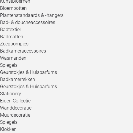
Kunstbloemen
Bloempotten
Plantenstandaards & -hangers
Bad- & doucheaccessoires
Badtextiel
Badmatten
Zeeppompjes
Badkameraccessoires
Wasmanden
Spiegels
Geurstokjes & Huisparfums
Badkamerrekken
Geurstokjes & Huisparfums
Stationery
Eigen Collectie
Wanddecoratie
Muurdecoratie
Spiegels
Klokken