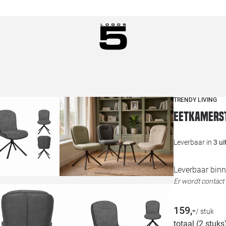
TRENDY LIVING
Eetkamerst
Leverbaar in
3 u
Leverbaar binn
Er wordt contac
159,-
/ stuk
totaal (2 stuks