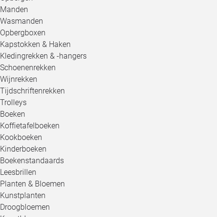
Manden
Wasmanden
Opbergboxen
Kapstokken & Haken
Kledingrekken & -hangers
Schoenenrekken
Wijnrekken
Tijdschriftenrekken
Trolleys
Boeken
Koffietafelboeken
Kookboeken
Kinderboeken
Boekenstandaards
Leesbrillen
Planten & Bloemen
Kunstplanten
Droogbloemen