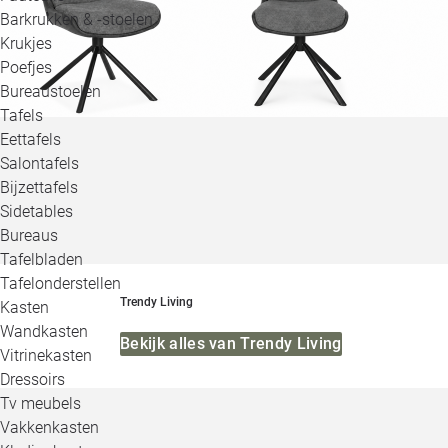
Barkrukken & -stoelen
Krukjes
Poefjes
Bureaustoelen
Tafels
Eettafels
Salontafels
Bijzettafels
Sidetables
Bureaus
Tafelbladen
Tafelonderstellen
Trendy Living
Kasten
Wandkasten
Bekijk alles van Trendy Living
Vitrinekasten
Dressoirs
Tv meubels
Vakkenkasten