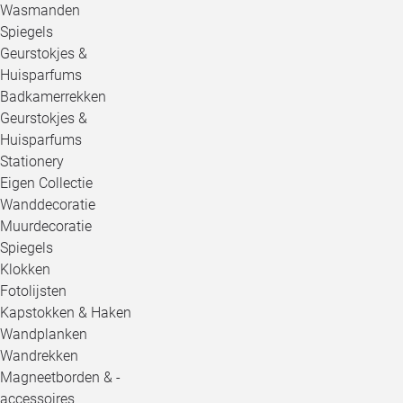
Wasmanden
Spiegels
Geurstokjes &
Huisparfums
Badkamerrekken
Geurstokjes &
Huisparfums
Stationery
Eigen Collectie
Wanddecoratie
Muurdecoratie
Spiegels
Klokken
Fotolijsten
Kapstokken & Haken
Wandplanken
Wandrekken
Magneetborden & -
accessoires