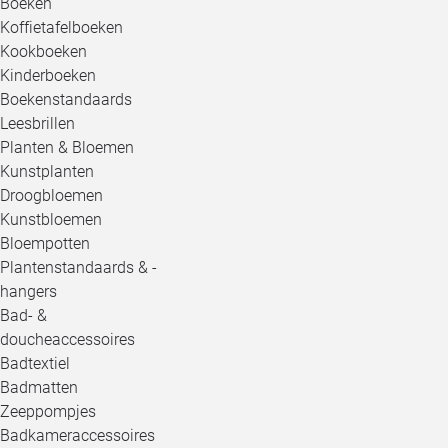
Boeken
Koffietafelboeken
Kookboeken
Kinderboeken
Boekenstandaards
Leesbrillen
Planten & Bloemen
Kunstplanten
Droogbloemen
Kunstbloemen
Bloempotten
Plantenstandaards & -
hangers
Bad- &
doucheaccessoires
Badtextiel
Badmatten
Zeeppompjes
Badkameraccessoires