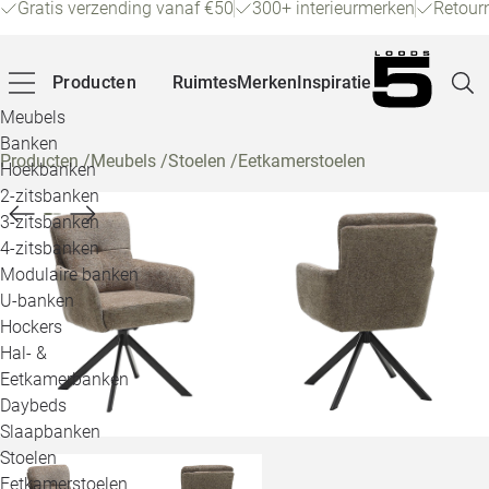
Gratis verzending vanaf €50
300+ interieurmerken
Retour
Producten
Ruimtes
Merken
Inspiratie
Meubels
Banken
Producten
/
Meubels
/
Stoelen
/
Eetkamerstoelen
Hoekbanken
Pagina
2-zitsbanken
3-zitsbanken
4-zitsbanken
Winke
Modulaire banken
U-banken
Klant
Hockers
Hal- &
Veelg
Eetkamerbanken
Daybeds
Openin
Slaapbanken
Loo
Stoelen
Eetkamerstoelen