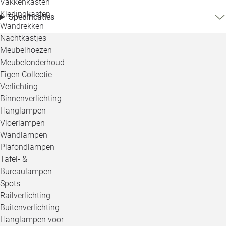
Vakkenkasten
Kledingkasten
Specificaties
Wandrekken
Nachtkastjes
Meubelhoezen
Meubelonderhoud
Eigen Collectie
Verlichting
Binnenverlichting
Hanglampen
Vloerlampen
Wandlampen
Plafondlampen
Tafel- &
Bureaulampen
Spots
Railverlichting
Buitenverlichting
Hanglampen voor