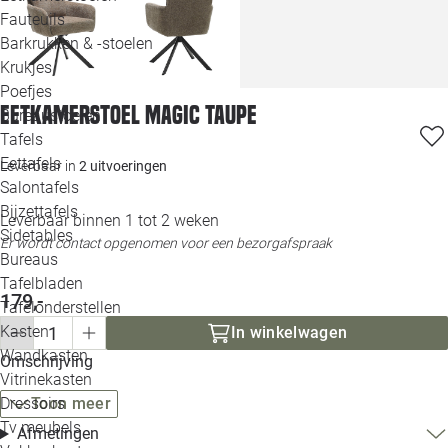
Loo
Fauteuils
Barkrukken & -stoelen
Krukjes
Loo
Poefjes
Eetkamerstoel Magic taupe
Bureaustoelen
Loo
Tafels
Eettafels
Leverbaar in
2 uitvoeringen
Loo
Salontafels
Bijzettafels
Leverbaar binnen 1 tot 2 weken
Loo
Sidetables
Er wordt contact opgenomen voor een bezorgafspraak
Bureaus
Tafelbladen
Alle 
179,-
Tafelonderstellen
Kasten
In winkelwagen
Wandkasten
Omschrijving
Vitrinekasten
Dressoirs
Toon meer
Tv meubels
Afmetingen