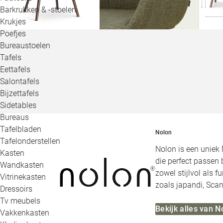
Barkrukken & -stoelen
Krukjes
Poefjes
Bureaustoelen
Tafels
Eettafels
Salontafels
Bijzettafels
Sidetables
Bureaus
Tafelbladen
Nolon
Tafelonderstellen
Nolon is een uniek 
Kasten
die perfect passen 
Wandkasten
zowel stijlvol als 
Vitrinekasten
zoals japandi, Scan
Dressoirs
Tv meubels
Bekijk alles van N
Vakkenkasten