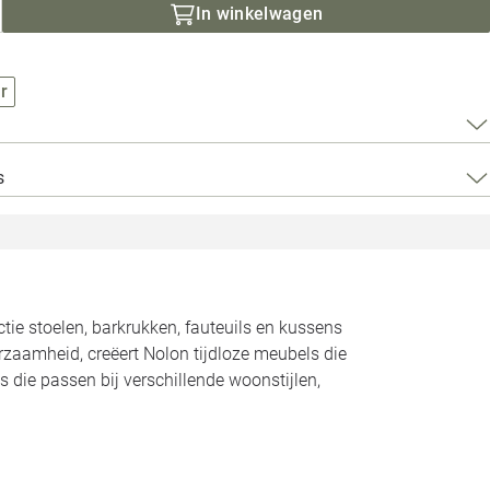
Loods 5 Za
In winkelwagen
Loods 5 Gara
r
Alle openingst
s
ctie stoelen, barkrukken, fauteuils en kussens
urzaamheid, creëert Nolon tijdloze meubels die
s die passen bij verschillende woonstijlen,