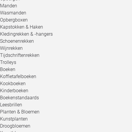
Manden
Wasmanden
Opbergboxen
Kapstokken & Haken
Kledingrekken & -hangers
Schoenenrekken
Wijnrekken
Tijdschriftenrekken
Trolleys
Boeken
Koffietafelboeken
Kookboeken
Kinderboeken
Boekenstandaards
Leesbrillen
Planten & Bloemen
Kunstplanten
Droogbloemen