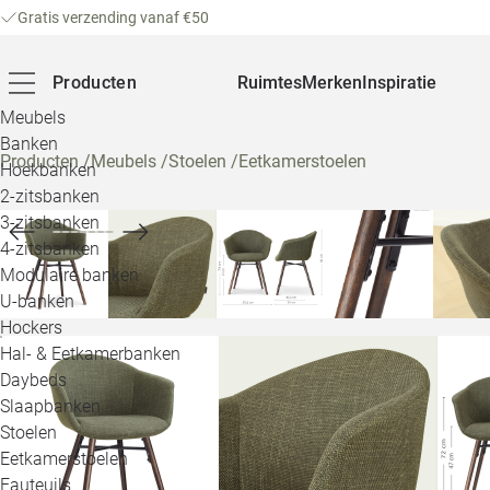
Gratis verzending vanaf €50
Producten
Ruimtes
Merken
Inspiratie
Meubels
Banken
Producten
/
Meubels
/
Stoelen
/
Eetkamerstoelen
Hoekbanken
2-zitsbanken
3-zitsbanken
4-zitsbanken
Modulaire banken
U-banken
Hockers
Hal- & Eetkamerbanken
Daybeds
Slaapbanken
Stoelen
Eetkamerstoelen
Fauteuils