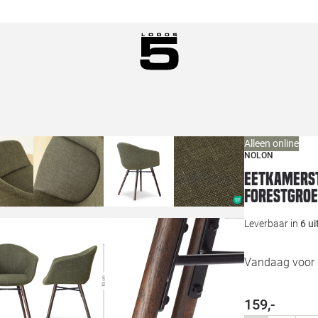
Alleen online
NOLON
Eetkamerst
forestgro
Leverbaar in
6 u
Vandaag voor 1
159,-