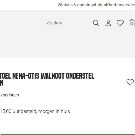
Winkels & openingstijden
Klantenservice
Zoeken…
Openingstijden
Pagina suggesties
Loods 5 Ame
oel Nena-Otis walnoot onderstel
en
Winkels
Loods 5 Dui
itvoeringen
Klantenservice
Loods 5 Maas
5:00 uur besteld, morgen in huis
Veelgestelde vragen
Loods 5 Slie