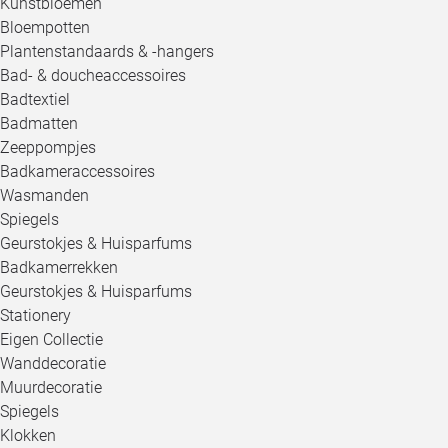
Kunstbloemen
Bloempotten
Plantenstandaards & -hangers
Bad- & doucheaccessoires
Badtextiel
Badmatten
Zeeppompjes
Badkameraccessoires
Wasmanden
Spiegels
Geurstokjes & Huisparfums
Badkamerrekken
Geurstokjes & Huisparfums
Stationery
Eigen Collectie
Wanddecoratie
Muurdecoratie
Spiegels
Klokken