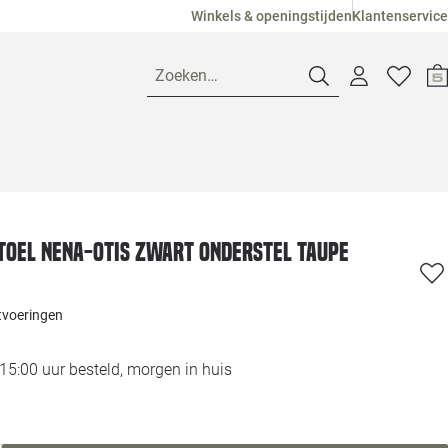
Winkels & openingstijden
Klantenservice
Zoeken…
Openingstijden
Pagina suggesties
Loods 5 Ame
oel Nena-Otis zwart onderstel taupe
Winkels
Loods 5 Dui
itvoeringen
Klantenservice
Loods 5 Maas
5:00 uur besteld, morgen in huis
Veelgestelde vragen
Loods 5 Slie