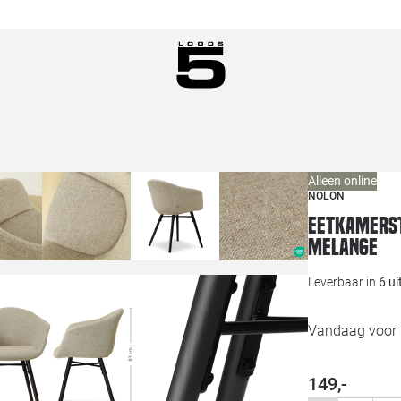
Alleen online
NOLON
Eetkamerst
melange
Leverbaar in
6 u
Vandaag voor 1
149,-