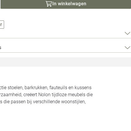
Loods 5 Za
In winkelwagen
Loods 5 Gara
r
Alle openingst
s
ctie stoelen, barkrukken, fauteuils en kussens
urzaamheid, creëert Nolon tijdloze meubels die
s die passen bij verschillende woonstijlen,