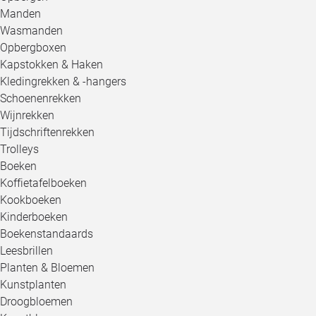
Manden
Wasmanden
Opbergboxen
Kapstokken & Haken
Kledingrekken & -hangers
Schoenenrekken
Wijnrekken
Tijdschriftenrekken
Trolleys
Boeken
Koffietafelboeken
Kookboeken
Kinderboeken
Boekenstandaards
Leesbrillen
Planten & Bloemen
Kunstplanten
Droogbloemen