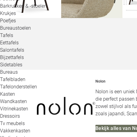
Barkrukken & -stoelen
Krukjes
Poefjes
Bureaustoelen
Tafels
Eettafels
Salontafels
Bijzettafels
Sidetables
Bureaus
Tafelbladen
Nolon
Tafelonderstellen
Nolon is een uniek 
Kasten
die perfect passen 
Wandkasten
zowel stijlvol als 
Vitrinekasten
zoals japandi, Scan
Dressoirs
Tv meubels
Bekijk alles van N
Vakkenkasten