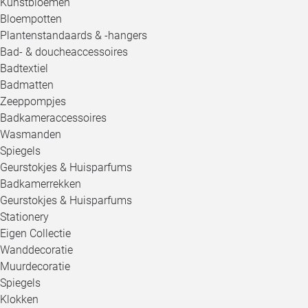
Kunstbloemen
Bloempotten
Plantenstandaards & -hangers
Bad- & doucheaccessoires
Badtextiel
Badmatten
Zeeppompjes
Badkameraccessoires
Wasmanden
Spiegels
Geurstokjes & Huisparfums
Badkamerrekken
Geurstokjes & Huisparfums
Stationery
Eigen Collectie
Wanddecoratie
Muurdecoratie
Spiegels
Klokken