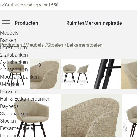
Gratis verzending vanaf €50
Producten
Ruimtes
Merken
Inspiratie
Meubels
Banken
Producten
/
Meubels
/
Stoelen
/
Eetkamerstoelen
Hoekbanken
2-zitsbanken
3-zitsbanken
4-zitsbanken
Modulaire banken
U-banken
Hockers
Hal- & Eetkamerbanken
Daybeds
Slaapbanken
Stoelen
Eetkamerstoelen
Fauteuils