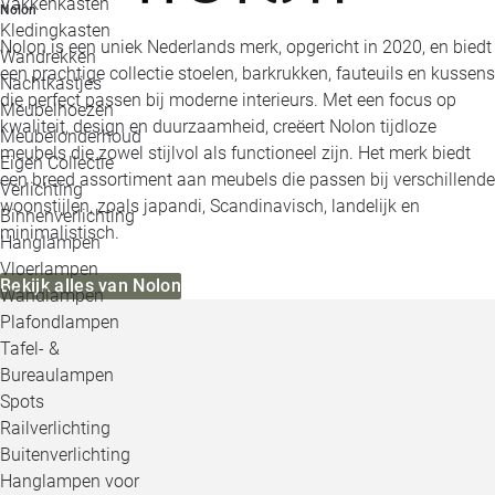
Vakkenkasten
Nolon
Kledingkasten
Nolon is een uniek Nederlands merk, opgericht in 2020, en biedt
Wandrekken
een prachtige collectie stoelen, barkrukken, fauteuils en kussens
Nachtkastjes
die perfect passen bij moderne interieurs. Met een focus op
Meubelhoezen
kwaliteit, design en duurzaamheid, creëert Nolon tijdloze
Meubelonderhoud
meubels die zowel stijlvol als functioneel zijn. Het merk biedt
Eigen Collectie
een breed assortiment aan meubels die passen bij verschillende
Verlichting
woonstijlen, zoals japandi, Scandinavisch, landelijk en
Binnenverlichting
minimalistisch.
Hanglampen
Vloerlampen
Bekijk alles van Nolon
Wandlampen
Plafondlampen
Tafel- &
Bureaulampen
Spots
Railverlichting
Buitenverlichting
Hanglampen voor