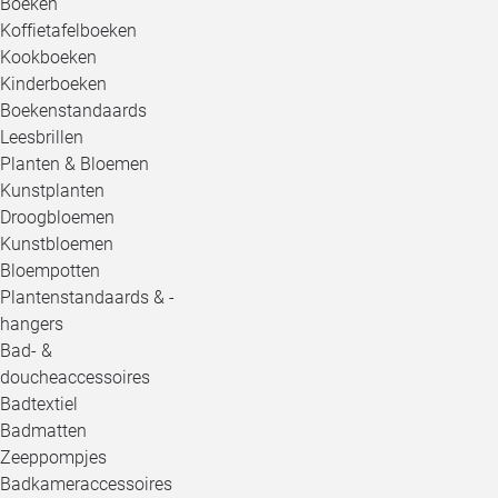
Boeken
Koffietafelboeken
Kookboeken
Kinderboeken
Boekenstandaards
Leesbrillen
Planten & Bloemen
Kunstplanten
Droogbloemen
Kunstbloemen
Bloempotten
Plantenstandaards & -
hangers
Bad- &
doucheaccessoires
Badtextiel
Badmatten
Zeeppompjes
Badkameraccessoires