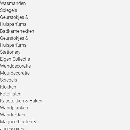
Wasmanden
Spiegels
Geurstokjes &
Huisparfums
Badkamerrekken
Geurstokjes &
Huisparfums
Stationery
Eigen Collectie
Wanddecoratie
Muurdecoratie
Spiegels
Klokken
Fotolijsten
Kapstokken & Haken
Wandplanken
Wandrekken
Magneetborden & -
accessoires