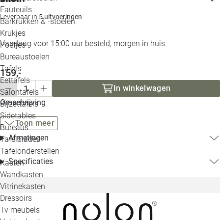
Loo
Fauteuils
Leverbaar in
5 uitvoeringen
Barkrukken & -stoelen
Krukjes
Loo
Vandaag voor 15:00 uur besteld, morgen in huis
Poefjes
Bureaustoelen
Loo
Tafels
159,-
Eettafels
Loo
In winkelwagen
Salontafels
Omschrijving
Bijzettafels
Loo
Sidetables
Toon meer
Bureaus
Afmetingen
Tafelbladen
Alle 
Tafelonderstellen
Specificaties
Kasten
Wandkasten
Vitrinekasten
Dressoirs
Tv meubels