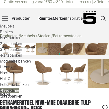
Gratis verzending vanaf €50
300+ interieurmerken
Retour
Producten
Ruimtes
Merken
Inspiratie
Meubels
Banken
Producten
/
Meubels
/
Stoelen
/
Eetkamerstoelen
Hoekbanken
Pagina
2-zitsbanken
3-zitsbanken
4-zitsbanken
Winke
Modulaire banken
U-banken
Klant
Hockers
Hal- &
Veelg
Eetkamerbanken
Daybeds
Alleen online
Openin
NOLON
Slaapbanken
Loo
Eetkamerstoel Niva-Mae draaibare tulp
Stoelen
bruin blend - Beige
Eetkamerstoelen