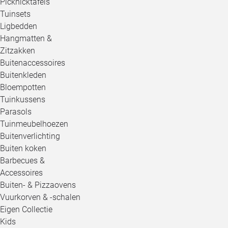
Picknicktafels
Tuinsets
Ligbedden
Hangmatten &
Zitzakken
Buitenaccessoires
Buitenkleden
Bloempotten
Tuinkussens
Parasols
Tuinmeubelhoezen
Buitenverlichting
Buiten koken
Barbecues &
Accessoires
Buiten- & Pizzaovens
Vuurkorven & -schalen
Eigen Collectie
Kids