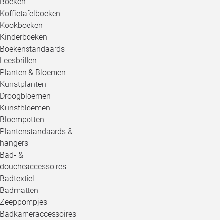
Boeken
Koffietafelboeken
Kookboeken
Kinderboeken
Boekenstandaards
Leesbrillen
Planten & Bloemen
Kunstplanten
Droogbloemen
Kunstbloemen
Bloempotten
Plantenstandaards & -
hangers
Bad- &
doucheaccessoires
Badtextiel
Badmatten
Zeeppompjes
Badkameraccessoires