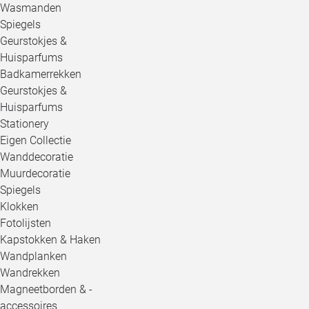
Wasmanden
Spiegels
Geurstokjes &
Huisparfums
Badkamerrekken
Geurstokjes &
Huisparfums
Stationery
Eigen Collectie
Wanddecoratie
Muurdecoratie
Spiegels
Klokken
Fotolijsten
Kapstokken & Haken
Wandplanken
Wandrekken
Magneetborden & -
accessoires