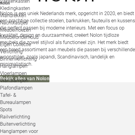
Vakkenkasten
Nolon
Kledingkasten
Nolon is een uniek Nederlands merk, opgericht in 2020, en biedt
Wandrekken
een prachtige collectie stoelen, barkrukken, fauteuils en kussens
Nachtkastjes
die perfect passen bij moderne interieurs. Met een focus op
Meubelhoezen
kwaliteit, design en duurzaamheid, creëert Nolon tijdloze
Meubelonderhoud
meubels die zowel stijlvol als functioneel zijn. Het merk biedt
Eigen Collectie
een breed assortiment aan meubels die passen bij verschillende
Verlichting
woonstijlen, zoals japandi, Scandinavisch, landelijk en
Binnenverlichting
minimalistisch.
Hanglampen
Vloerlampen
Bekijk alles van Nolon
Wandlampen
Plafondlampen
Tafel- &
Bureaulampen
Spots
Railverlichting
Buitenverlichting
Hanglampen voor