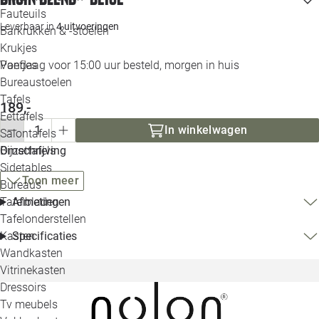
Loo
Fauteuils
Leverbaar in
4 uitvoeringen
Barkrukken & -stoelen
Krukjes
Loo
Vandaag voor 15:00 uur besteld, morgen in huis
Poefjes
Bureaustoelen
Loo
Tafels
189,-
Eettafels
Loo
In winkelwagen
Salontafels
Omschrijving
Bijzettafels
Loo
Sidetables
Toon meer
Bureaus
Afmetingen
Tafelbladen
Alle 
Tafelonderstellen
Specificaties
Kasten
Wandkasten
Vitrinekasten
Dressoirs
Tv meubels