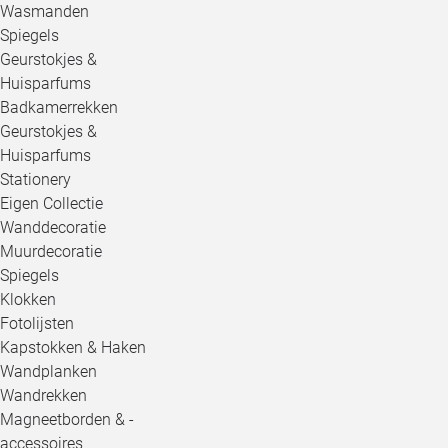
Wasmanden
Spiegels
Geurstokjes &
Huisparfums
Badkamerrekken
Geurstokjes &
Huisparfums
Stationery
Eigen Collectie
Wanddecoratie
Muurdecoratie
Spiegels
Klokken
Fotolijsten
Kapstokken & Haken
Wandplanken
Wandrekken
Magneetborden & -
accessoires