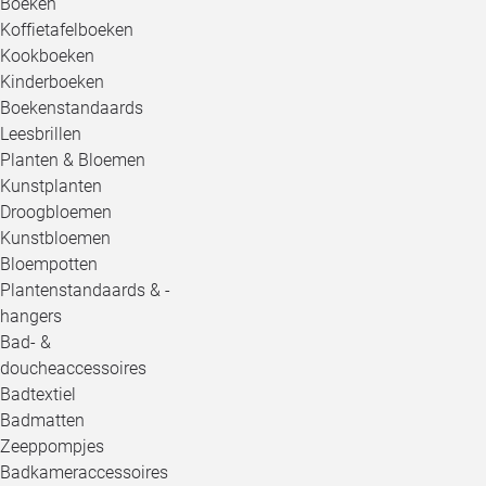
Boeken
Koffietafelboeken
Kookboeken
Kinderboeken
Boekenstandaards
Leesbrillen
Planten & Bloemen
Kunstplanten
Droogbloemen
Kunstbloemen
Bloempotten
Plantenstandaards & -
hangers
Bad- &
doucheaccessoires
Badtextiel
Badmatten
Zeeppompjes
Badkameraccessoires