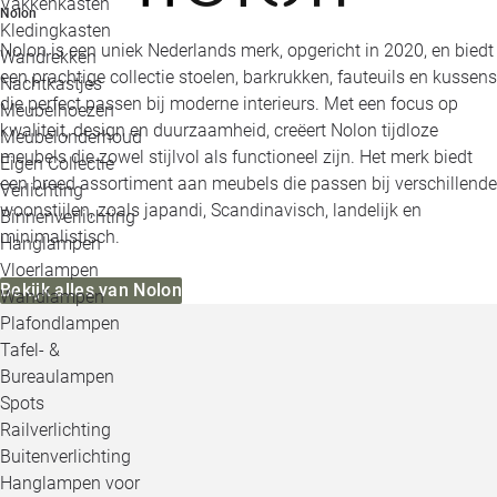
Vakkenkasten
Nolon
Kledingkasten
Nolon is een uniek Nederlands merk, opgericht in 2020, en biedt
Wandrekken
een prachtige collectie stoelen, barkrukken, fauteuils en kussens
Nachtkastjes
die perfect passen bij moderne interieurs. Met een focus op
Meubelhoezen
kwaliteit, design en duurzaamheid, creëert Nolon tijdloze
Meubelonderhoud
meubels die zowel stijlvol als functioneel zijn. Het merk biedt
Eigen Collectie
een breed assortiment aan meubels die passen bij verschillende
Verlichting
woonstijlen, zoals japandi, Scandinavisch, landelijk en
Binnenverlichting
minimalistisch.
Hanglampen
Vloerlampen
Bekijk alles van Nolon
Wandlampen
Plafondlampen
Tafel- &
Bureaulampen
Spots
Railverlichting
Buitenverlichting
Hanglampen voor