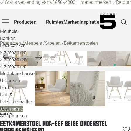
Gratis verzending vanaf €50
300+ interieurmerken
Retour
Producten
Ruimtes
Merken
Inspiratie
Meubels
Banken
Producten
/
Meubels
/
Stoelen
/
Eetkamerstoelen
Hoekbanken
Pagina
2-zitsbanken
3-zitsbanken
4-zitsbanken
Winke
Modulaire banken
U-banken
Klant
Hockers
Hal- &
Veelg
Eetkamerbanken
Daybeds
Alleen online
Openin
NOLON
Slaapbanken
Loo
Eetkamerstoel Noa-Eef beige onderstel
Stoelen
beige gemêleerd
Eetkamerstoelen