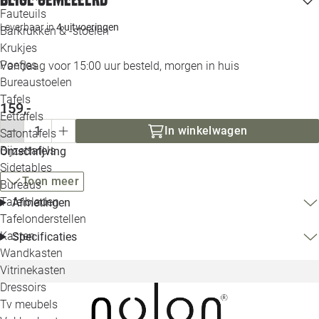
Loo
Fauteuils
Leverbaar in
4 uitvoeringen
Barkrukken & -stoelen
Krukjes
Loo
Poefjes
Vandaag voor 15:00 uur besteld, morgen in huis
Bureaustoelen
Loo
Tafels
159,-
Eettafels
Loo
In winkelwagen
Salontafels
Bijzettafels
Omschrijving
Loo
Sidetables
Toon meer
Bureaus
Tafelbladen
Afmetingen
Alle 
Tafelonderstellen
Kasten
Specificaties
Wandkasten
Vitrinekasten
Dressoirs
Tv meubels