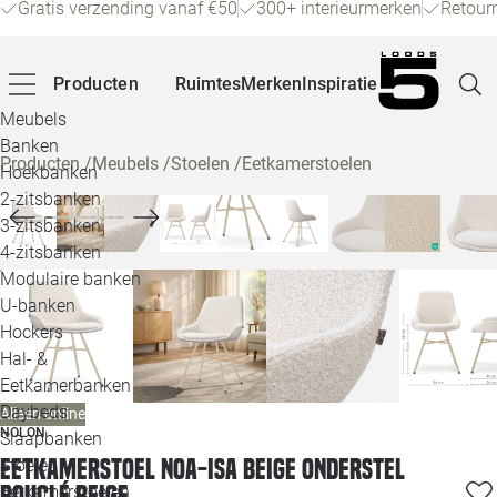
Gratis verzending vanaf €50
300+ interieurmerken
Retour
Producten
Ruimtes
Merken
Inspiratie
Meubels
Banken
Producten
/
Meubels
/
Stoelen
/
Eetkamerstoelen
Hoekbanken
Pagina
2-zitsbanken
3-zitsbanken
4-zitsbanken
Winke
Modulaire banken
U-banken
Klant
Hockers
Hal- &
Veelg
Eetkamerbanken
Daybeds
Alleen online
Openin
NOLON
Slaapbanken
Loo
Eetkamerstoel Noa-Isa beige onderstel
Stoelen
bouclé beige
Eetkamerstoelen