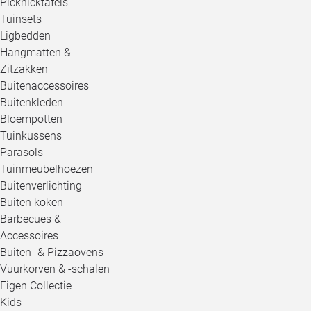
Picknicktafels
Tuinsets
Ligbedden
Hangmatten &
Zitzakken
Buitenaccessoires
Buitenkleden
Bloempotten
Tuinkussens
Parasols
Tuinmeubelhoezen
Buitenverlichting
Buiten koken
Barbecues &
Accessoires
Buiten- & Pizzaovens
Vuurkorven & -schalen
Eigen Collectie
Kids