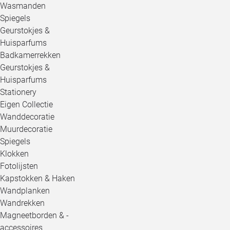
Wasmanden
Spiegels
Geurstokjes &
Huisparfums
Badkamerrekken
Geurstokjes &
Huisparfums
Stationery
Eigen Collectie
Wanddecoratie
Muurdecoratie
Spiegels
Klokken
Fotolijsten
Kapstokken & Haken
Wandplanken
Wandrekken
Magneetborden & -
accessoires