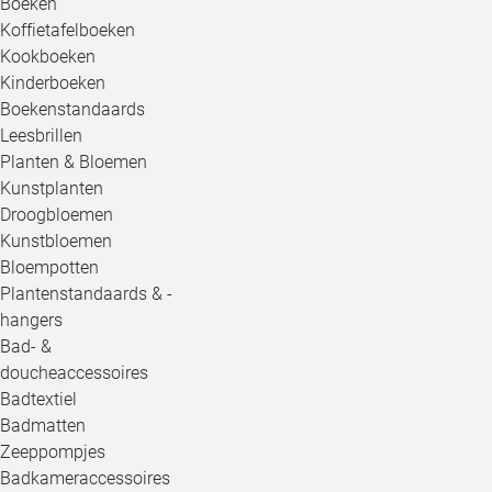
Boeken
Koffietafelboeken
Kookboeken
Kinderboeken
Boekenstandaards
Leesbrillen
Planten & Bloemen
Kunstplanten
Droogbloemen
Kunstbloemen
Bloempotten
Plantenstandaards & -
hangers
Bad- &
doucheaccessoires
Badtextiel
Badmatten
Zeeppompjes
Badkameraccessoires