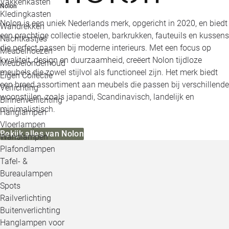
Vakkenkasten
Nolon
Kledingkasten
Nolon is een uniek Nederlands merk, opgericht in 2020, en biedt
Wandrekken
een prachtige collectie stoelen, barkrukken, fauteuils en kussens
Nachtkastjes
die perfect passen bij moderne interieurs. Met een focus op
Meubelhoezen
kwaliteit, design en duurzaamheid, creëert Nolon tijdloze
Meubelonderhoud
meubels die zowel stijlvol als functioneel zijn. Het merk biedt
Eigen Collectie
een breed assortiment aan meubels die passen bij verschillende
Verlichting
woonstijlen, zoals japandi, Scandinavisch, landelijk en
Binnenverlichting
minimalistisch.
Hanglampen
Vloerlampen
Bekijk alles van Nolon
Wandlampen
Plafondlampen
Tafel- &
Bureaulampen
Spots
Railverlichting
Buitenverlichting
Hanglampen voor