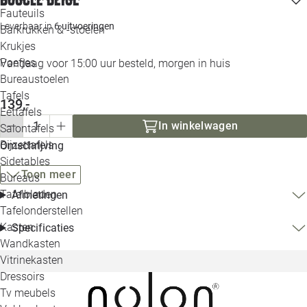
Loo
Fauteuils
Leverbaar in
6 uitvoeringen
Barkrukken & -stoelen
Krukjes
Loo
Poefjes
Vandaag voor 15:00 uur besteld, morgen in huis
Bureaustoelen
Loo
Tafels
139,-
Eettafels
Loo
In winkelwagen
Salontafels
Bijzettafels
Omschrijving
Loo
Sidetables
Toon meer
Bureaus
Tafelbladen
Afmetingen
Alle 
Tafelonderstellen
Kasten
Specificaties
Wandkasten
Vitrinekasten
Dressoirs
Tv meubels