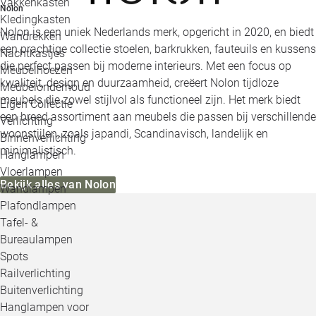
Vakkenkasten
Nolon
Kledingkasten
Nolon is een uniek Nederlands merk, opgericht in 2020, en biedt
Wandrekken
een prachtige collectie stoelen, barkrukken, fauteuils en kussens
Nachtkastjes
die perfect passen bij moderne interieurs. Met een focus op
Meubelhoezen
kwaliteit, design en duurzaamheid, creëert Nolon tijdloze
Meubelonderhoud
meubels die zowel stijlvol als functioneel zijn. Het merk biedt
Eigen Collectie
een breed assortiment aan meubels die passen bij verschillende
Verlichting
woonstijlen, zoals japandi, Scandinavisch, landelijk en
Binnenverlichting
minimalistisch.
Hanglampen
Vloerlampen
Bekijk alles van Nolon
Wandlampen
Plafondlampen
Tafel- &
Bureaulampen
Spots
Railverlichting
Buitenverlichting
Hanglampen voor