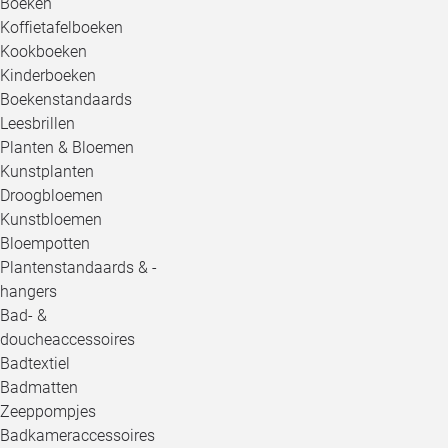
Boeken
Koffietafelboeken
Kookboeken
Kinderboeken
Boekenstandaards
Leesbrillen
Planten & Bloemen
Kunstplanten
Droogbloemen
Kunstbloemen
Bloempotten
Plantenstandaards & -
hangers
Bad- &
doucheaccessoires
Badtextiel
Badmatten
Zeeppompjes
Badkameraccessoires