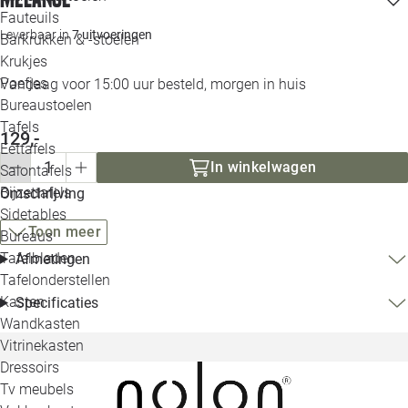
Loo
Fauteuils
Leverbaar in
7 uitvoeringen
Barkrukken & -stoelen
Krukjes
Loo
Poefjes
Vandaag voor 15:00 uur besteld, morgen in huis
Bureaustoelen
Loo
Tafels
129,-
Eettafels
Loo
In winkelwagen
Salontafels
Bijzettafels
Omschrijving
Loo
Sidetables
Toon meer
Bureaus
Tafelbladen
Afmetingen
Alle 
Tafelonderstellen
Kasten
Specificaties
Wandkasten
Vitrinekasten
Dressoirs
Tv meubels