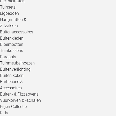
Picknicktafels
Tuinsets
Ligbedden
Hangmatten &
Zitzakken
Buitenaccessoires
Buitenkleden
Bloempotten
Tuinkussens
Parasols
Tuinmeubelhoezen
Buitenverlichting
Buiten koken
Barbecues &
Accessoires
Buiten- & Pizzaovens
Vuurkorven & -schalen
Eigen Collectie
Kids