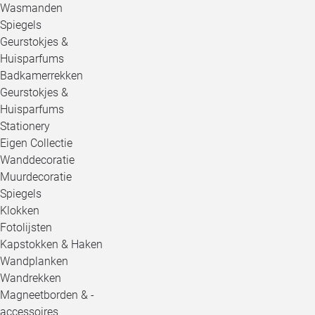
Wasmanden
Spiegels
Geurstokjes &
Huisparfums
Badkamerrekken
Geurstokjes &
Huisparfums
Stationery
Eigen Collectie
Wanddecoratie
Muurdecoratie
Spiegels
Klokken
Fotolijsten
Kapstokken & Haken
Wandplanken
Wandrekken
Magneetborden & -
accessoires