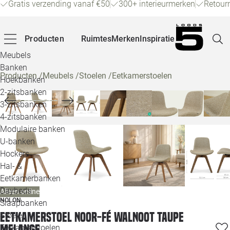
Gratis verzending vanaf €50
300+ interieurmerken
Retour
Producten
Ruimtes
Merken
Inspiratie
Meubels
Banken
Producten
/
Meubels
/
Stoelen
/
Eetkamerstoelen
Hoekbanken
Pagina
2-zitsbanken
3-zitsbanken
4-zitsbanken
Winke
Modulaire banken
U-banken
Klant
Hockers
Hal- &
Veelg
Eetkamerbanken
Daybeds
Alleen online
Openin
NOLON
Slaapbanken
Loo
Eetkamerstoel Noor-Fé walnoot taupe
Stoelen
melange
Eetkamerstoelen