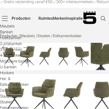
Gratis verzending vanaf €50
300+ interieurmerken
Retour
Producten
Ruimtes
Merken
Inspiratie
Meubels
Banken
Producten
/
Meubels
/
Stoelen
/
Eetkamerstoelen
Hoekbanken
Pagina
2-zitsbanken
3-zitsbanken
4-zitsbanken
Winke
Modulaire banken
U-banken
Klant
Hockers
Hal- &
Veelg
Eetkamerbanken
Daybeds
Openin
Slaapbanken
Loo
Stoelen
Eetkamerstoelen