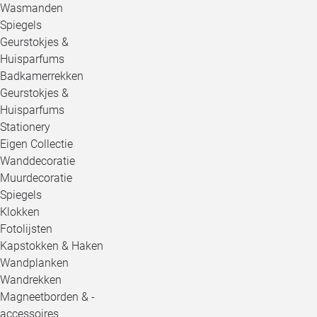
Wasmanden
Spiegels
Geurstokjes &
Huisparfums
Badkamerrekken
Geurstokjes &
Huisparfums
Stationery
Eigen Collectie
Wanddecoratie
Muurdecoratie
Spiegels
Klokken
Fotolijsten
Kapstokken & Haken
Wandplanken
Wandrekken
Magneetborden & -
accessoires