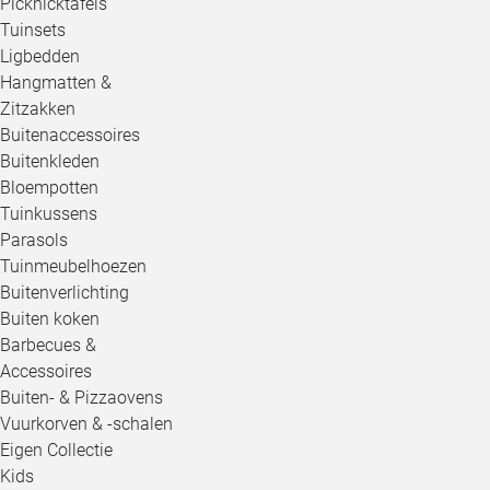
Picknicktafels
Tuinsets
Ligbedden
Hangmatten &
Zitzakken
Buitenaccessoires
Buitenkleden
Bloempotten
Tuinkussens
Parasols
Tuinmeubelhoezen
Buitenverlichting
Buiten koken
Barbecues &
Accessoires
Buiten- & Pizzaovens
Vuurkorven & -schalen
Eigen Collectie
Kids