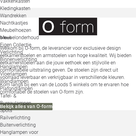
Vakkenkasten
Kledingkasten
Wandrekken
Nachtkastjes
Meubelhoezen
Meubelonderhoud
O-form
Eigen Collectie
Welkom bij O-form, de leverancier voor exclusieve design
Verlichting
eetkamerstoelen en armstoelen van hoge kwaliteit. Wij bieden
Binnenverlichting
eetkamerstoelen aan die jouw eethoek een stijlvolle en
Hanglampen
comfortabele uitstraling geven. De stoelen zijn direct uit
Vloerlampen
voorraad leverbaar en verkrijgbaar in verschillende kleuren.
Wandlampen
Kom langs bij een van de Loods 5 winkels om te ervaren hoe
Plafondlampen
comfortabel de stoelen van O-form zijn.
Tafel- &
Bureaulampen
Bekijk alles van O-form
Spots
Railverlichting
Buitenverlichting
Hanglampen voor