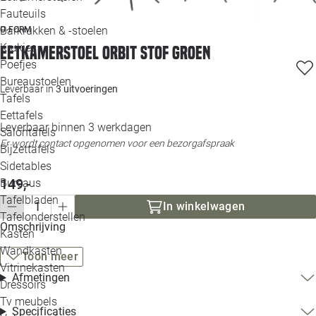
Loo
Fauteuils
Barkrukken & -stoelen
O-FORM
Krukjes
Loo
Eetkamerstoel Orbit stof groen
Poefjes
Bureaustoelen
Loo
Leverbaar in
3 uitvoeringen
Tafels
Eettafels
Loo
Leverbaar binnen 3 werkdagen
Salontafels
Er wordt contact opgenomen voor een bezorgafspraak
Bijzettafels
Loo
Sidetables
(out
149,-
Bureaus
Tafelbladen
In winkelwagen
Alle 
Tafelonderstellen
Omschrijving
Kasten
Wandkasten
Toon meer
Vitrinekasten
Afmetingen
Dressoirs
Tv meubels
Specificaties