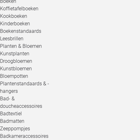
Boeken
Koffietafelboeken
Kookboeken
Kinderboeken
Boekenstandaards
Leesbrillen
Planten & Bloemen
Kunstplanten
Droogbloemen
Kunstbloemen
Bloempotten
Plantenstandaards & -
hangers
Bad- &
doucheaccessoires
Badtextiel
Badmatten
Zeeppompjes
Badkameraccessoires