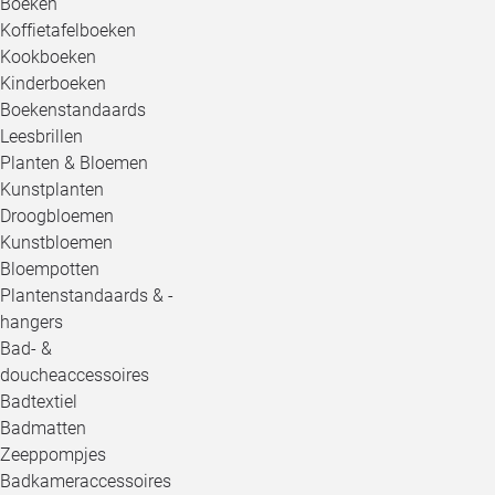
Boeken
Koffietafelboeken
Kookboeken
Kinderboeken
Boekenstandaards
Leesbrillen
Planten & Bloemen
Kunstplanten
Droogbloemen
Kunstbloemen
Bloempotten
Plantenstandaards & -
hangers
Bad- &
doucheaccessoires
Badtextiel
Badmatten
Zeeppompjes
Badkameraccessoires