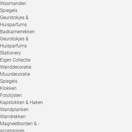
Wasmanden
Spiegels
Geurstokjes &
Huisparfums
Badkamerrekken
Geurstokjes &
Huisparfums
Stationery
Eigen Collectie
Wanddecoratie
Muurdecoratie
Spiegels
Klokken
Fotolijsten
Kapstokken & Haken
Wandplanken
Wandrekken
Magneetborden & -
accessoires