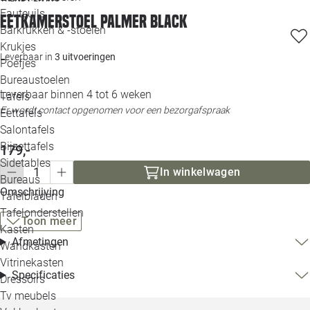
Loo
Fauteuils
Eetkamerstoel Palmer black
Barkrukken & -stoelen
Krukjes
Loo
Leverbaar in
3 uitvoeringen
Poefjes
Bureaustoelen
Loo
Leverbaar binnen 4 tot 6 weken
Tafels
Er wordt contact opgenomen voor een bezorgafspraak
Eettafels
Loo
Salontafels
Bijzettafels
179,-
Loo
Sidetables
In winkelwagen
Bureaus
Omschrijving
Tafelbladen
Alle 
Tafelonderstellen
Toon meer
Kasten
Afmetingen
Wandkasten
Vitrinekasten
Specificaties
Dressoirs
Tv meubels