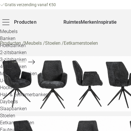
Gratis verzending vanaf €50
Producten
Ruimtes
Merken
Inspiratie
Meubels
Banken
Producten
/
Meubels
/
Stoelen
/
Eetkamerstoelen
Hoekbanken
2-zitsbanken
3-zitsbanken
4-zitsbanken
Modulaire banken
U-banken
Hockers
Hal- & Eetkamerbanken
Daybeds
Slaapbanken
Stoelen
Eetkamerstoelen
Fauteuils