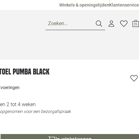
Winkels & openingstijden
Klantenservice
Zoeken…
Openingstijden
toel Pumba black
Pagina suggesties
Loods 5 Ame
itvoeringen
Winkels
Loods 5 Dui
en 2 tot 4 weken
Klantenservice
Loods 5 Maas
t opgenomen voor een bezorgafspraak
Veelgestelde vragen
Loods 5 Slie