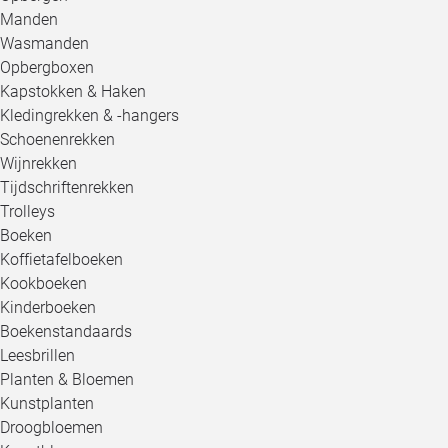
Manden
Wasmanden
Opbergboxen
Kapstokken & Haken
Kledingrekken & -hangers
Schoenenrekken
Wijnrekken
Tijdschriftenrekken
Trolleys
Boeken
Koffietafelboeken
Kookboeken
Kinderboeken
Boekenstandaards
Leesbrillen
Planten & Bloemen
Kunstplanten
Droogbloemen