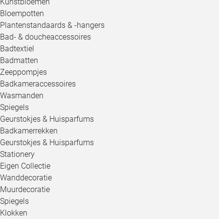
Kunstbloemen
Bloempotten
Plantenstandaards & -hangers
Bad- & doucheaccessoires
Badtextiel
Badmatten
Zeeppompjes
Badkameraccessoires
Wasmanden
Spiegels
Geurstokjes & Huisparfums
Badkamerrekken
Geurstokjes & Huisparfums
Stationery
Eigen Collectie
Wanddecoratie
Muurdecoratie
Spiegels
Klokken