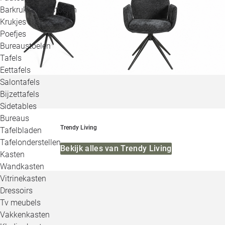
Barkrukken & -stoelen
Krukjes
Poefjes
Bureaustoelen
Tafels
Eettafels
Salontafels
Bijzettafels
Sidetables
Bureaus
Trendy Living
Tafelbladen
Tafelonderstellen
Bekijk alles van Trendy Living
Kasten
Wandkasten
Vitrinekasten
Dressoirs
Tv meubels
Vakkenkasten