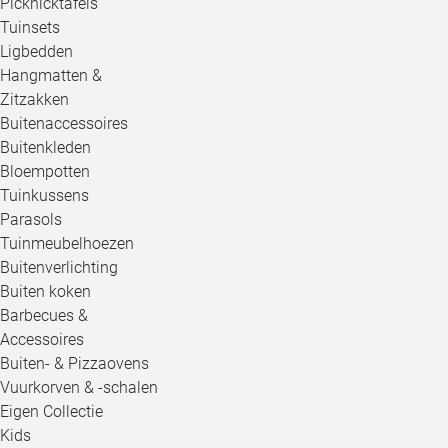
Picknicktafels
Tuinsets
Ligbedden
Hangmatten &
Zitzakken
Buitenaccessoires
Buitenkleden
Bloempotten
Tuinkussens
Parasols
Tuinmeubelhoezen
Buitenverlichting
Buiten koken
Barbecues &
Accessoires
Buiten- & Pizzaovens
Vuurkorven & -schalen
Eigen Collectie
Kids