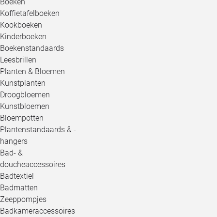
Boeken
Koffietafelboeken
Kookboeken
Kinderboeken
Boekenstandaards
Leesbrillen
Planten & Bloemen
Kunstplanten
Droogbloemen
Kunstbloemen
Bloempotten
Plantenstandaards & -
hangers
Bad- &
doucheaccessoires
Badtextiel
Badmatten
Zeeppompjes
Badkameraccessoires