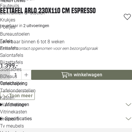
TRENDY LIVING
Loo
Fauteuils
Eettafel Arlo 230x110 cm espresso
Barkrukken & -stoelen
Krukjes
Loo
Leverbaar in
2 uitvoeringen
Poefjes
Bureaustoelen
Loo
Tafels
Leverbaar binnen 6 tot 8 weken
Eettafels
Er wordt contact opgenomen voor een bezorgafspraak
Loo
Salontafels
Bijzettafels
Loo
1.399,-
Sidetables
(out
In winkelwagen
Bureaus
Omschrijving
Tafelbladen
Alle 
Tafelonderstellen
Toon meer
Kasten
Afmetingen
Wandkasten
Vitrinekasten
Specificaties
Dressoirs
Tv meubels