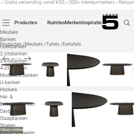
Gratis verzending vanaf €50
300+ interieurmerken
Retour
Producten
Ruimtes
Merken
Inspiratie
Meubels
Banken
Producten
/
Meubels
/
Tafels
/
Eettafels
Hoekbanken
Pagina
2-zitsbanken
3-zitsbanken
4-zitsbanken
Winke
Modulaire banken
U-banken
Klant
Hockers
Hal- &
Veelg
Eetkamerbanken
Daybeds
Openin
Slaapbanken
Loo
Stoelen
Alleen online
Eetkamerstoelen