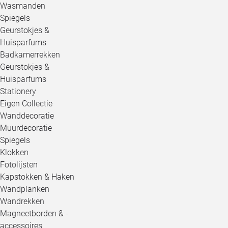
Wasmanden
Spiegels
Geurstokjes &
Huisparfums
Badkamerrekken
Geurstokjes &
Huisparfums
Stationery
Eigen Collectie
Wanddecoratie
Muurdecoratie
Spiegels
Klokken
Fotolijsten
Kapstokken & Haken
Wandplanken
Wandrekken
Magneetborden & -
accessoires