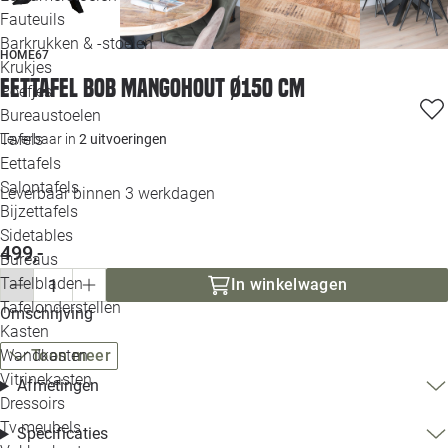
Loo
Fauteuils
Barkrukken & -stoelen
HOME67
Krukjes
Loo
Eettafel Bob Mangohout Ø150 cm
Poefjes
Bureaustoelen
Loo
Tafels
Leverbaar in
2 uitvoeringen
Eettafels
Loo
Salontafels
Leverbaar binnen 3 werkdagen
Bijzettafels
Loo
Sidetables
499,-
Bureaus
Tafelbladen
In winkelwagen
Alle 
Tafelonderstellen
Omschrijving
Kasten
Wandkasten
Toon meer
Vitrinekasten
Afmetingen
Dressoirs
Tv meubels
Specificaties