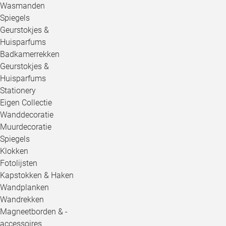
Wasmanden
Spiegels
Geurstokjes &
Huisparfums
Badkamerrekken
Geurstokjes &
Huisparfums
Stationery
Eigen Collectie
Wanddecoratie
Muurdecoratie
Spiegels
Klokken
Fotolijsten
Kapstokken & Haken
Wandplanken
Wandrekken
Magneetborden & -
accessoires