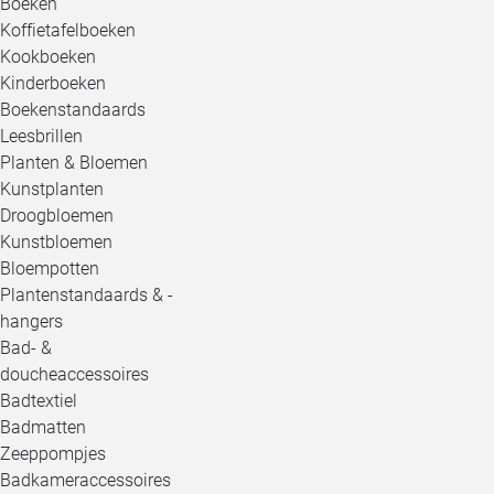
Boeken
Koffietafelboeken
Kookboeken
Kinderboeken
Boekenstandaards
Leesbrillen
Planten & Bloemen
Kunstplanten
Droogbloemen
Kunstbloemen
Bloempotten
Plantenstandaards & -
hangers
Bad- &
doucheaccessoires
Badtextiel
Badmatten
Zeeppompjes
Badkameraccessoires