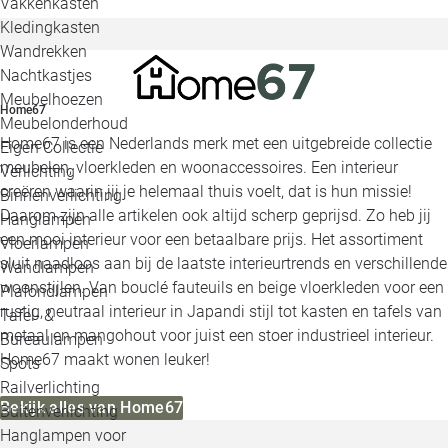
Vakkenkasten
Kledingkasten
Wandrekken
Nachtkastjes
Meubelhoezen
Home67
Meubelonderhoud
Home67 is een Nederlands merk met een uitgebreide collectie
Eigen Collectie
meubelen, vloerkleden en woonaccessoires. Een interieur
Verlichting
creëren waarin jij je helemaal thuis voelt, dat is hun missie!
Binnenverlichting
Daarom zijn alle artikelen ook altijd scherp geprijsd. Zo heb jij
Hanglampen
een mooi interieur voor een betaalbare prijs. Het assortiment
Vloerlampen
sluit naadloos aan bij de laatste interieurtrends en verschillende
Wandlampen
woonstijlen. Van bouclé fauteuils en beige vloerkleden voor een
Plafondlampen
rustig, neutraal interieur in Japandi stijl tot kasten en tafels van
Tafel- &
metaal en mangohout voor juist een stoer industrieel interieur.
Bureaulampen
Home67 maakt wonen leuker!
Spots
Railverlichting
Bekijk alles van Home67
Buitenverlichting
Hanglampen voor