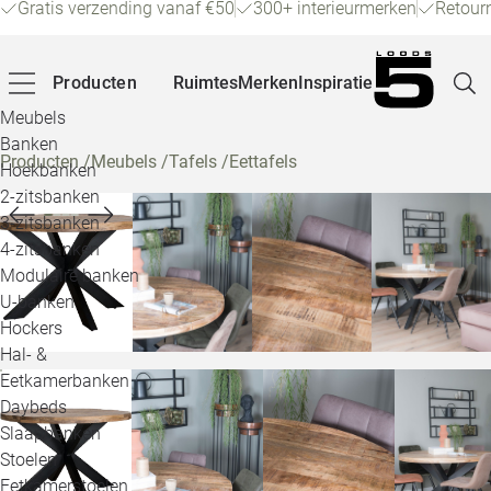
Gratis verzending vanaf €50
300+ interieurmerken
Retour
Producten
Ruimtes
Merken
Inspiratie
Meubels
Banken
Producten
/
Meubels
/
Tafels
/
Eettafels
Hoekbanken
Pagina
2-zitsbanken
3-zitsbanken
4-zitsbanken
Winke
Modulaire banken
U-banken
Klant
Hockers
Hal- &
Veelg
Eetkamerbanken
Daybeds
Openin
Slaapbanken
Loo
Stoelen
Eetkamerstoelen