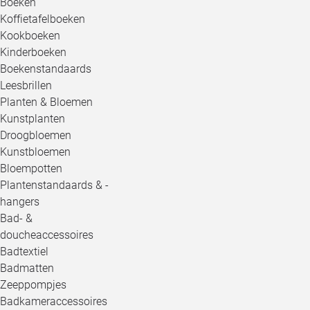
Boeken
Koffietafelboeken
Kookboeken
Kinderboeken
Boekenstandaards
Leesbrillen
Planten & Bloemen
Kunstplanten
Droogbloemen
Kunstbloemen
Bloempotten
Plantenstandaards & -
hangers
Bad- &
doucheaccessoires
Badtextiel
Badmatten
Zeeppompjes
Badkameraccessoires