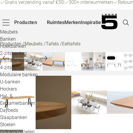
Gratis verzending vanaf €50
300+ interieurmerken
Retour
Producten
Ruimtes
Merken
Inspiratie
Meubels
Banken
Producten
/
Meubels
/
Tafels
/
Eettafels
Hoekbanken
Pagina
2-zitsbanken
3-zitsbanken
4-zitsbanken
Winke
Modulaire banken
U-banken
Klant
Hockers
Hal- &
Veelg
Eetkamerbanken
Daybeds
Openin
Slaapbanken
Loo
Stoelen
Eetkamerstoelen
Alleen online