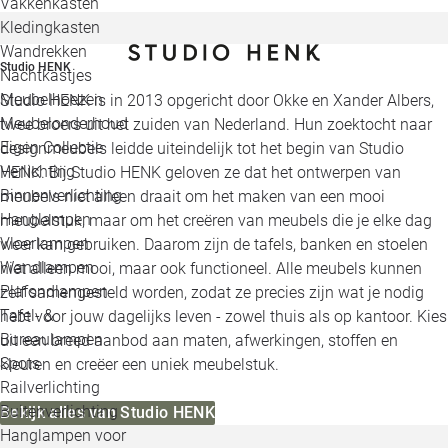
Vakkenkasten
Kledingkasten
Wandrekken
Studio HENK
Nachtkastjes
Meubelhoezen
Studio HENK is in 2013 opgericht door Okke en Xander Albers,
Meubelonderhoud
twee broers uit het zuiden van Nederland. Hun zoektocht naar
Eigen Collectie
designmeubels leidde uiteindelijk tot het begin van Studio
Verlichting
HENK. Bij Studio HENK geloven ze dat het ontwerpen van
Binnenverlichting
meubels niet alleen draait om het maken van een mooi
Hanglampen
meubelstuk, maar om het creëren van meubels die je elke dag
Vloerlampen
weer kan gebruiken. Daarom zijn de tafels, banken en stoelen
Wandlampen
niet alleen mooi, maar ook functioneel. Alle meubels kunnen
Plafondlampen
zelf samengesteld worden, zodat ze precies zijn wat je nodig
Tafel- &
hebt voor jouw dagelijks leven - zowel thuis als op kantoor. Kies
Bureaulampen
uit een breed aanbod aan maten, afwerkingen, stoffen en
Spots
kleuren en creëer een uniek meubelstuk.
Railverlichting
Buitenverlichting
Bekijk alles van Studio HENK
Hanglampen voor