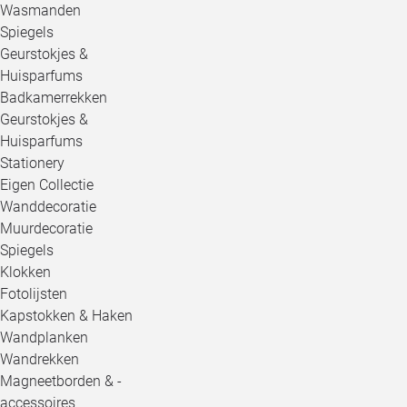
Wasmanden
Spiegels
Geurstokjes &
Huisparfums
Badkamerrekken
Geurstokjes &
Huisparfums
Stationery
Eigen Collectie
Wanddecoratie
Muurdecoratie
Spiegels
Klokken
Fotolijsten
Kapstokken & Haken
Wandplanken
Wandrekken
Magneetborden & -
accessoires