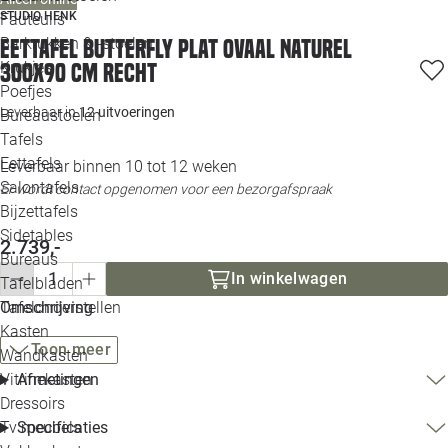
Loo
STUDIO HENK
Fauteuils
Barkrukken & -stoelen
Eettafel Butterfly plat ovaal naturel
Krukjes
300x90 cm recht
Loo
Poefjes
Leverbaar in
12 uitvoeringen
Bureaustoelen
Loo
Tafels
Eettafels
Leverbaar binnen 10 tot 12 weken
Loo
Salontafels
Er wordt contact opgenomen voor een bezorgafspraak
Bijzettafels
Loo
Sidetables
2.739,-
Bureaus
In winkelwagen
Tafelbladen
Alle 
Omschrijving
Tafelonderstellen
Kasten
Toon meer
Wandkasten
Afmetingen
Vitrinekasten
Dressoirs
Specificaties
Tv meubels