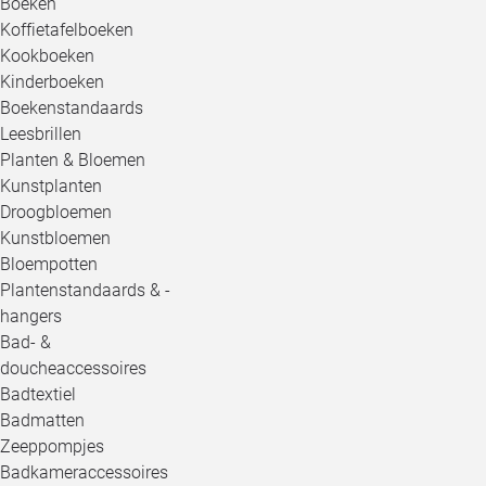
Boeken
Koffietafelboeken
Kookboeken
Kinderboeken
Boekenstandaards
Leesbrillen
Planten & Bloemen
Kunstplanten
Droogbloemen
Kunstbloemen
Bloempotten
Plantenstandaards & -
hangers
Bad- &
doucheaccessoires
Badtextiel
Badmatten
Zeeppompjes
Badkameraccessoires