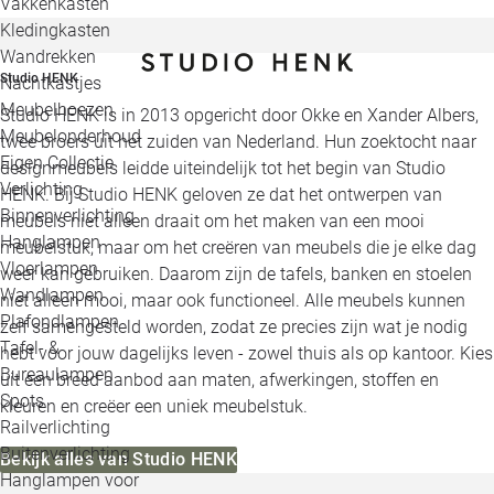
Vakkenkasten
Kledingkasten
Wandrekken
Studio HENK
Nachtkastjes
Meubelhoezen
Studio HENK is in 2013 opgericht door Okke en Xander Albers,
Meubelonderhoud
twee broers uit het zuiden van Nederland. Hun zoektocht naar
Eigen Collectie
designmeubels leidde uiteindelijk tot het begin van Studio
Verlichting
HENK. Bij Studio HENK geloven ze dat het ontwerpen van
Binnenverlichting
meubels niet alleen draait om het maken van een mooi
Hanglampen
meubelstuk, maar om het creëren van meubels die je elke dag
Vloerlampen
weer kan gebruiken. Daarom zijn de tafels, banken en stoelen
Wandlampen
niet alleen mooi, maar ook functioneel. Alle meubels kunnen
Plafondlampen
zelf samengesteld worden, zodat ze precies zijn wat je nodig
Tafel- &
hebt voor jouw dagelijks leven - zowel thuis als op kantoor. Kies
Bureaulampen
uit een breed aanbod aan maten, afwerkingen, stoffen en
Spots
kleuren en creëer een uniek meubelstuk.
Railverlichting
Buitenverlichting
Bekijk alles van Studio HENK
Hanglampen voor