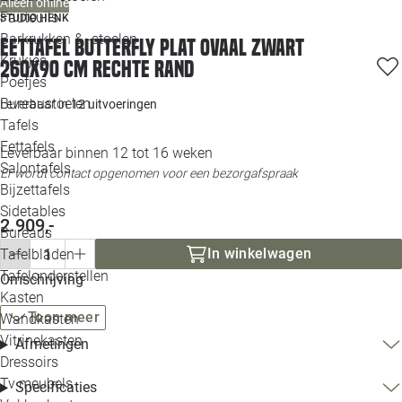
Alleen online
Loo
Fauteuils
STUDIO HENK
Barkrukken & -stoelen
Eettafel Butterfly plat ovaal zwart
Krukjes
Loo
260x90 cm rechte rand
Poefjes
Bureaustoelen
Leverbaar in
12 uitvoeringen
Loo
Tafels
Eettafels
Leverbaar binnen 12 tot 16 weken
Loo
Salontafels
Er wordt contact opgenomen voor een bezorgafspraak
Bijzettafels
Loo
Sidetables
2.909,-
Bureaus
In winkelwagen
Tafelbladen
Alle 
Tafelonderstellen
Omschrijving
Kasten
Toon meer
Wandkasten
Vitrinekasten
Afmetingen
Dressoirs
Tv meubels
Specificaties