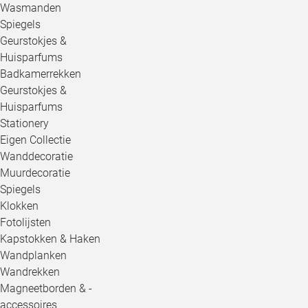
Wasmanden
Spiegels
Geurstokjes &
Huisparfums
Badkamerrekken
Geurstokjes &
Huisparfums
Stationery
Eigen Collectie
Wanddecoratie
Muurdecoratie
Spiegels
Klokken
Fotolijsten
Kapstokken & Haken
Wandplanken
Wandrekken
Magneetborden & -
accessoires