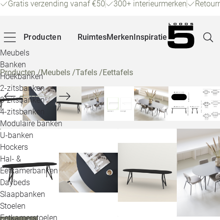
Gratis verzending vanaf €50
300+ interieurmerken
Retour
Producten
Ruimtes
Merken
Inspiratie
Meubels
Banken
Producten
/
Meubels
/
Tafels
/
Eettafels
Hoekbanken
Pagina
2-zitsbanken
3-zitsbanken
4-zitsbanken
Winke
Modulaire banken
U-banken
Klant
Hockers
Hal- &
Veelg
Eetkamerbanken
Daybeds
Openin
Slaapbanken
Loo
Stoelen
Eetkamerstoelen