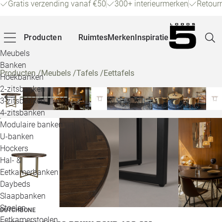
Gratis verzending vanaf €50
300+ interieurmerken
Retour
Producten
Ruimtes
Merken
Inspiratie
Meubels
Banken
Producten
/
Meubels
/
Tafels
/
Eettafels
Hoekbanken
Pagina
2-zitsbanken
3-zitsbanken
4-zitsbanken
Winke
Modulaire banken
U-banken
Klant
Hockers
Hal- &
Veelg
Eetkamerbanken
Daybeds
Openin
Slaapbanken
Loo
Stoelen
DUTCHBONE
Eetkamerstoelen