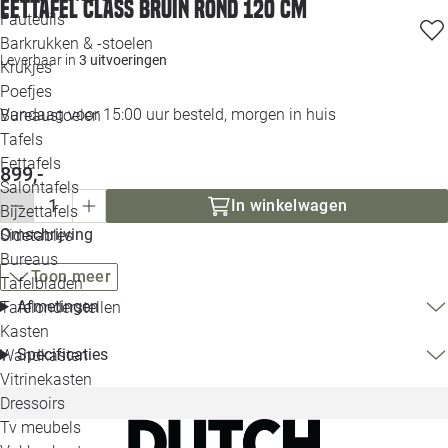
Eettafel Class bruin rond 120 cm
Loo
Fauteuils
Barkrukken & -stoelen
Leverbaar in
3 uitvoeringen
Krukjes
Loo
Poefjes
Vandaag voor 15:00 uur besteld, morgen in huis
Bureaustoelen
Loo
Tafels
Eettafels
899,-
Loo
Salontafels
In winkelwagen
Bijzettafels
Loo
Omschrijving
Sidetables
Bureaus
Toon meer
Tafelbladen
Alle 
Afmetingen
Tafelonderstellen
Kasten
Specificaties
Wandkasten
Vitrinekasten
Dressoirs
Tv meubels