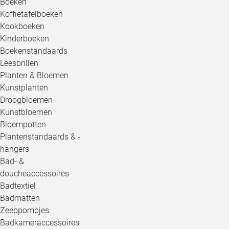
Boeken
Koffietafelboeken
Kookboeken
Kinderboeken
Boekenstandaards
Leesbrillen
Planten & Bloemen
Kunstplanten
Droogbloemen
Kunstbloemen
Bloempotten
Plantenstandaards & -
hangers
Bad- &
doucheaccessoires
Badtextiel
Badmatten
Zeeppompjes
Badkameraccessoires