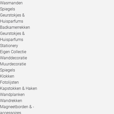
Wasmanden
Spiegels
Geurstokjes &
Huisparfums
Badkamerrekken
Geurstokjes &
Huisparfums
Stationery
Eigen Collectie
Wanddecoratie
Muurdecoratie
Spiegels
Klokken
Fotolijsten
Kapstokken & Haken
Wandplanken
Wandrekken
Magneetborden & -
accessoires