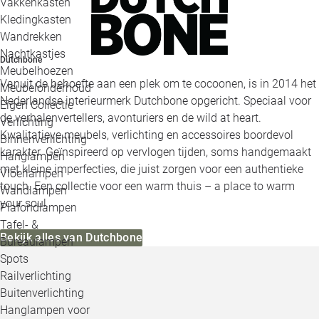
Vakkenkasten
Kledingkasten
Wandrekken
Nachtkastjes
Dutchbone
Meubelhoezen
Vanuit de behoefte aan een plek om te cocoonen, is in 2014 het
Meubelonderhoud
Nederlandse interieurmerk Dutchbone opgericht. Speciaal voor
Eigen Collectie
de verhalenvertellers, avonturiers en de wild at heart.
Verlichting
Kwalitatieve meubels, verlichting en accessoires boordevol
Binnenverlichting
karakter. Geïnspireerd op vervlogen tijden, soms handgemaakt
Hanglampen
met kleine imperfecties, die juist zorgen voor een authentieke
Vloerlampen
touch. Een collectie voor een warm thuis – a place to warm
Wandlampen
your soul.
Plafondlampen
Tafel- &
Bekijk alles van Dutchbone
Bureaulampen
Spots
Railverlichting
Buitenverlichting
Hanglampen voor