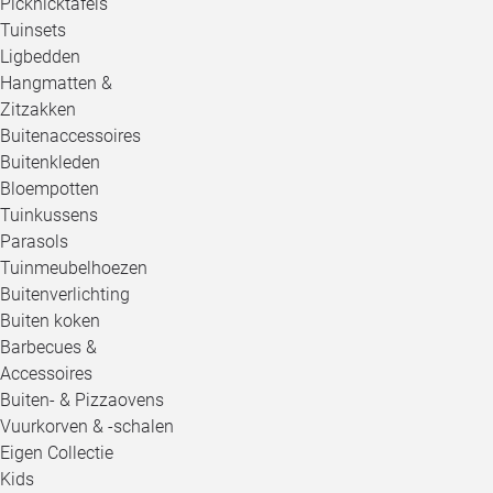
Picknicktafels
Tuinsets
Ligbedden
Hangmatten &
Zitzakken
Buitenaccessoires
Buitenkleden
Bloempotten
Tuinkussens
Parasols
Tuinmeubelhoezen
Buitenverlichting
Buiten koken
Barbecues &
Accessoires
Buiten- & Pizzaovens
Vuurkorven & -schalen
Eigen Collectie
Kids