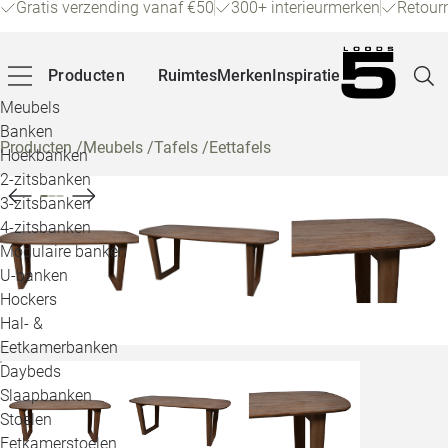
Gratis verzending vanaf €50
300+ interieurmerken
Retour
Producten
Ruimtes
Merken
Inspiratie
Meubels
Banken
Producten
/
Meubels
/
Tafels
/
Eettafels
Hoekbanken
Pagina
2-zitsbanken
3-zitsbanken
4-zitsbanken
Winke
Modulaire banken
U-banken
Klant
Hockers
Hal- &
Veelg
Eetkamerbanken
Daybeds
Openin
Slaapbanken
Loo
Stoelen
Eetkamerstoelen