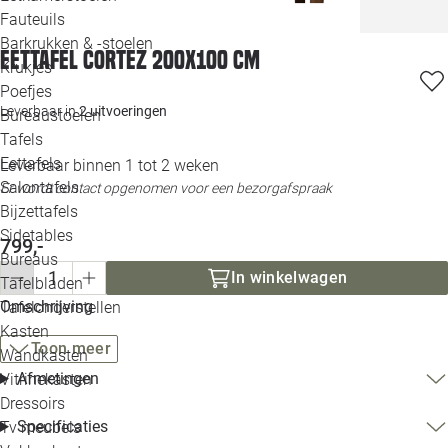
Loo
Fauteuils
Barkrukken & -stoelen
Eettafel Cortez 200x100 cm
Krukjes
Loo
Poefjes
Leverbaar in
2 uitvoeringen
Bureaustoelen
Loo
Tafels
Eettafels
Leverbaar binnen 1 tot 2 weken
Loo
Salontafels
Er wordt contact opgenomen voor een bezorgafspraak
Bijzettafels
Loo
Sidetables
799,-
Bureaus
In winkelwagen
Tafelbladen
Alle 
Omschrijving
Tafelonderstellen
Kasten
Toon meer
Wandkasten
Afmetingen
Vitrinekasten
Dressoirs
Specificaties
Tv meubels