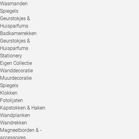
Wasmanden
Spiegels
Geurstokjes &
Huisparfums
Badkamerrekken
Geurstokjes &
Huisparfums
Stationery
Eigen Collectie
Wanddecoratie
Muurdecoratie
Spiegels
Klokken
Fotolijsten
Kapstokken & Haken
Wandplanken
Wandrekken
Magneetborden & -
accessoires