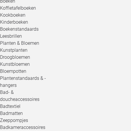
Boeken
Koffietafelboeken
Kookboeken
Kinderboeken
Boekenstandaards
Leesbrillen
Planten & Bloemen
Kunstplanten
Droogbloemen
Kunstbloemen
Bloempotten
Plantenstandaards & -
hangers
Bad- &
doucheaccessoires
Badtextiel
Badmatten
Zeeppompjes
Badkameraccessoires