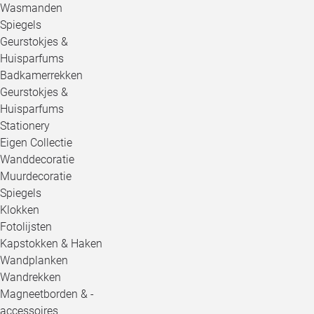
Wasmanden
Spiegels
Geurstokjes &
Huisparfums
Badkamerrekken
Geurstokjes &
Huisparfums
Stationery
Eigen Collectie
Wanddecoratie
Muurdecoratie
Spiegels
Klokken
Fotolijsten
Kapstokken & Haken
Wandplanken
Wandrekken
Magneetborden & -
accessoires