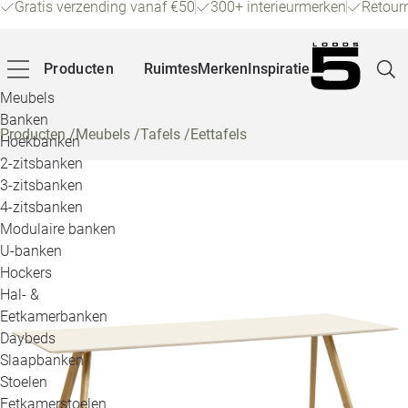
Gratis verzending vanaf €50
300+ interieurmerken
Retour
Producten
Ruimtes
Merken
Inspiratie
Meubels
Banken
Producten
/
Meubels
/
Tafels
/
Eettafels
Hoekbanken
Pagina
2-zitsbanken
3-zitsbanken
4-zitsbanken
Winke
Modulaire banken
U-banken
Klant
Hockers
Hal- &
Veelg
Eetkamerbanken
Daybeds
Openin
Slaapbanken
Loo
Stoelen
Eetkamerstoelen