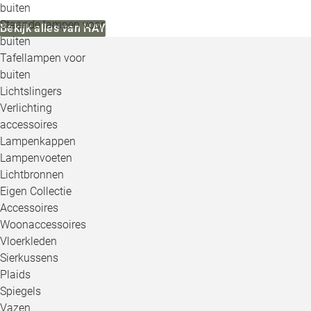
buiten
Staande lampen voor
Bekijk alles van HAY
buiten
Tafellampen voor
buiten
Lichtslingers
Verlichting
accessoires
Lampenkappen
Lampenvoeten
Lichtbronnen
Eigen Collectie
Accessoires
Woonaccessoires
Vloerkleden
Sierkussens
Plaids
Spiegels
Vazen