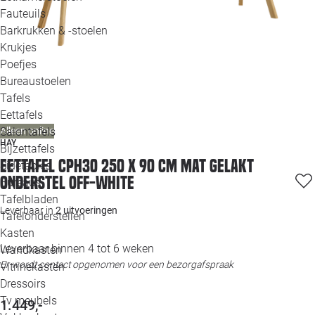
Loo
Fauteuils
Barkrukken & -stoelen
Krukjes
Loo
Poefjes
Bureaustoelen
Loo
Tafels
Eettafels
Loo
Salontafels
Alleen online
HAY
Bijzettafels
Loo
Eettafel CPH30 250 x 90 cm mat gelakt
Sidetables
onderstel Off-white
Bureaus
Tafelbladen
Alle 
Leverbaar in
2 uitvoeringen
Tafelonderstellen
Kasten
Leverbaar binnen 4 tot 6 weken
Wandkasten
Er wordt contact opgenomen voor een bezorgafspraak
Vitrinekasten
Dressoirs
Tv meubels
1.449,-