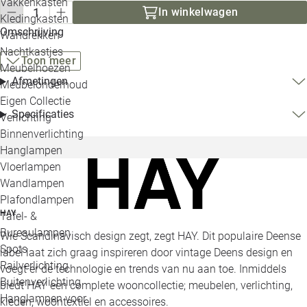
Vakkenkasten
In winkelwagen
Kledingkasten
Omschrijving
Wandrekken
Nachtkastjes
Toon meer
Meubelhoezen
Afmetingen
Meubelonderhoud
Eigen Collectie
Specificaties
Verlichting
Binnenverlichting
Hanglampen
Vloerlampen
Wandlampen
Plafondlampen
HAY
Tafel- &
Bureaulampen
Wie Scandinavisch design zegt, zegt HAY. Dit populaire Deense
Spots
label laat zich graag inspireren door vintage Deens design en
Railverlichting
voegt er de technologie en trends van nu aan toe. Inmiddels
Buitenverlichting
biedt HAY een complete wooncollectie; meubelen, verlichting,
Hanglampen voor
kleden, woontextiel en accessoires.