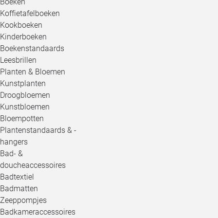
Boeken
Koffietafelboeken
Kookboeken
Kinderboeken
Boekenstandaards
Leesbrillen
Planten & Bloemen
Kunstplanten
Droogbloemen
Kunstbloemen
Bloempotten
Plantenstandaards & -
hangers
Bad- &
doucheaccessoires
Badtextiel
Badmatten
Zeeppompjes
Badkameraccessoires