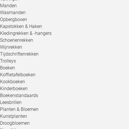
Manden
Wasmanden
Opbergboxen
Kapstokken & Haken
Kledingrekken & -hangers
Schoenenrekken
Wijnrekken
Tijdschriftenrekken
Trolleys
Boeken
Koffietafelboeken
Kookboeken
Kinderboeken
Boekenstandaards
Leesbrillen
Planten & Bloemen
Kunstplanten
Droogbloemen