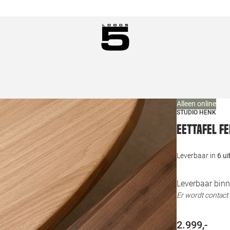
Alleen online
STUDIO HENK
Eettafel F
Leverbaar in
6 u
Leverbaar binn
Er wordt contac
2.999,-