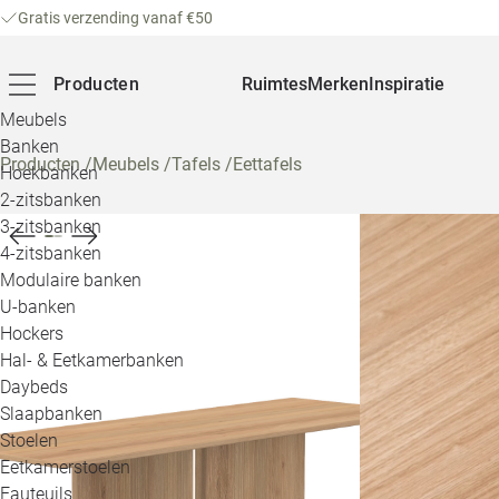
Gratis verzending vanaf €50
Producten
Ruimtes
Merken
Inspiratie
Meubels
Banken
Producten
/
Meubels
/
Tafels
/
Eettafels
Hoekbanken
2-zitsbanken
3-zitsbanken
4-zitsbanken
Modulaire banken
U-banken
Hockers
Hal- & Eetkamerbanken
Daybeds
Slaapbanken
Stoelen
Eetkamerstoelen
Fauteuils