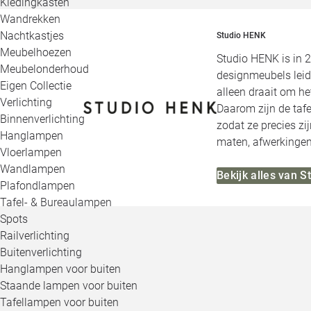
Kledingkasten
Wandrekken
Nachtkastjes
Studio HENK
Meubelhoezen
Studio HENK is in 
Meubelonderhoud
designmeubels leid
Eigen Collectie
alleen draait om h
Verlichting
Daarom zijn de tafe
Binnenverlichting
zodat ze precies zi
Hanglampen
maten, afwerkingen,
Vloerlampen
Wandlampen
Bekijk alles van 
Plafondlampen
Tafel- & Bureaulampen
Spots
Railverlichting
Buitenverlichting
Hanglampen voor buiten
Staande lampen voor buiten
Tafellampen voor buiten