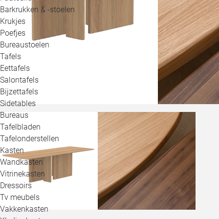
Barkrukken & -stoelen
Krukjes
Poefjes
Bureaustoelen
Tafels
Eettafels
Salontafels
Bijzettafels
Sidetables
Bureaus
Tafelbladen
Tafelonderstellen
Kasten
Wandkasten
Vitrinekasten
Dressoirs
Tv meubels
Vakkenkasten