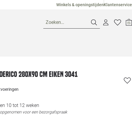
Winkels & openingstijden
Klantenservice
Zoeken…
Openingstijden
Pagina suggesties
Loods 5 Ame
ederico 280x90 cm Eiken 3041
Winkels
Loods 5 Dui
itvoeringen
Klantenservice
Loods 5 Maas
en 10 tot 12 weken
t opgenomen voor een bezorgafspraak
Veelgestelde vragen
Loods 5 Slie