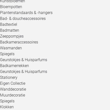
Kunstbloemen
Bloempotten
Plantenstandaards & -hangers
Bad- & doucheaccessoires
Badtextiel
Badmatten
Zeeppompjes
Badkameraccessoires
Wasmanden
Spiegels
Geurstokjes & Huisparfums
Badkamerrekken
Geurstokjes & Huisparfums
Stationery
Eigen Collectie
Wanddecoratie
Muurdecoratie
Spiegels
Klokken