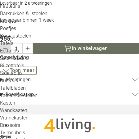
Leverbaar in
2 uitvoeringen
Loo
Fauteuils
Barkrukken & -stoelen
Leverbaar binnen 1 week
Krukjes
Loo
Poefjes
Bureaustoelen
955,-
Loo
Tafels
In winkelwagen
Eettafels
Loo
Omschrijving
Salontafels
Bijzettafels
Loo
Toon meer
Sidetables
Afmetingen
Bureaus
Tafelbladen
Alle 
Specificaties
Tafelonderstellen
Kasten
Wandkasten
Vitrinekasten
Dressoirs
Tv meubels
4living