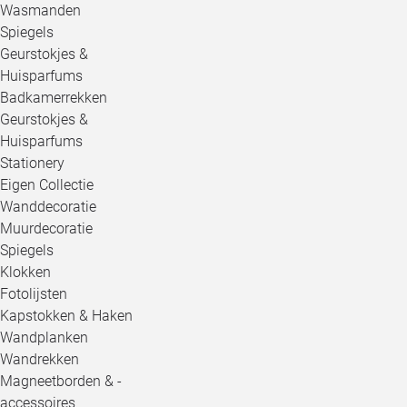
Wasmanden
Spiegels
Geurstokjes &
Huisparfums
Badkamerrekken
Geurstokjes &
Huisparfums
Stationery
Eigen Collectie
Wanddecoratie
Muurdecoratie
Spiegels
Klokken
Fotolijsten
Kapstokken & Haken
Wandplanken
Wandrekken
Magneetborden & -
accessoires