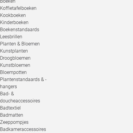
Boeken
Koffietafelboeken
Kookboeken
Kinderboeken
Boekenstandaards
Leesbrillen
Planten & Bloemen
Kunstplanten
Droogbloemen
Kunstbloemen
Bloempotten
Plantenstandaards & -
hangers
Bad- &
doucheaccessoires
Badtextiel
Badmatten
Zeeppompjes
Badkameraccessoires