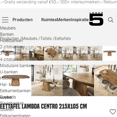
Gratis verzending vanaf €50
300+ interieurmerken
Retour
Producten
Ruimtes
Merken
Inspiratie
Meubels
Banken
Producten
/
Meubels
/
Tafels
/
Eettafels
Hoekbanken
Pagina
2-zitsbanken
3-zitsbanken
4-zitsbanken
Winke
Modulaire banken
U-banken
Klant
Hockers
Hal- &
Veelg
Eetkamerbanken
Daybeds
4LIVING
Openin
Slaapbanken
Eettafel Lambda Centro 215x105 cm
Loo
Stoelen
Eetkamerstoelen