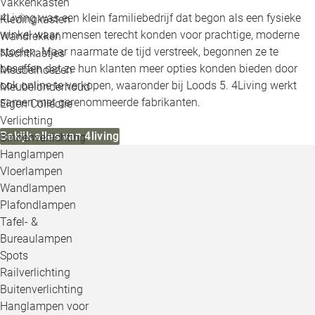
Vakkenkasten
4Living was een klein familiebedrijf dat begon als een fysieke
Kledingkasten
winkel waar mensen terecht konden voor prachtige, moderne
Wandrekken
stoelen. Maar naarmate de tijd verstreek, begonnen ze te
Nachtkastjes
beseffen dat ze hun klanten meer opties konden bieden door
Meubelhoezen
ook online te verkopen, waaronder bij Loods 5. 4Living werkt
Meubelonderhoud
samen met gerenommeerde fabrikanten.
Eigen Collectie
Verlichting
Bekijk alles van 4living
Binnenverlichting
Hanglampen
Vloerlampen
Wandlampen
Plafondlampen
Tafel- &
Bureaulampen
Spots
Railverlichting
Buitenverlichting
Hanglampen voor