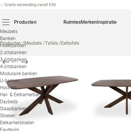
Gratis verzending vanaf €50
Producten
Ruimtes
Merken
Inspiratie
Meubels
Banken
Producten
/
Meubels
/
Tafels
/
Eettafels
Hoekbanken
2-zitsbanken
3-zitsbanken
4-zitsbanken
Modulaire banken
U-banken
Hockers
Hal- & Eetkamerbanken
Daybeds
Slaapbanken
Stoelen
Eetkamerstoelen
Fauteuils