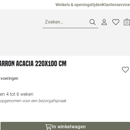
Winkels & openingstijden
Klantenservice
Zoeken…
Openingstijden
arron acacia 220x100 cm
Pagina suggesties
Loods 5 Ame
itvoeringen
Winkels
Loods 5 Dui
en 4 tot 6 weken
Klantenservice
Loods 5 Maas
t opgenomen voor een bezorgafspraak
Veelgestelde vragen
Loods 5 Slie
In winkelwagen