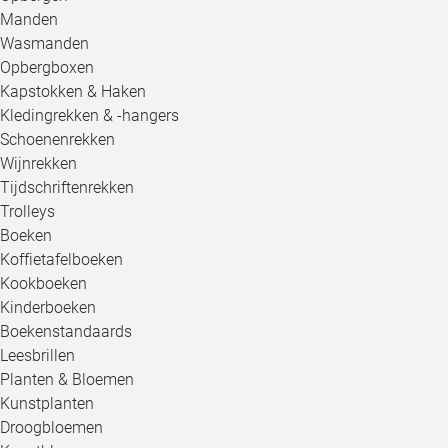
Manden
Wasmanden
Opbergboxen
Kapstokken & Haken
Kledingrekken & -hangers
Schoenenrekken
Wijnrekken
Tijdschriftenrekken
Trolleys
Boeken
Koffietafelboeken
Kookboeken
Kinderboeken
Boekenstandaards
Leesbrillen
Planten & Bloemen
Kunstplanten
Droogbloemen