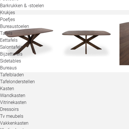
Barkrukken & -stoelen
Krukjes
Poefjes
Bureaustoelen
Tafels
Eettafels
Salontafels
Bijzettafels
Sidetables
Bureaus
Tafelbladen
Tafelonderstellen
Kasten
Wandkasten
Vitrinekasten
Dressoirs
Tv meubels
Vakkenkasten