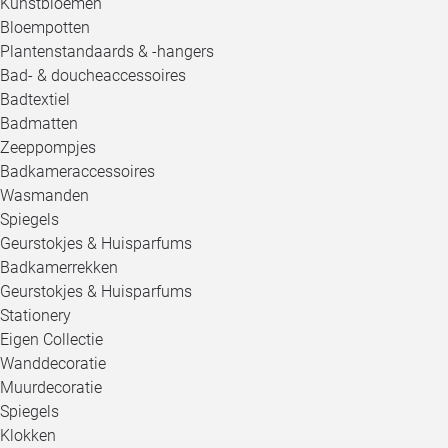
Kunstbloemen
Bloempotten
Plantenstandaards & -hangers
Bad- & doucheaccessoires
Badtextiel
Badmatten
Zeeppompjes
Badkameraccessoires
Wasmanden
Spiegels
Geurstokjes & Huisparfums
Badkamerrekken
Geurstokjes & Huisparfums
Stationery
Eigen Collectie
Wanddecoratie
Muurdecoratie
Spiegels
Klokken