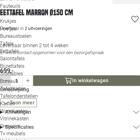
Loo
Fauteuils
Eettafel Marron Ø150 cm
Barkrukken & -stoelen
Krukjes
Loo
Poefjes
Leverbaar in
2 uitvoeringen
Bureaustoelen
Loo
Tafels
Leverbaar binnen 2 tot 4 weken
Eettafels
Er wordt contact opgenomen voor een bezorgafspraak
Loo
Salontafels
Bijzettafels
699,-
Loo
Sidetables
In winkelwagen
Bureaus
Tafelbladen
Omschrijving
Alle 
Tafelonderstellen
Toon meer
Kasten
Wandkasten
Afmetingen
Vitrinekasten
Dressoirs
Specificaties
Tv meubels