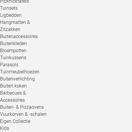
Picknicktafels
Tuinsets
Ligbedden
Hangmatten &
Zitzakken
Buitenaccessoires
Buitenkleden
Bloempotten
Tuinkussens
Parasols
Tuinmeubelhoezen
Buitenverlichting
Buiten koken
Barbecues &
Accessoires
Buiten- & Pizzaovens
Vuurkorven & -schalen
Eigen Collectie
Kids