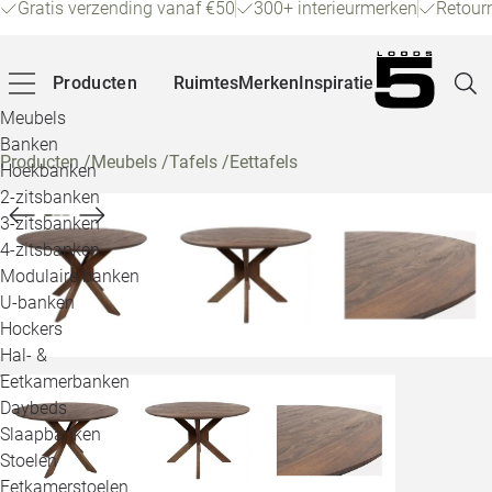
Gratis verzending vanaf €50
300+ interieurmerken
Retour
Producten
Ruimtes
Merken
Inspiratie
Meubels
Banken
Producten
/
Meubels
/
Tafels
/
Eettafels
Hoekbanken
Pagina
2-zitsbanken
3-zitsbanken
4-zitsbanken
Winke
Modulaire banken
U-banken
Klant
Hockers
Hal- &
Veelg
Eetkamerbanken
Daybeds
Openin
Slaapbanken
Loo
Stoelen
Eetkamerstoelen