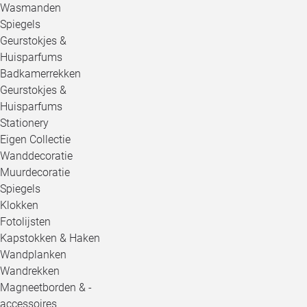
Wasmanden
Spiegels
Geurstokjes &
Huisparfums
Badkamerrekken
Geurstokjes &
Huisparfums
Stationery
Eigen Collectie
Wanddecoratie
Muurdecoratie
Spiegels
Klokken
Fotolijsten
Kapstokken & Haken
Wandplanken
Wandrekken
Magneetborden & -
accessoires