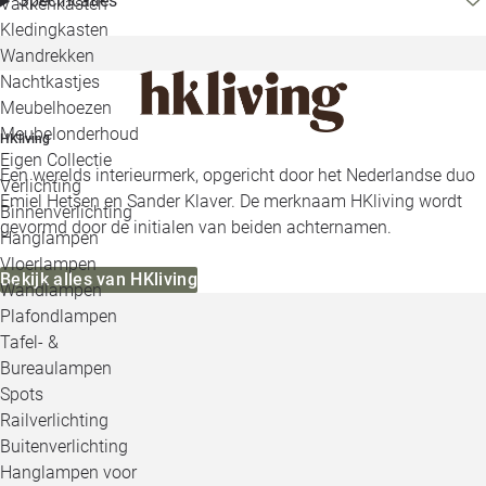
Specificaties
Vakkenkasten
Kledingkasten
Wandrekken
Nachtkastjes
Meubelhoezen
Meubelonderhoud
HKliving
Eigen Collectie
Een werelds interieurmerk, opgericht door het Nederlandse duo
Verlichting
Emiel Hetsen en Sander Klaver. De merknaam HKliving wordt
Binnenverlichting
gevormd door de initialen van beiden achternamen.
Hanglampen
Vloerlampen
Bekijk alles van HKliving
Wandlampen
Plafondlampen
Tafel- &
Bureaulampen
Spots
Railverlichting
Buitenverlichting
Hanglampen voor