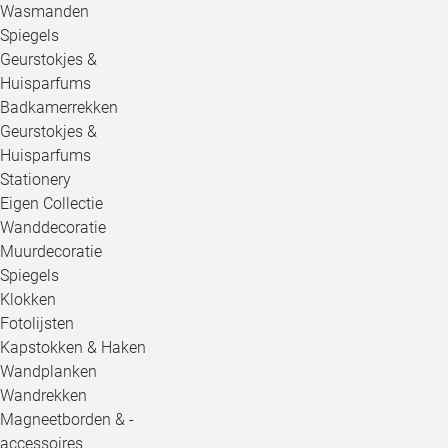
Wasmanden
Spiegels
Geurstokjes &
Huisparfums
Badkamerrekken
Geurstokjes &
Huisparfums
Stationery
Eigen Collectie
Wanddecoratie
Muurdecoratie
Spiegels
Klokken
Fotolijsten
Kapstokken & Haken
Wandplanken
Wandrekken
Magneetborden & -
accessoires