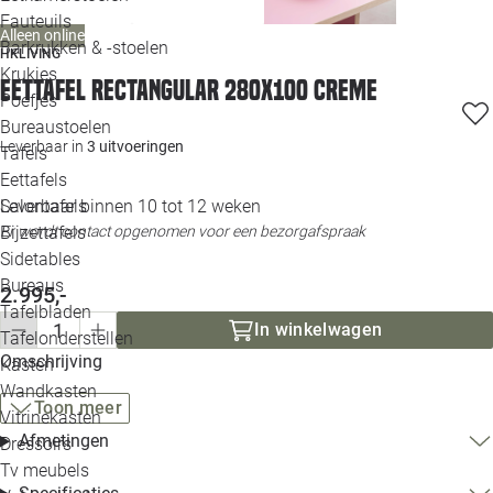
Loo
Fauteuils
Alleen online
Barkrukken & -stoelen
HKLIVING
Krukjes
Loo
Eettafel Rectangular 280x100 creme
Poefjes
Bureaustoelen
Loo
Leverbaar in
3 uitvoeringen
Tafels
Eettafels
Loo
Salontafels
Leverbaar binnen 10 tot 12 weken
Bijzettafels
Er wordt contact opgenomen voor een bezorgafspraak
Loo
Sidetables
Bureaus
2.995,-
Tafelbladen
Alle 
In winkelwagen
Tafelonderstellen
Omschrijving
Kasten
Wandkasten
Toon meer
Vitrinekasten
Afmetingen
Dressoirs
Tv meubels