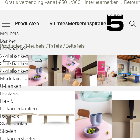
Gratis verzending vanaf €50
300+ interieurmerken
Retour
Producten
Ruimtes
Merken
Inspiratie
Meubels
Banken
Producten
/
Meubels
/
Tafels
/
Eettafels
Hoekbanken
Pagina
2-zitsbanken
3-zitsbanken
4-zitsbanken
Winke
Modulaire banken
U-banken
Klant
Hockers
Hal- &
Veelg
Eetkamerbanken
Daybeds
Openin
Slaapbanken
Loo
Stoelen
Eetkamerstoelen