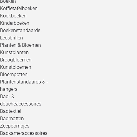
Boeken
Koffietafelboeken
Kookboeken
Kinderboeken
Boekenstandaards
Leesbrillen
Planten & Bloemen
Kunstplanten
Droogbloemen
Kunstbloemen
Bloempotten
Plantenstandaards & -
hangers
Bad- &
doucheaccessoires
Badtextiel
Badmatten
Zeeppompjes
Badkameraccessoires