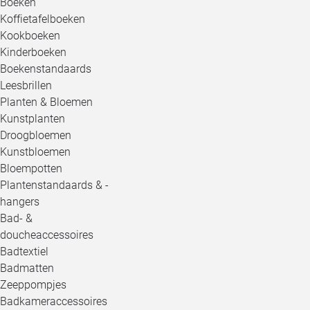
Boeken
Koffietafelboeken
Kookboeken
Kinderboeken
Boekenstandaards
Leesbrillen
Planten & Bloemen
Kunstplanten
Droogbloemen
Kunstbloemen
Bloempotten
Plantenstandaards & -
hangers
Bad- &
doucheaccessoires
Badtextiel
Badmatten
Zeeppompjes
Badkameraccessoires