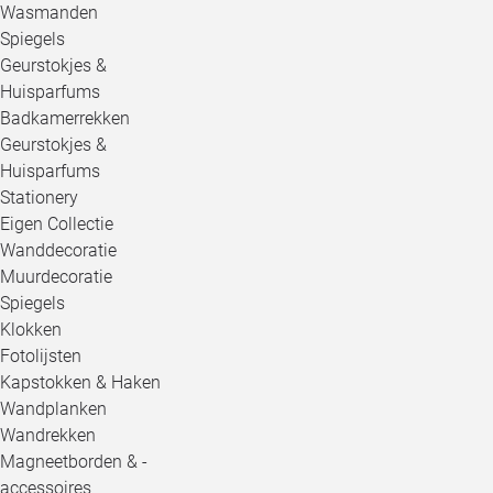
Wasmanden
Spiegels
Geurstokjes &
Huisparfums
Badkamerrekken
Geurstokjes &
Huisparfums
Stationery
Eigen Collectie
Wanddecoratie
Muurdecoratie
Spiegels
Klokken
Fotolijsten
Kapstokken & Haken
Wandplanken
Wandrekken
Magneetborden & -
accessoires