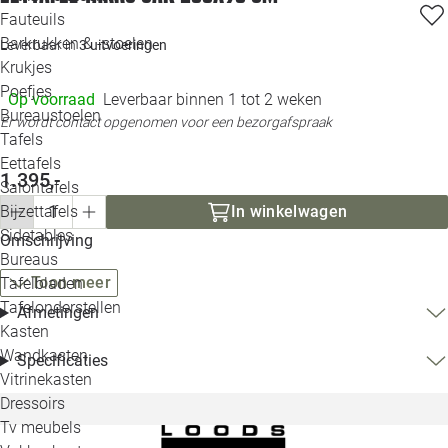
Loo
Fauteuils
Barkrukken & -stoelen
Leverbaar in
3 uitvoeringen
Krukjes
Loo
Poefjes
Op voorraad
Leverbaar binnen 1 tot 2 weken
Bureaustoelen
Loo
Er wordt contact opgenomen voor een bezorgafspraak
Tafels
Eettafels
Loo
1.395,-
Salontafels
In winkelwagen
Bijzettafels
Loo
Sidetables
Omschrijving
Bureaus
Toon meer
Tafelbladen
Alle 
Tafelonderstellen
Afmetingen
Kasten
Wandkasten
Specificaties
Vitrinekasten
Dressoirs
Tv meubels