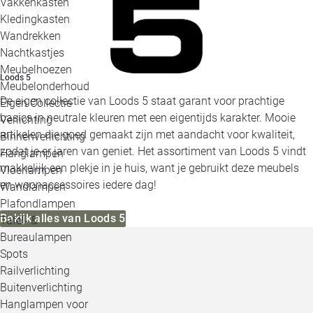
Vakkenkasten
Kledingkasten
Wandrekken
Nachtkastjes
Meubelhoezen
Loods 5
Meubelonderhoud
De eigen collectie van Loods 5 staat garant voor prachtige
Eigen Collectie
basics in neutrale kleuren met een eigentijds karakter. Mooie
Verlichting
artikelen die goed gemaakt zijn met aandacht voor kwaliteit,
Binnenverlichting
zodat je er jaren van geniet. Het assortiment van Loods 5 vindt
Hanglampen
makkelijk een plekje in je huis, want je gebruikt deze meubels
Vloerlampen
en woonaccessoires iedere dag!
Wandlampen
Plafondlampen
Bekijk alles van Loods 5
Tafel- &
Bureaulampen
Spots
Railverlichting
Buitenverlichting
Hanglampen voor