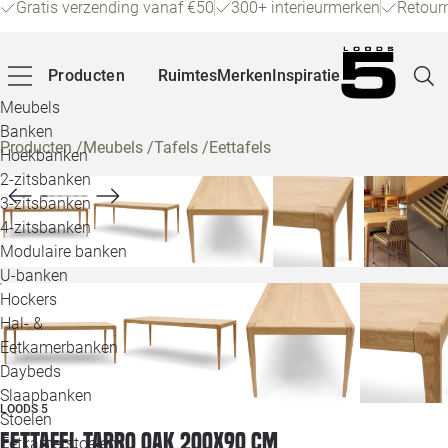
Gratis verzending vanaf €50
300+ interieurmerken
Retour
Producten
Ruimtes
Merken
Inspiratie
Meubels
Banken
Producten
/
Meubels
/
Tafels
/
Eettafels
Hoekbanken
Pagina
2-zitsbanken
3-zitsbanken
4-zitsbanken
Winke
Modulaire banken
U-banken
Klant
Hockers
Hal- &
Veelg
Eetkamerbanken
Daybeds
Openin
Slaapbanken
LOODS 5
Loo
Stoelen
Eettafel Tarro oak 200x90 cm
Eetkamerstoelen