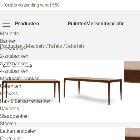
Gratis verzending vanaf €50
Producten
Ruimtes
Merken
Inspiratie
Meubels
Banken
Producten
/
Meubels
/
Tafels
/
Eettafels
Hoekbanken
2-zitsbanken
3-zitsbanken
4-zitsbanken
Modulaire banken
U-banken
Hockers
Hal- & Eetkamerbanken
Daybeds
Slaapbanken
Stoelen
Eetkamerstoelen
Fauteuils