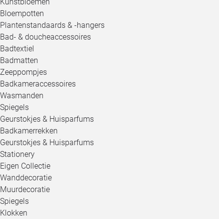
Kunstbloemen
Bloempotten
Plantenstandaards & -hangers
Bad- & doucheaccessoires
Badtextiel
Badmatten
Zeeppompjes
Badkameraccessoires
Wasmanden
Spiegels
Geurstokjes & Huisparfums
Badkamerrekken
Geurstokjes & Huisparfums
Stationery
Eigen Collectie
Wanddecoratie
Muurdecoratie
Spiegels
Klokken