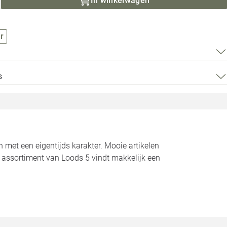
In winkelwagen
Loods 5 Za
Loods 5 Gara
r
Alle openingst
s
n met een eigentijds karakter. Mooie artikelen
t assortiment van Loods 5 vindt makkelijk een