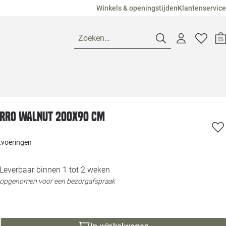
Winkels & openingstijden
Klantenservice
Zoeken…
Openingstijden
arro walnut 200x90 cm
Pagina suggesties
Loods 5 Ame
itvoeringen
Winkels
Loods 5 Dui
Leverbaar binnen 1 tot 2 weken
Klantenservice
Loods 5 Maas
t opgenomen voor een bezorgafspraak
Veelgestelde vragen
Loods 5 Slie