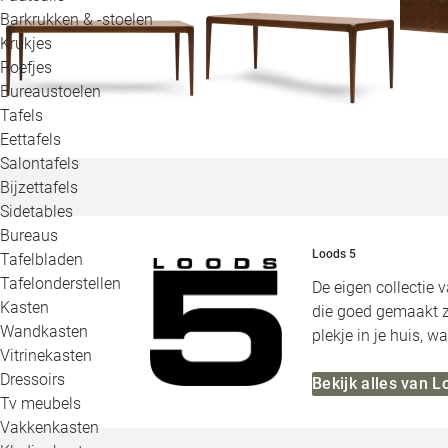
Barkrukken & -stoelen
Krukjes
Poefjes
Bureaustoelen
Tafels
Eettafels
Salontafels
Bijzettafels
Sidetables
Bureaus
Loods 5
Tafelbladen
Tafelonderstellen
De eigen collectie 
Kasten
die goed gemaakt zi
Wandkasten
plekje in je huis, 
Vitrinekasten
Dressoirs
Bekijk alles van L
Tv meubels
Vakkenkasten