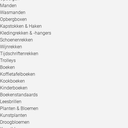
Manden
Wasmanden
Opbergboxen
Kapstokken & Haken
Kledingrekken & -hangers
Schoenenrekken
Wijnrekken
Tijdschriftenrekken
Trolleys
Boeken
Koffietafelboeken
Kookboeken
Kinderboeken
Boekenstandaards
Leesbrillen
Planten & Bloemen
Kunstplanten
Droogbloemen