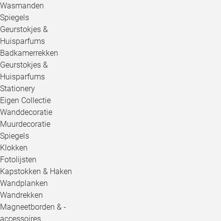
Wasmanden
Spiegels
Geurstokjes &
Huisparfums
Badkamerrekken
Geurstokjes &
Huisparfums
Stationery
Eigen Collectie
Wanddecoratie
Muurdecoratie
Spiegels
Klokken
Fotolijsten
Kapstokken & Haken
Wandplanken
Wandrekken
Magneetborden & -
accessoires