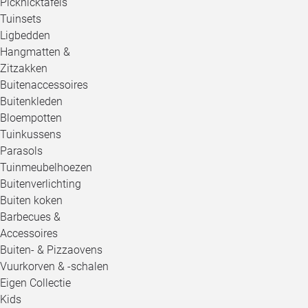
Picknicktafels
Tuinsets
Ligbedden
Hangmatten &
Zitzakken
Buitenaccessoires
Buitenkleden
Bloempotten
Tuinkussens
Parasols
Tuinmeubelhoezen
Buitenverlichting
Buiten koken
Barbecues &
Accessoires
Buiten- & Pizzaovens
Vuurkorven & -schalen
Eigen Collectie
Kids