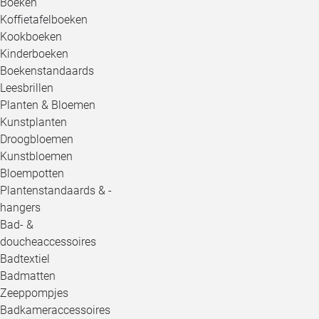
Boeken
Koffietafelboeken
Kookboeken
Kinderboeken
Boekenstandaards
Leesbrillen
Planten & Bloemen
Kunstplanten
Droogbloemen
Kunstbloemen
Bloempotten
Plantenstandaards & -
hangers
Bad- &
doucheaccessoires
Badtextiel
Badmatten
Zeeppompjes
Badkameraccessoires