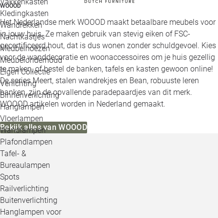
Vakkenkasten
WOOOD
Kledingkasten
Het Nederlandse merk WOOOD maakt betaalbare meubels voor
Wandrekken
in jouw huis. Ze maken gebruik van stevig eiken of FSC-
Nachtkastjes
gecertificeerd hout, dat is dus wonen zonder schuldgevoel. Kies
Meubelhoezen
voor de wanddecoratie en woonaccessoires om je huis gezellig
Meubelonderhoud
te maken, of bestel de banken, tafels en kasten gewoon online!
Eigen Collectie
De series Meert, stalen wandrekjes en Bean, robuuste leren
Verlichting
banken, zijn de opvallende paradepaardjes van dit merk.
Binnenverlichting
WOOOD artikelen worden in Nederland gemaakt.
Hanglampen
Vloerlampen
Bekijk alles van WOOOD
Wandlampen
Plafondlampen
Tafel- &
Bureaulampen
Spots
Railverlichting
Buitenverlichting
Hanglampen voor