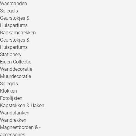
Wasmanden
Spiegels
Geurstokjes &
Huisparfums
Badkamerrekken
Geurstokjes &
Huisparfums
Stationery
Eigen Collectie
Wanddecoratie
Muurdecoratie
Spiegels
Klokken
Fotolijsten
Kapstokken & Haken
Wandplanken
Wandrekken
Magneetborden & -
accessoires