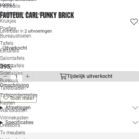
Loo
LOODS 5
Fauteuils
Barkrukken & -stoelen
Fauteuil Carl funky brick
Krukjes
Loo
Poefjes
Leverbaar in
2 uitvoeringen
Bureaustoelen
Loo
Tafels
Uitverkocht
Eettafels
Loo
Salontafels
Bijzettafels
395,-
Loo
Sidetables
Tijdelijk uitverkocht
Bureaus
Omschrijving
Tafelbladen
Alle 
Tafelonderstellen
Toon meer
Kasten
Afmetingen
Wandkasten
Vitrinekasten
Specificaties
Dressoirs
Tv meubels