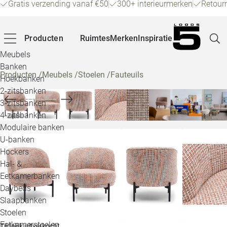
Gratis verzending vanaf €50
300+ interieurmerken
Retour
Producten
Ruimtes
Merken
Inspiratie
Meubels
Banken
Producten
/
Meubels
/
Stoelen
/
Fauteuils
Hoekbanken
Pagina
2-zitsbanken
3-zitsbanken
4-zitsbanken
Winke
Modulaire banken
U-banken
Klant
Hockers
Hal- &
Veelg
Eetkamerbanken
Daybeds
Openin
Slaapbanken
Loo
Stoelen
Eetkamerstoelen
Tijdelijk uitverkocht