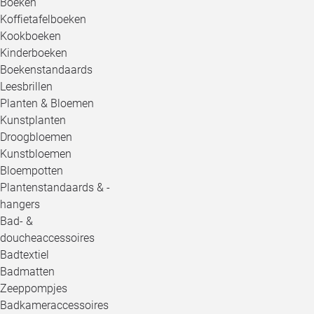
Boeken
Koffietafelboeken
Kookboeken
Kinderboeken
Boekenstandaards
Leesbrillen
Planten & Bloemen
Kunstplanten
Droogbloemen
Kunstbloemen
Bloempotten
Plantenstandaards & -
hangers
Bad- &
doucheaccessoires
Badtextiel
Badmatten
Zeeppompjes
Badkameraccessoires