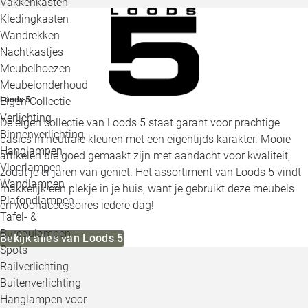
Vakkenkasten
Kledingkasten
Wandrekken
Nachtkastjes
Meubelhoezen
Meubelonderhoud
Eigen Collectie
Loods 5
Verlichting
De eigen collectie van Loods 5 staat garant voor prachtige
Binnenverlichting
basics in neutrale kleuren met een eigentijds karakter. Mooie
Hanglampen
artikelen die goed gemaakt zijn met aandacht voor kwaliteit,
Vloerlampen
zodat je er jaren van geniet. Het assortiment van Loods 5 vindt
Wandlampen
makkelijk een plekje in je huis, want je gebruikt deze meubels
Plafondlampen
en woonaccessoires iedere dag!
Tafel- &
Bureaulampen
Bekijk alles van Loods 5
Spots
Railverlichting
Buitenverlichting
Hanglampen voor