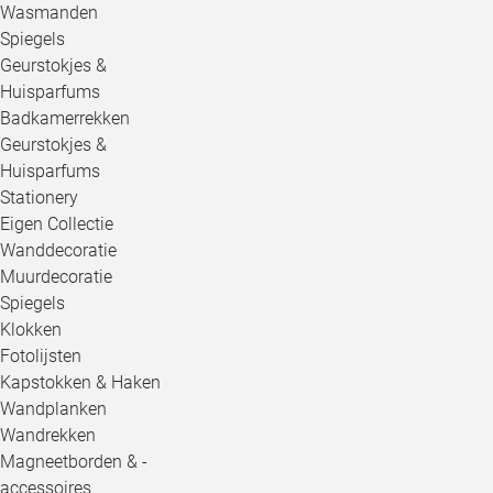
Wasmanden
Spiegels
Geurstokjes &
Huisparfums
Badkamerrekken
Geurstokjes &
Huisparfums
Stationery
Eigen Collectie
Wanddecoratie
Muurdecoratie
Spiegels
Klokken
Fotolijsten
Kapstokken & Haken
Wandplanken
Wandrekken
Magneetborden & -
accessoires