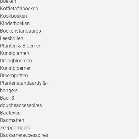
Boeken
Koffietafelboeken
Kookboeken
Kinderboeken
Boekenstandaards
Leesbrillen
Planten & Bloemen
Kunstplanten
Droogbloemen
Kunstbloemen
Bloempotten
Plantenstandaards & -
hangers
Bad- &
doucheaccessoires
Badtextiel
Badmatten
Zeeppompjes
Badkameraccessoires