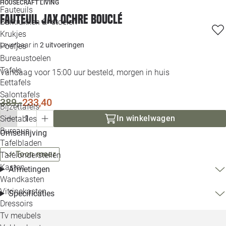
HOUSECRAFT LIVING
Loo
Fauteuils
Fauteuil JAX OCHRE bouclé
Barkrukken & -stoelen
Krukjes
Loo
Leverbaar in
2 uitvoeringen
Poefjes
Bureaustoelen
Loo
Tafels
Vandaag voor 15:00 uur besteld, morgen in huis
Eettafels
Loo
Salontafels
389,-
233,40
Bijzettafels
Loo
In winkelwagen
Sidetables
Bureaus
Omschrijving
Tafelbladen
Alle 
Toon meer
Tafelonderstellen
Kasten
Afmetingen
Wandkasten
Vitrinekasten
Specificaties
Dressoirs
Tv meubels