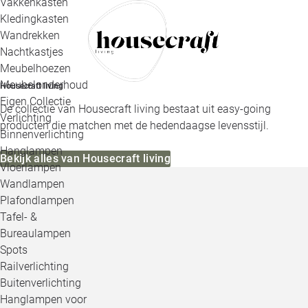
Vakkenkasten
Kledingkasten
Wandrekken
Nachtkastjes
Meubelhoezen
Meubelonderhoud
Housecraft living
Eigen Collectie
De collectie van Housecraft living bestaat uit easy-going
Verlichting
producten die matchen met de hedendaagse levensstijl.
Binnenverlichting
Hanglampen
Bekijk alles van Housecraft living
Vloerlampen
Wandlampen
Plafondlampen
Tafel- &
Bureaulampen
Spots
Railverlichting
Buitenverlichting
Hanglampen voor