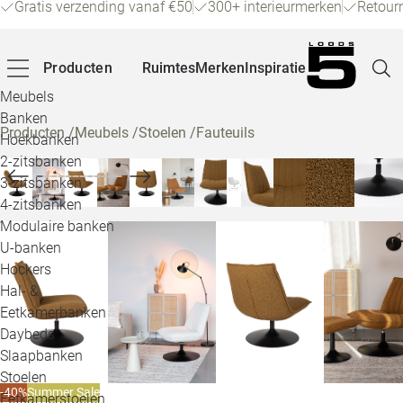
Gratis verzending vanaf €50
300+ interieurmerken
Retour
Producten
Ruimtes
Merken
Inspiratie
Meubels
Banken
Producten
/
Meubels
/
Stoelen
/
Fauteuils
Hoekbanken
Pagina
2-zitsbanken
3-zitsbanken
4-zitsbanken
Winke
Modulaire banken
U-banken
Klant
Hockers
Hal- &
Veelg
Eetkamerbanken
Daybeds
Openin
Slaapbanken
Loo
Stoelen
-40%
Summer Sale
Eetkamerstoelen