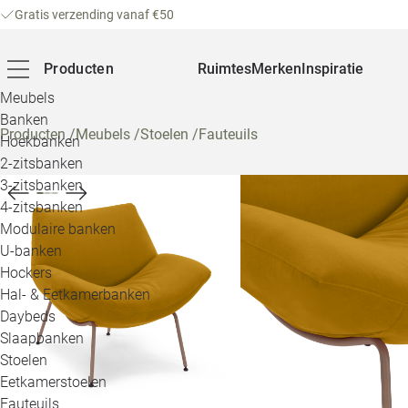
Gratis verzending vanaf €50
Producten
Ruimtes
Merken
Inspiratie
Meubels
Banken
Producten
/
Meubels
/
Stoelen
/
Fauteuils
Hoekbanken
2-zitsbanken
3-zitsbanken
4-zitsbanken
Modulaire banken
U-banken
Hockers
Hal- & Eetkamerbanken
Daybeds
Slaapbanken
Stoelen
Eetkamerstoelen
Fauteuils