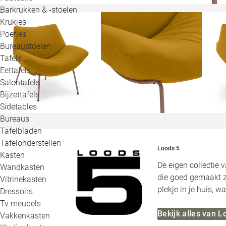
Barkrukken & -stoelen
Krukjes
Poefjes
Bureaustoelen
Tafels
Eettafels
Salontafels
Bijzettafels
Sidetables
Bureaus
Tafelbladen
Tafelonderstellen
Loods 5
Kasten
De eigen collectie 
Wandkasten
die goed gemaakt zi
Vitrinekasten
plekje in je huis, 
Dressoirs
Tv meubels
Bekijk alles van L
Vakkenkasten