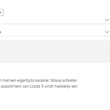
Loods 5 Za
r
Loods 5 Gara
Alle openingst
s
n met een eigentijds karakter. Mooie artikelen
t assortiment van Loods 5 vindt makkelijk een