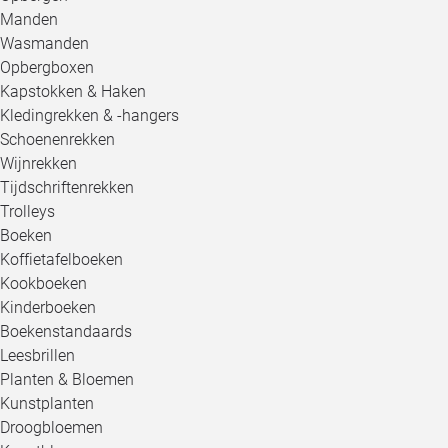
Manden
Wasmanden
Opbergboxen
Kapstokken & Haken
Kledingrekken & -hangers
Schoenenrekken
Wijnrekken
Tijdschriftenrekken
Trolleys
Boeken
Koffietafelboeken
Kookboeken
Kinderboeken
Boekenstandaards
Leesbrillen
Planten & Bloemen
Kunstplanten
Droogbloemen