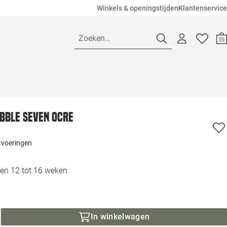
Winkels & openingstijden
Klantenservice
Zoeken…
Openingstijden
ebble seven ocre
Pagina suggesties
Loods 5 Ame
itvoeringen
Winkels
Loods 5 Dui
en 12 tot 16 weken
Klantenservice
Loods 5 Maas
Veelgestelde vragen
Loods 5 Slie
In winkelwagen