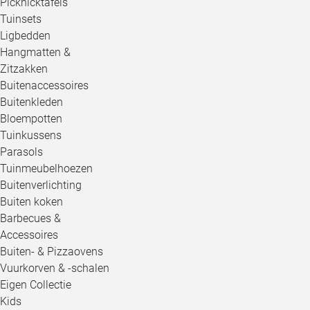
Picknicktafels
Tuinsets
Ligbedden
Hangmatten &
Zitzakken
Buitenaccessoires
Buitenkleden
Bloempotten
Tuinkussens
Parasols
Tuinmeubelhoezen
Buitenverlichting
Buiten koken
Barbecues &
Accessoires
Buiten- & Pizzaovens
Vuurkorven & -schalen
Eigen Collectie
Kids