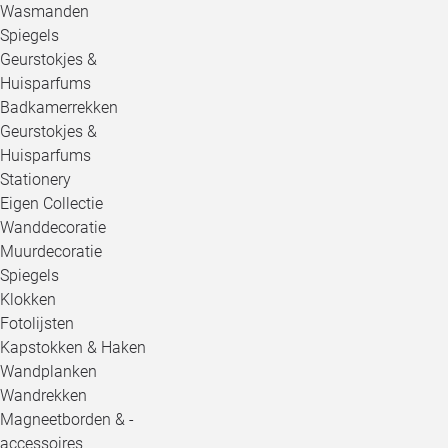
Wasmanden
Spiegels
Geurstokjes &
Huisparfums
Badkamerrekken
Geurstokjes &
Huisparfums
Stationery
Eigen Collectie
Wanddecoratie
Muurdecoratie
Spiegels
Klokken
Fotolijsten
Kapstokken & Haken
Wandplanken
Wandrekken
Magneetborden & -
accessoires