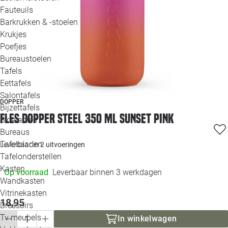
Loo
Fauteuils
Barkrukken & -stoelen
Krukjes
Loo
Poefjes
Bureaustoelen
Loo
Tafels
Eettafels
Loo
Salontafels
DOPPER
Bijzettafels
Loo
Fles Dopper Steel 350 ml sunset pink
Sidetables
Bureaus
Tafelbladen
Leverbaar in
2 uitvoeringen
Alle 
Tafelonderstellen
Kasten
Op voorraad
Leverbaar binnen 3 werkdagen
Wandkasten
Vitrinekasten
18,95
Dressoirs
Tv meubels
In winkelwagen