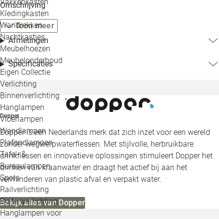
Vakkenkasten
Omschrijving
Kledingkasten
Wandrekken
Toon meer
Nachtkastjes
Afmetingen
Meubelhoezen
Meubelonderhoud
Specificaties
Eigen Collectie
Verlichting
Binnenverlichting
Hanglampen
Dopper
Vloerlampen
Wandlampen
Dopper is een Nederlands merk dat zich inzet voor een wereld
Plafondlampen
zonder wegwerpwaterflessen. Met stijlvolle, herbruikbare
Tafel- &
drinkflessen en innovatieve oplossingen stimuleert Dopper het
Bureaulampen
drinken van kraanwater en draagt het actief bij aan het
Spots
verminderen van plastic afval en verpakt water.
Railverlichting
Buitenverlichting
Bekijk alles van Dopper
Hanglampen voor