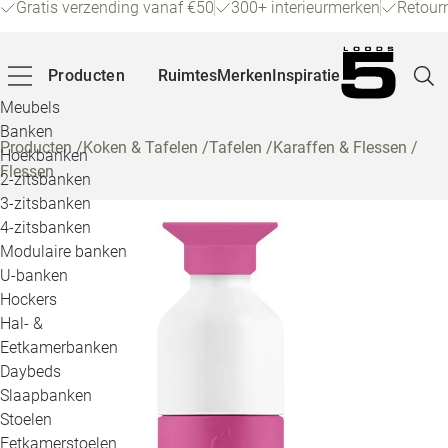
Gratis verzending vanaf €50
300+ interieurmerken
Retour
Producten
Ruimtes
Merken
Inspiratie
Meubels
Banken
Producten
/
Koken & Tafelen
/
Tafelen
/
Karaffen & Flessen
/
Hoekbanken
Flessen
Pagina
2-zitsbanken
3-zitsbanken
4-zitsbanken
Winke
Modulaire banken
U-banken
Klant
Hockers
Hal- &
Veelg
Eetkamerbanken
Daybeds
Openin
Slaapbanken
Loo
Stoelen
Eetkamerstoelen