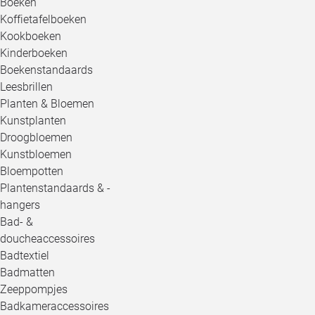
Boeken
Koffietafelboeken
Kookboeken
Kinderboeken
Boekenstandaards
Leesbrillen
Planten & Bloemen
Kunstplanten
Droogbloemen
Kunstbloemen
Bloempotten
Plantenstandaards & -
hangers
Bad- &
doucheaccessoires
Badtextiel
Badmatten
Zeeppompjes
Badkameraccessoires