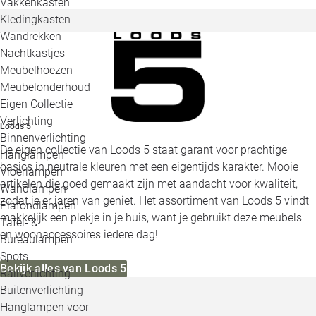
Vakkenkasten
Kledingkasten
Wandrekken
Nachtkastjes
Meubelhoezen
Meubelonderhoud
Eigen Collectie
Verlichting
Loods 5
Binnenverlichting
De eigen collectie van Loods 5 staat garant voor prachtige
Hanglampen
basics in neutrale kleuren met een eigentijds karakter. Mooie
Vloerlampen
artikelen die goed gemaakt zijn met aandacht voor kwaliteit,
Wandlampen
zodat je er jaren van geniet. Het assortiment van Loods 5 vindt
Plafondlampen
makkelijk een plekje in je huis, want je gebruikt deze meubels
Tafel- &
en woonaccessoires iedere dag!
Bureaulampen
Spots
Bekijk alles van Loods 5
Railverlichting
Buitenverlichting
Hanglampen voor