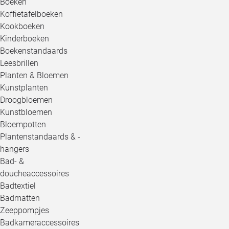
Boeken
Koffietafelboeken
Kookboeken
Kinderboeken
Boekenstandaards
Leesbrillen
Planten & Bloemen
Kunstplanten
Droogbloemen
Kunstbloemen
Bloempotten
Plantenstandaards & -
hangers
Bad- &
doucheaccessoires
Badtextiel
Badmatten
Zeeppompjes
Badkameraccessoires