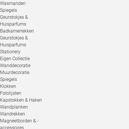
Wasmanden
Spiegels
Geurstokjes &
Huisparfums
Badkamerrekken
Geurstokjes &
Huisparfums
Stationery
Eigen Collectie
Wanddecoratie
Muurdecoratie
Spiegels
Klokken
Fotolijsten
Kapstokken & Haken
Wandplanken
Wandrekken
Magneetborden & -
accessoires