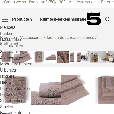
Gratis verzending vanaf €50
300+ interieurmerken
Retour
Producten
Ruimtes
Merken
Inspiratie
Meubels
Banken
Producten
/
Accessoires
/
Bad- en doucheaccessoires
/
Hoekbanken
Badtextiel
Pagina
2-zitsbanken
3-zitsbanken
4-zitsbanken
Winke
Modulaire banken
U-banken
Klant
Hockers
Hal- &
Veelg
Eetkamerbanken
Daybeds
Openin
Slaapbanken
Loo
Stoelen
Eetkamerstoelen