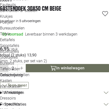
LOODS 5
Loo
Fauteuils
Gastendoek 30x50 cm beige
Barkrukken & -stoelen
Krukjes
Loo
Leverbaar in
5 uitvoeringen
Poefjes
Bureaustoelen
Loo
Tafels
Op voorraad
Leverbaar binnen 3 werkdagen
Eettafels
Loo
Salontafels
6,95
/ stuk
Bijzettafels
Loo
totaal (2 stuks) 13,90
Sidetables
(out
(min. 2 stuks, per set van 2)
Bureaus
In winkelwagen
Tafelbladen
Alle 
Tafelonderstellen
Omschrijving
Kasten
Toon meer
Wandkasten
Vitrinekasten
Afmetingen
Dressoirs
Tv meubels
Specificaties