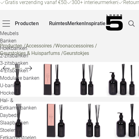
Gratis verzending vanaf €50
300+ interieurmerken
Retour
Producten
Ruimtes
Merken
Inspiratie
Meubels
Banken
Producten
/
Accessoires
/
Woonaccessoires
/
Hoekbanken
Geurstokjes & Huisparfums
/
Geurstokjes
Pagina
2-zitsbanken
3-zitsbanken
4-zitsbanken
Winke
Modulaire banken
U-banken
Klant
Hockers
Hal- &
Veelg
Eetkamerbanken
Daybeds
Openin
Slaapbanken
Loo
Stoelen
Eetkamerstoelen