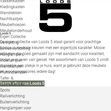
Vakkenkasten
Kledingkasten
Wandrekken
Nachtkastjes
Meubelhoezen
Meubelonderhoud
Loods 5
Eigen Collectie
De eigen collectie van Loods 5 staat garant voor prachtige
Verlichting
basics in neutrale kleuren met een eigentijds karakter. Mooie
Binnenverlichting
artikelen die goed gemaakt zijn met aandacht voor kwaliteit,
Hanglampen
zodat je er jaren van geniet. Het assortiment van Loods 5 vindt
Vloerlampen
makkelijk een plekje in je huis, want je gebruikt deze meubels
Wandlampen
en woonaccessoires iedere dag!
Plafondlampen
Tafel- &
Bekijk alles van Loods 5
Bureaulampen
Spots
Railverlichting
Buitenverlichting
Hanglampen voor