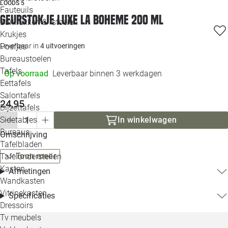
LOODS 5
Loo
Fauteuils
Geurstokje Luxe La Boheme 200 ml
Barkrukken & -stoelen
Krukjes
Loo
Poefjes
Leverbaar in
4 uitvoeringen
Bureaustoelen
Loo
Tafels
Op voorraad
Leverbaar binnen 3 werkdagen
Eettafels
Loo
Salontafels
24,95
Bijzettafels
Loo
Sidetables
In winkelwagen
Bureaus
Omschrijving
Tafelbladen
Alle 
Toon meer
Tafelonderstellen
Kasten
Afmetingen
Wandkasten
Vitrinekasten
Specificaties
Dressoirs
Tv meubels