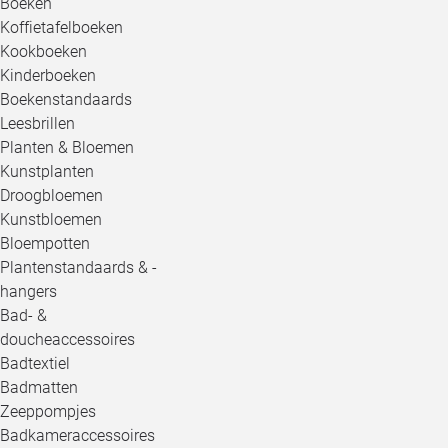
Boeken
Koffietafelboeken
Kookboeken
Kinderboeken
Boekenstandaards
Leesbrillen
Planten & Bloemen
Kunstplanten
Droogbloemen
Kunstbloemen
Bloempotten
Plantenstandaards & -
hangers
Bad- &
doucheaccessoires
Badtextiel
Badmatten
Zeeppompjes
Badkameraccessoires