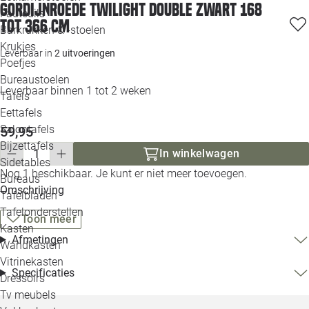
Gordijnroede Twilight Double zwart 168
Loo
Fauteuils
tot 366 cm
Barkrukken & -stoelen
Krukjes
Loo
Leverbaar in
2 uitvoeringen
Poefjes
Bureaustoelen
Loo
Leverbaar binnen 1 tot 2 weken
Tafels
Eettafels
Loo
Salontafels
59,95
Bijzettafels
In winkelwagen
Loo
Sidetables
Nog 1 beschikbaar. Je kunt er niet meer toevoegen.
Bureaus
Omschrijving
Tafelbladen
Alle 
Tafelonderstellen
Toon meer
Kasten
Afmetingen
Wandkasten
Vitrinekasten
Specificaties
Dressoirs
Tv meubels