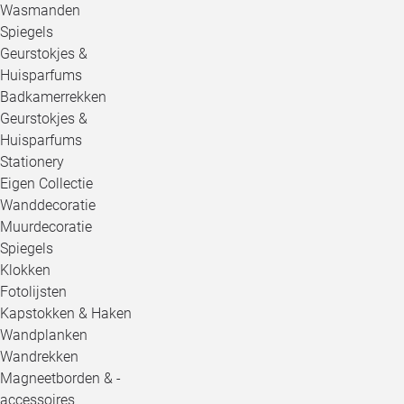
Wasmanden
Spiegels
Geurstokjes &
Huisparfums
Badkamerrekken
Geurstokjes &
Huisparfums
Stationery
Eigen Collectie
Wanddecoratie
Muurdecoratie
Spiegels
Klokken
Fotolijsten
Kapstokken & Haken
Wandplanken
Wandrekken
Magneetborden & -
accessoires