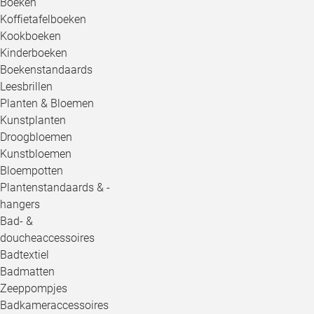
Boeken
Koffietafelboeken
Kookboeken
Kinderboeken
Boekenstandaards
Leesbrillen
Planten & Bloemen
Kunstplanten
Droogbloemen
Kunstbloemen
Bloempotten
Plantenstandaards & -
hangers
Bad- &
doucheaccessoires
Badtextiel
Badmatten
Zeeppompjes
Badkameraccessoires