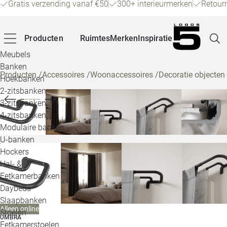
Gratis verzending vanaf €50
300+ interieurmerken
Retour
Producten
Ruimtes
Merken
Inspiratie
Meubels
Banken
Producten
/
Accessoires
/
Woonaccessoires
/
Decoratie objecten
Hoekbanken
Pagina
2-zitsbanken
3-zitsbanken
4-zitsbanken
Winke
Modulaire banken
U-banken
Klant
Hockers
Hal- &
Veelg
Eetkamerbanken
Daybeds
Openin
Slaapbanken
Alleen online
Loo
Stoelen
UMBRA
Eetkamerstoelen