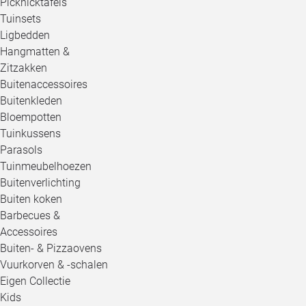
Picknicktafels
Tuinsets
Ligbedden
Hangmatten &
Zitzakken
Buitenaccessoires
Buitenkleden
Bloempotten
Tuinkussens
Parasols
Tuinmeubelhoezen
Buitenverlichting
Buiten koken
Barbecues &
Accessoires
Buiten- & Pizzaovens
Vuurkorven & -schalen
Eigen Collectie
Kids