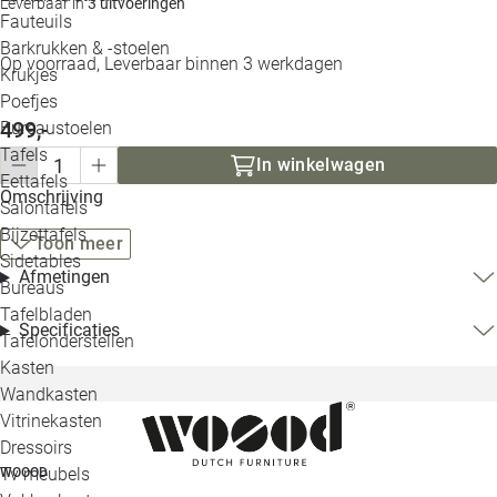
Leverbaar in
3 uitvoeringen
Loo
Fauteuils
Barkrukken & -stoelen
Op voorraad, Leverbaar binnen 3 werkdagen
Krukjes
Loo
Poefjes
499,-
Bureaustoelen
Loo
Tafels
In winkelwagen
Eettafels
Loo
Omschrijving
Salontafels
Bijzettafels
Toon meer
Loo
Sidetables
Afmetingen
Bureaus
Tafelbladen
Alle 
Specificaties
Tafelonderstellen
Kasten
Wandkasten
Vitrinekasten
Dressoirs
Tv meubels
WOOOD