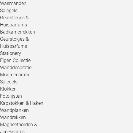
Wasmanden
Spiegels
Geurstokjes &
Huisparfums
Badkamerrekken
Geurstokjes &
Huisparfums
Stationery
Eigen Collectie
Wanddecoratie
Muurdecoratie
Spiegels
Klokken
Fotolijsten
Kapstokken & Haken
Wandplanken
Wandrekken
Magneetborden & -
accessoires