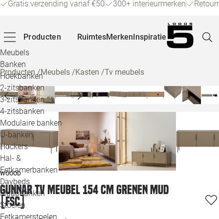
Gratis verzending vanaf €50
300+ interieurmerken
Retour
Producten
Ruimtes
Merken
Inspiratie
Meubels
Banken
Producten
/
Meubels
/
Kasten
/
Tv meubels
Hoekbanken
Pagina
2-zitsbanken
3-zitsbanken
4-zitsbanken
Winke
Modulaire banken
U-banken
Klant
Hockers
Hal- &
Veelg
Eetkamerbanken
WOOOD
Daybeds
Openin
Gunnar tv meubel 154 cm grenen mud
Slaapbanken
[fsc]
Loo
Stoelen
Eetkamerstoelen