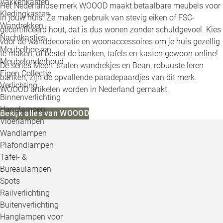
Vakkenkasten
Het Nederlandse merk WOOOD maakt betaalbare meubels voor
Kledingkasten
in jouw huis. Ze maken gebruik van stevig eiken of FSC-
Wandrekken
gecertificeerd hout, dat is dus wonen zonder schuldgevoel. Kies
Nachtkastjes
voor de wanddecoratie en woonaccessoires om je huis gezellig
Meubelhoezen
te maken, of bestel de banken, tafels en kasten gewoon online!
Meubelonderhoud
De series Meert, stalen wandrekjes en Bean, robuuste leren
Eigen Collectie
banken, zijn de opvallende paradepaardjes van dit merk.
Verlichting
WOOOD artikelen worden in Nederland gemaakt.
Binnenverlichting
Hanglampen
Bekijk alles van WOOOD
Vloerlampen
Wandlampen
Plafondlampen
Tafel- &
Bureaulampen
Spots
Railverlichting
Buitenverlichting
Hanglampen voor