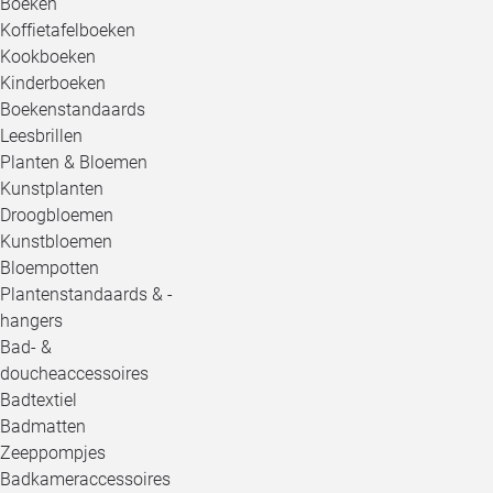
Boeken
Koffietafelboeken
Kookboeken
Kinderboeken
Boekenstandaards
Leesbrillen
Planten & Bloemen
Kunstplanten
Droogbloemen
Kunstbloemen
Bloempotten
Plantenstandaards & -
hangers
Bad- &
doucheaccessoires
Badtextiel
Badmatten
Zeeppompjes
Badkameraccessoires