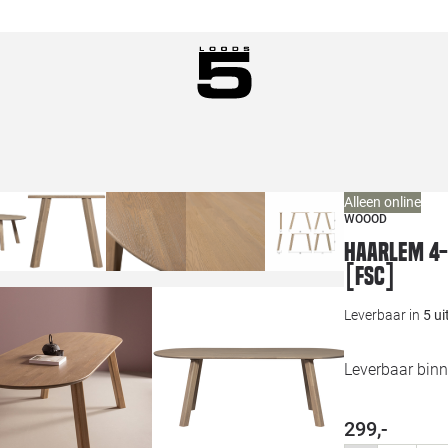
Alleen online
WOOOD
Haarlem 4-
[fsc]
Leverbaar in
5 u
Leverbaar binn
299,-