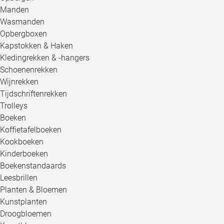
Manden
Wasmanden
Opbergboxen
Kapstokken & Haken
Kledingrekken & -hangers
Schoenenrekken
Wijnrekken
Tijdschriftenrekken
Trolleys
Boeken
Koffietafelboeken
Kookboeken
Kinderboeken
Boekenstandaards
Leesbrillen
Planten & Bloemen
Kunstplanten
Droogbloemen