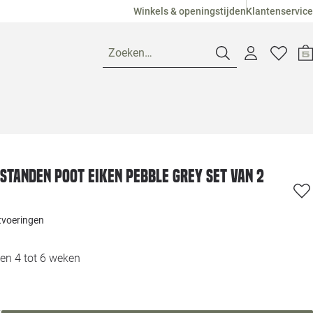
Winkels & openingstijden
Klantenservice
Zoeken…
Openingstijden
Pagina suggesties
Loods 5 Ame
standen poot eiken pebble grey set van 2
Winkels
Loods 5 Dui
itvoeringen
Klantenservice
Loods 5 Maas
en 4 tot 6 weken
Veelgestelde vragen
Loods 5 Slie