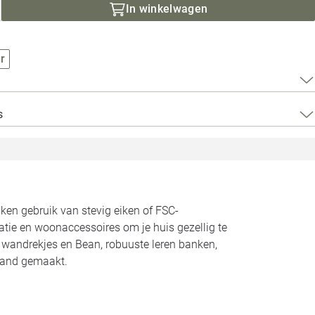
Loods 5 Za
In winkelwagen
Loods 5 Gara
r
Alle openingst
s
n gebruik van stevig eiken of FSC-
atie en woonaccessoires om je huis gezellig te
n wandrekjes en Bean, robuuste leren banken,
land gemaakt.