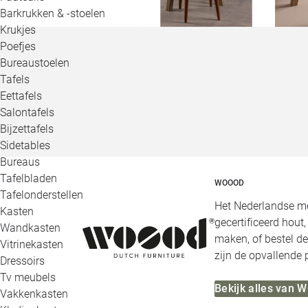
Barkrukken & -stoelen
Krukjes
Poefjes
Bureaustoelen
Tafels
Eettafels
Salontafels
Bijzettafels
Sidetables
Bureaus
Tafelbladen
WOOOD
Tafelonderstellen
Het Nederlandse me
Kasten
gecertificeerd hout
Wandkasten
maken, of bestel de
Vitrinekasten
zijn de opvallende
Dressoirs
Tv meubels
Bekijk alles van
Vakkenkasten