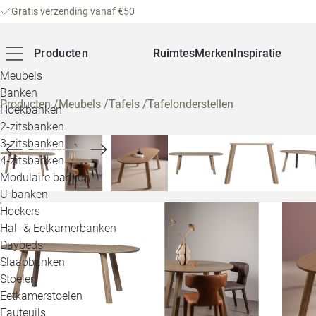
Gratis verzending vanaf €50
Producten
Ruimtes
Merken
Inspiratie
Meubels
Banken
Producten
/
Meubels
/
Tafels
/
Tafelonderstellen
Hoekbanken
2-zitsbanken
3-zitsbanken
4-zitsbanken
Modulaire banken
U-banken
Hockers
Hal- & Eetkamerbanken
Daybeds
Slaapbanken
Stoelen
Eetkamerstoelen
Fauteuils