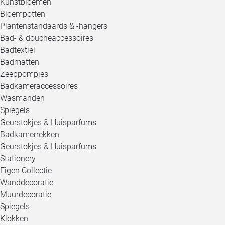
Kunstbloemen
Bloempotten
Plantenstandaards & -hangers
Bad- & doucheaccessoires
Badtextiel
Badmatten
Zeeppompjes
Badkameraccessoires
Wasmanden
Spiegels
Geurstokjes & Huisparfums
Badkamerrekken
Geurstokjes & Huisparfums
Stationery
Eigen Collectie
Wanddecoratie
Muurdecoratie
Spiegels
Klokken