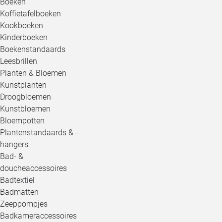
Boeken
Koffietafelboeken
Kookboeken
Kinderboeken
Boekenstandaards
Leesbrillen
Planten & Bloemen
Kunstplanten
Droogbloemen
Kunstbloemen
Bloempotten
Plantenstandaards & -
hangers
Bad- &
doucheaccessoires
Badtextiel
Badmatten
Zeeppompjes
Badkameraccessoires