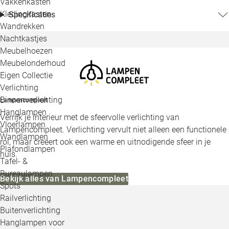
Vakkenkasten
Kledingkasten
Specificaties
Wandrekken
Nachtkastjes
Meubelhoezen
Meubelonderhoud
Eigen Collectie
Verlichting
Binnenverlichting
Lampencompleet
Hanglampen
Verrijk je interieur met de sfeervolle verlichting van
Vloerlampen
Lampencompleet. Verlichting vervult niet alleen een functionele
Wandlampen
rol, maar creëert ook een warme en uitnodigende sfeer in je
Plafondlampen
huis.
Tafel- &
Bureaulampen
Bekijk alles van Lampencompleet
Spots
Railverlichting
Buitenverlichting
Hanglampen voor