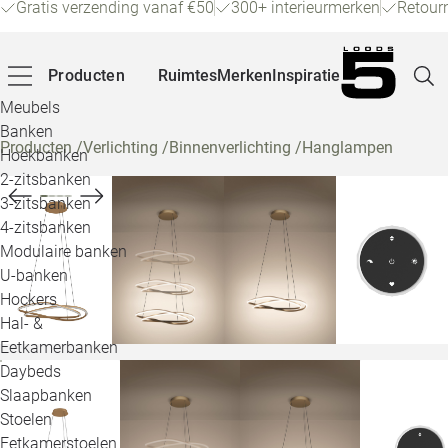
Gratis verzending vanaf €50
300+ interieurmerken
Retour
Producten
Ruimtes
Merken
Inspiratie
Meubels
Banken
Producten
/
Verlichting
/
Binnenverlichting
/
Hanglampen
Hoekbanken
Pagina
2-zitsbanken
3-zitsbanken
4-zitsbanken
Winke
Modulaire banken
U-banken
Klant
Hockers
Hal- &
Veelg
Eetkamerbanken
Daybeds
Openin
Slaapbanken
Loo
Stoelen
Eetkamerstoelen