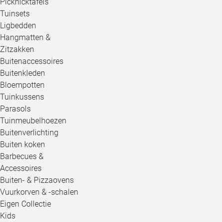
Picknicktafels
Tuinsets
Ligbedden
Hangmatten &
Zitzakken
Buitenaccessoires
Buitenkleden
Bloempotten
Tuinkussens
Parasols
Tuinmeubelhoezen
Buitenverlichting
Buiten koken
Barbecues &
Accessoires
Buiten- & Pizzaovens
Vuurkorven & -schalen
Eigen Collectie
Kids