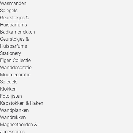
Wasmanden
Spiegels
Geurstokjes &
Huisparfums
Badkamerrekken
Geurstokjes &
Huisparfums
Stationery
Eigen Collectie
Wanddecoratie
Muurdecoratie
Spiegels
Klokken
Fotolijsten
Kapstokken & Haken
Wandplanken
Wandrekken
Magneetborden & -
accessoires