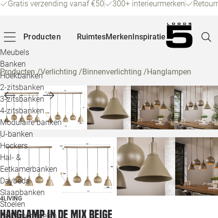
Gratis verzending vanaf €50
300+ interieurmerken
Retour
Producten
Ruimtes
Merken
Inspiratie
Meubels
Banken
Producten
/
Verlichting
/
Binnenverlichting
/
Hanglampen
Hoekbanken
Pagina
2-zitsbanken
3-zitsbanken
4-zitsbanken
Winke
Modulaire banken
U-banken
Klant
Hockers
Hal- &
Veelg
Eetkamerbanken
Daybeds
Openin
Slaapbanken
4LIVING
Loo
Stoelen
Hanglamp in de Mix beige
Eetkamerstoelen