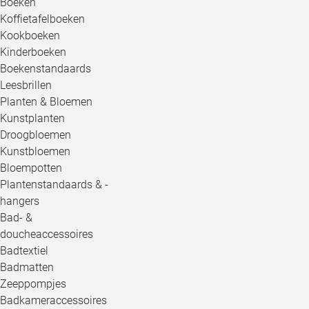
Boeken
Koffietafelboeken
Kookboeken
Kinderboeken
Boekenstandaards
Leesbrillen
Planten & Bloemen
Kunstplanten
Droogbloemen
Kunstbloemen
Bloempotten
Plantenstandaards & -
hangers
Bad- &
doucheaccessoires
Badtextiel
Badmatten
Zeeppompjes
Badkameraccessoires