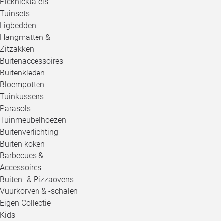
Picknicktafels
Tuinsets
Ligbedden
Hangmatten &
Zitzakken
Buitenaccessoires
Buitenkleden
Bloempotten
Tuinkussens
Parasols
Tuinmeubelhoezen
Buitenverlichting
Buiten koken
Barbecues &
Accessoires
Buiten- & Pizzaovens
Vuurkorven & -schalen
Eigen Collectie
Kids