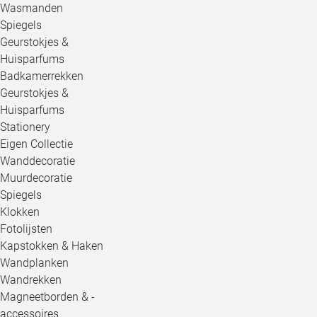
Wasmanden
Spiegels
Geurstokjes &
Huisparfums
Badkamerrekken
Geurstokjes &
Huisparfums
Stationery
Eigen Collectie
Wanddecoratie
Muurdecoratie
Spiegels
Klokken
Fotolijsten
Kapstokken & Haken
Wandplanken
Wandrekken
Magneetborden & -
accessoires