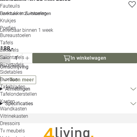
Loo
Fauteuils
Barkrukken & -stoelen
Leverbaar in
2 uitvoeringen
Krukjes
Loo
Poefjes
Leverbaar binnen 1 week
Bureaustoelen
Loo
Tafels
188,-
Eettafels
Loo
Salontafels
In winkelwagen
Bijzettafels
Loo
Omschrijving
Sidetables
(out
Bureaus
Toon meer
Tafelbladen
Afmetingen
Alle 
Tafelonderstellen
Kasten
Specificaties
Wandkasten
Vitrinekasten
Dressoirs
Tv meubels