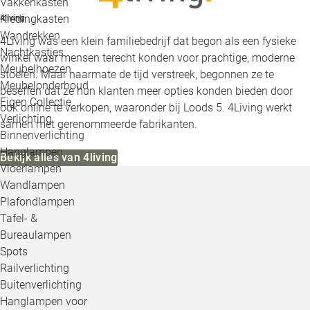
Vakkenkasten
Kledingkasten
4living
Wandrekken
4Living was een klein familiebedrijf dat begon als een fysieke
Nachtkastjes
winkel waar mensen terecht konden voor prachtige, moderne
Meubelhoezen
stoelen. Maar naarmate de tijd verstreek, begonnen ze te
Meubelonderhoud
beseffen dat ze hun klanten meer opties konden bieden door
Eigen Collectie
ook online te verkopen, waaronder bij Loods 5. 4Living werkt
Verlichting
samen met gerenommeerde fabrikanten.
Binnenverlichting
Hanglampen
Bekijk alles van 4living
Vloerlampen
Wandlampen
Plafondlampen
Tafel- &
Bureaulampen
Spots
Railverlichting
Buitenverlichting
Hanglampen voor