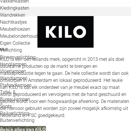
Vakkenkasten
Kledingkasten
Wandrekken
Nachtkastjes
Meubelhoezen
Meubelonderhoud
Eigen Collectie
Verlichting
KILO
Binnenverlichting
KILO is een oerHollands merk, opgericht in 2013 met als doel
Hanglampen
duurzame producten op de markt te brengen en
Vloerlampen
massaproductie tegen te gaan. De hele collectie wordt dan ook
Wandlampen
ontworpen in Amsterdam en lokaal geproduceerd. Het leuke
Plafondlampen
van KILO is dat elk onderdeel van je meubel exact op maat
Tafel- &
wordt geproduceerd en vervolgens met de hand geschuurd en
Bureaulampen
geolied wordt voor een hoogwaardige afwerking. De materialen
Spots
die hiervoor gebruikt worden zijn zoveel mogelijk afkomstig uit
Railverlichting
Nederland en FSC goedgekeurd.
Buitenverlichting
Hanglampen voor
Bekijk alles van KILO