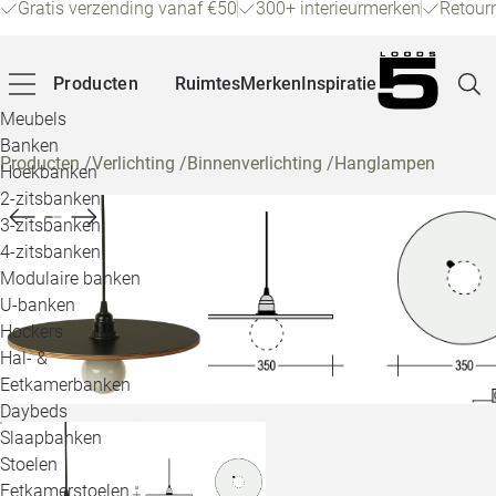
Gratis verzending vanaf €50
300+ interieurmerken
Retour
Producten
Ruimtes
Merken
Inspiratie
Meubels
Banken
Producten
/
Verlichting
/
Binnenverlichting
/
Hanglampen
Hoekbanken
Pagina
2-zitsbanken
3-zitsbanken
4-zitsbanken
Winke
Modulaire banken
U-banken
Klant
Hockers
Hal- &
Veelg
Eetkamerbanken
Daybeds
Openin
Slaapbanken
Loo
Stoelen
Eetkamerstoelen