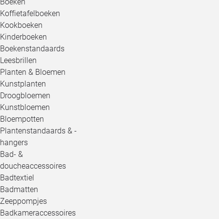
Boeken
Koffietafelboeken
Kookboeken
Kinderboeken
Boekenstandaards
Leesbrillen
Planten & Bloemen
Kunstplanten
Droogbloemen
Kunstbloemen
Bloempotten
Plantenstandaards & -
hangers
Bad- &
doucheaccessoires
Badtextiel
Badmatten
Zeeppompjes
Badkameraccessoires