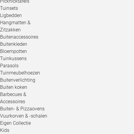
Picknicktafels
Tuinsets
Ligbedden
Hangmatten &
Zitzakken
Buitenaccessoires
Buitenkleden
Bloempotten
Tuinkussens
Parasols
Tuinmeubelhoezen
Buitenverlichting
Buiten koken
Barbecues &
Accessoires
Buiten- & Pizzaovens
Vuurkorven & -schalen
Eigen Collectie
Kids