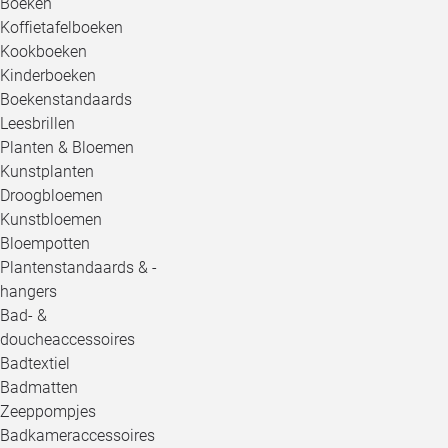
Boeken
Koffietafelboeken
Kookboeken
Kinderboeken
Boekenstandaards
Leesbrillen
Planten & Bloemen
Kunstplanten
Droogbloemen
Kunstbloemen
Bloempotten
Plantenstandaards & -
hangers
Bad- &
doucheaccessoires
Badtextiel
Badmatten
Zeeppompjes
Badkameraccessoires