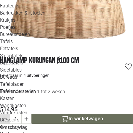
Loo
Fauteuils
Barkrukken & -stoelen
Krukjes
Loo
Poefjes
Bureaustoelen
Loo
Tafels
Eettafels
Loo
Salontafels
Hanglamp Kurungan Ø100 cm
Bijzettafels
Loo
Sidetables
Leverbaar in
4 uitvoeringen
Bureaus
Tafelbladen
Alle 
Tafelonderstellen
Leverbaar binnen 1 tot 2 weken
Kasten
Wandkasten
514,95
Vitrinekasten
In winkelwagen
Dressoirs
Tv meubels
Omschrijving