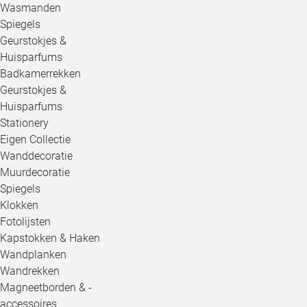
Wasmanden
Spiegels
Geurstokjes &
Huisparfums
Badkamerrekken
Geurstokjes &
Huisparfums
Stationery
Eigen Collectie
Wanddecoratie
Muurdecoratie
Spiegels
Klokken
Fotolijsten
Kapstokken & Haken
Wandplanken
Wandrekken
Magneetborden & -
accessoires