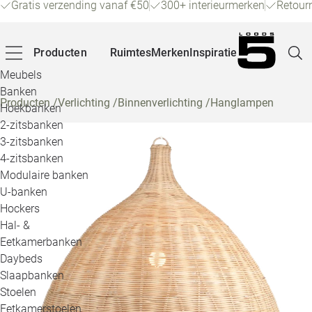
Gratis verzending vanaf €50
300+ interieurmerken
Retour
Producten
Ruimtes
Merken
Inspiratie
Meubels
Banken
Producten
/
Verlichting
/
Binnenverlichting
/
Hanglampen
Hoekbanken
Pagina
2-zitsbanken
3-zitsbanken
4-zitsbanken
Winke
Modulaire banken
U-banken
Klant
Hockers
Hal- &
Veelg
Eetkamerbanken
Daybeds
Openin
Slaapbanken
Loo
Stoelen
Eetkamerstoelen