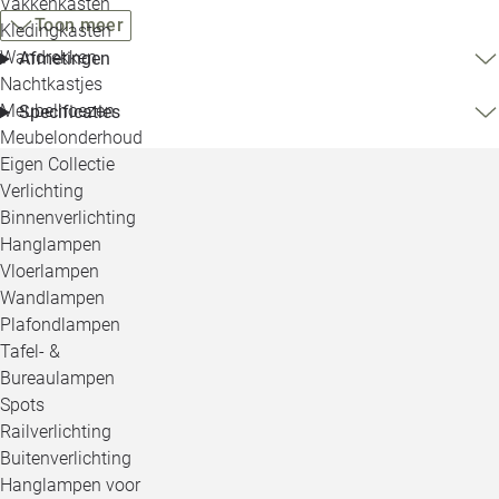
Vakkenkasten
Toon meer
Kledingkasten
Wandrekken
Afmetingen
Nachtkastjes
Meubelhoezen
Specificaties
Meubelonderhoud
Eigen Collectie
Verlichting
Binnenverlichting
Hanglampen
Vloerlampen
Wandlampen
Plafondlampen
Tafel- &
Bureaulampen
Spots
Railverlichting
Buitenverlichting
Hanglampen voor