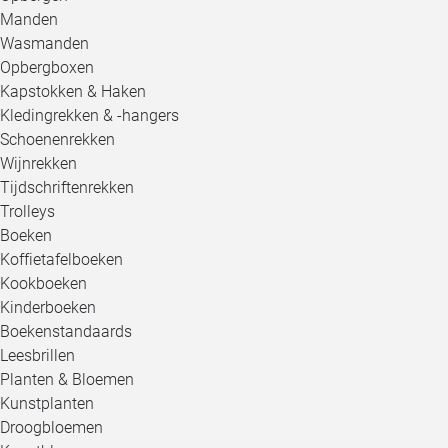
Manden
Wasmanden
Opbergboxen
Kapstokken & Haken
Kledingrekken & -hangers
Schoenenrekken
Wijnrekken
Tijdschriftenrekken
Trolleys
Boeken
Koffietafelboeken
Kookboeken
Kinderboeken
Boekenstandaards
Leesbrillen
Planten & Bloemen
Kunstplanten
Droogbloemen