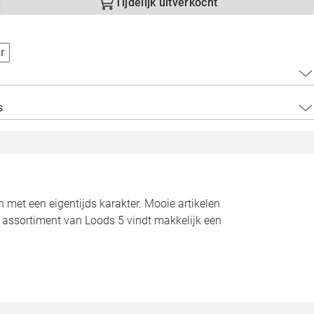
Loods 5 Za
Tijdelijk uitverkocht
Loods 5 Gara
r
Alle openingst
s
n met een eigentijds karakter. Mooie artikelen
t assortiment van Loods 5 vindt makkelijk een