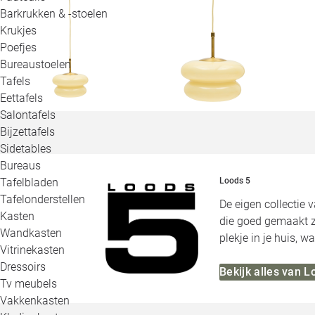
Barkrukken & -stoelen
Krukjes
Poefjes
Bureaustoelen
Tafels
Eettafels
Salontafels
Bijzettafels
Sidetables
Bureaus
Tafelbladen
Loods 5
Tafelonderstellen
De eigen collectie 
Kasten
die goed gemaakt zi
Wandkasten
plekje in je huis, 
Vitrinekasten
Dressoirs
Bekijk alles van L
Tv meubels
Vakkenkasten