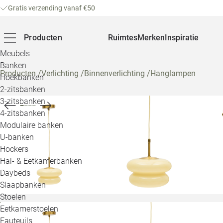
Gratis verzending vanaf €50
Producten
Ruimtes
Merken
Inspiratie
Meubels
Banken
Producten
/
Verlichting
/
Binnenverlichting
/
Hanglampen
Hoekbanken
2-zitsbanken
3-zitsbanken
4-zitsbanken
Modulaire banken
U-banken
Hockers
Hal- & Eetkamerbanken
Daybeds
Slaapbanken
Stoelen
Eetkamerstoelen
Fauteuils