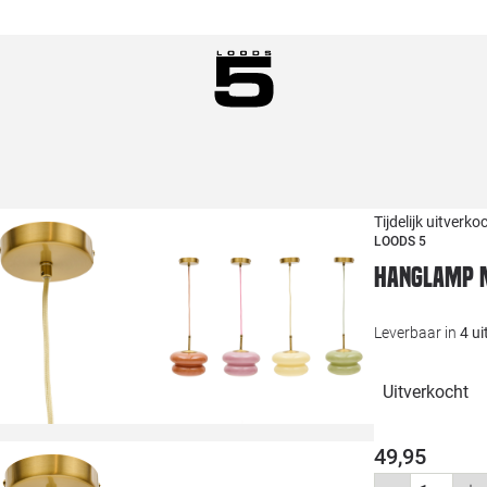
Tijdelijk uitverko
LOODS 5
Hanglamp 
Leverbaar in
4 u
Uitverkocht
49,95