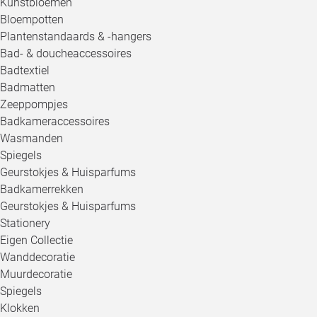
Kunstbloemen
Bloempotten
Plantenstandaards & -hangers
Bad- & doucheaccessoires
Badtextiel
Badmatten
Zeeppompjes
Badkameraccessoires
Wasmanden
Spiegels
Geurstokjes & Huisparfums
Badkamerrekken
Geurstokjes & Huisparfums
Stationery
Eigen Collectie
Wanddecoratie
Muurdecoratie
Spiegels
Klokken