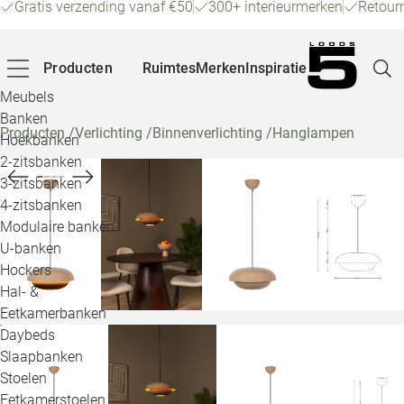
Gratis verzending vanaf €50
300+ interieurmerken
Retour
Producten
Ruimtes
Merken
Inspiratie
Meubels
Banken
Producten
/
Verlichting
/
Binnenverlichting
/
Hanglampen
Hoekbanken
Pagina
2-zitsbanken
3-zitsbanken
4-zitsbanken
Winke
Modulaire banken
U-banken
Klant
Hockers
Hal- &
Veelg
Eetkamerbanken
Daybeds
Openin
Slaapbanken
Loo
Stoelen
Eetkamerstoelen