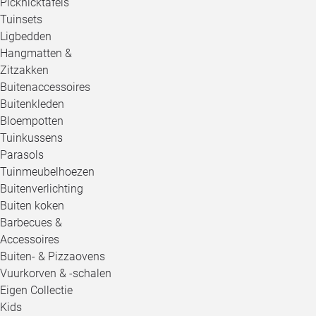
Picknicktafels
Tuinsets
Ligbedden
Hangmatten &
Zitzakken
Buitenaccessoires
Buitenkleden
Bloempotten
Tuinkussens
Parasols
Tuinmeubelhoezen
Buitenverlichting
Buiten koken
Barbecues &
Accessoires
Buiten- & Pizzaovens
Vuurkorven & -schalen
Eigen Collectie
Kids