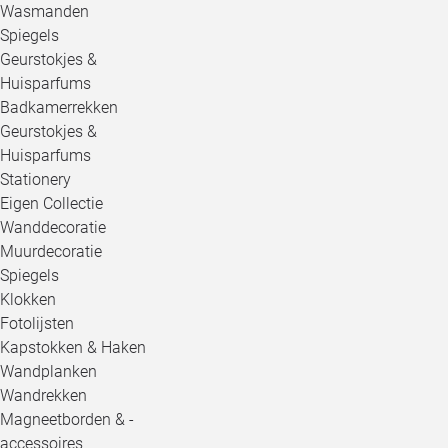
Wasmanden
Spiegels
Geurstokjes &
Huisparfums
Badkamerrekken
Geurstokjes &
Huisparfums
Stationery
Eigen Collectie
Wanddecoratie
Muurdecoratie
Spiegels
Klokken
Fotolijsten
Kapstokken & Haken
Wandplanken
Wandrekken
Magneetborden & -
accessoires