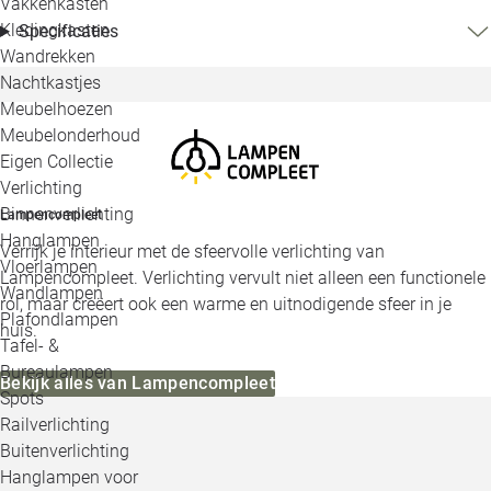
Vakkenkasten
Kledingkasten
Specificaties
Wandrekken
Nachtkastjes
Meubelhoezen
Meubelonderhoud
Eigen Collectie
Verlichting
Binnenverlichting
Lampencompleet
Hanglampen
Verrijk je interieur met de sfeervolle verlichting van
Vloerlampen
Lampencompleet. Verlichting vervult niet alleen een functionele
Wandlampen
rol, maar creëert ook een warme en uitnodigende sfeer in je
Plafondlampen
huis.
Tafel- &
Bureaulampen
Bekijk alles van Lampencompleet
Spots
Railverlichting
Buitenverlichting
Hanglampen voor