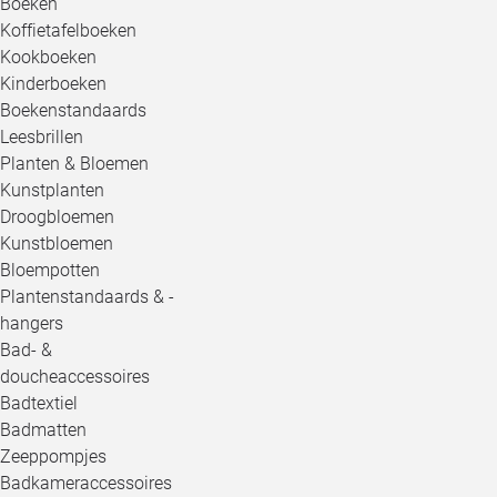
Boeken
Koffietafelboeken
Kookboeken
Kinderboeken
Boekenstandaards
Leesbrillen
Planten & Bloemen
Kunstplanten
Droogbloemen
Kunstbloemen
Bloempotten
Plantenstandaards & -
hangers
Bad- &
doucheaccessoires
Badtextiel
Badmatten
Zeeppompjes
Badkameraccessoires