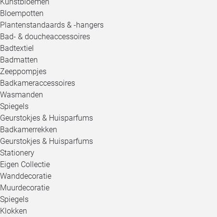
Kunstbloemen
Bloempotten
Plantenstandaards & -hangers
Bad- & doucheaccessoires
Badtextiel
Badmatten
Zeeppompjes
Badkameraccessoires
Wasmanden
Spiegels
Geurstokjes & Huisparfums
Badkamerrekken
Geurstokjes & Huisparfums
Stationery
Eigen Collectie
Wanddecoratie
Muurdecoratie
Spiegels
Klokken