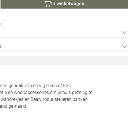
Loods 5 Za
In winkelwagen
Loods 5 Gara
r
Alle openingst
s
n gebruik van stevig eiken of FSC-
atie en woonaccessoires om je huis gezellig te
n wandrekjes en Bean, robuuste leren banken,
land gemaakt.