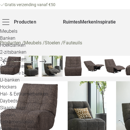
Gratis verzending vanaf €50
Producten
Ruimtes
Merken
Inspiratie
Meubels
Banken
Producten
/
Meubels
/
Stoelen
/
Fauteuils
Hoekbanken
2-zitsbanken
3-zitsbanken
4-zitsbanken
Modulaire banken
U-banken
Hockers
Hal- & Eetkamerbanken
Daybeds
Slaapbanken
Stoelen
Eetkamerstoelen
Fauteuils