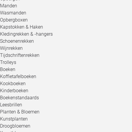
Manden
Wasmanden
Opbergboxen
Kapstokken & Haken
Kledingrekken & -hangers
Schoenenrekken
Wijnrekken
Tijdschriftenrekken
Trolleys
Boeken
Koffietafelboeken
Kookboeken
Kinderboeken
Boekenstandaards
Leesbrillen
Planten & Bloemen
Kunstplanten
Droogbloemen