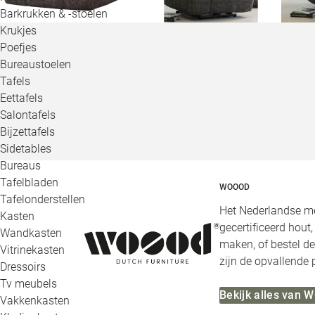
Barkrukken & -stoelen
Krukjes
Poefjes
Bureaustoelen
Tafels
Eettafels
Salontafels
Bijzettafels
Sidetables
Bureaus
Tafelbladen
WOOOD
Tafelonderstellen
Het Nederlandse me
Kasten
gecertificeerd hout
Wandkasten
maken, of bestel de
Vitrinekasten
zijn de opvallende
Dressoirs
Tv meubels
Bekijk alles van
Vakkenkasten