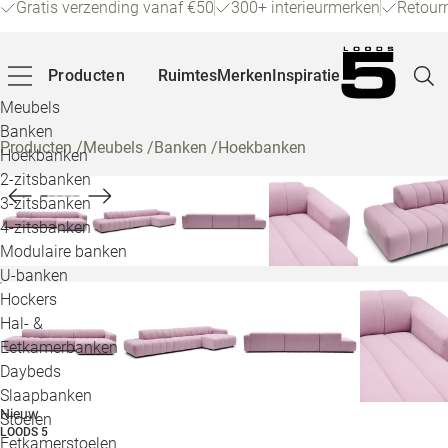
Gratis verzending vanaf €50
300+ interieurmerken
Retour
Producten
Ruimtes
Merken
Inspiratie
Meubels
Banken
Producten
/
Meubels
/
Banken
/
Hoekbanken
Hoekbanken
Pagina
2-zitsbanken
3-zitsbanken
4-zitsbanken
Winke
Modulaire banken
U-banken
Klant
Hockers
Hal- &
Veelg
Eetkamerbanken
Daybeds
Openin
Slaapbanken
Loo
Nieuw
Stoelen
LOODS 5
Eetkamerstoelen