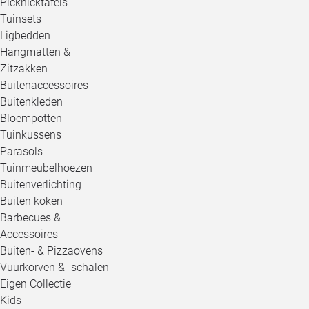
Picknicktafels
Tuinsets
Ligbedden
Hangmatten &
Zitzakken
Buitenaccessoires
Buitenkleden
Bloempotten
Tuinkussens
Parasols
Tuinmeubelhoezen
Buitenverlichting
Buiten koken
Barbecues &
Accessoires
Buiten- & Pizzaovens
Vuurkorven & -schalen
Eigen Collectie
Kids