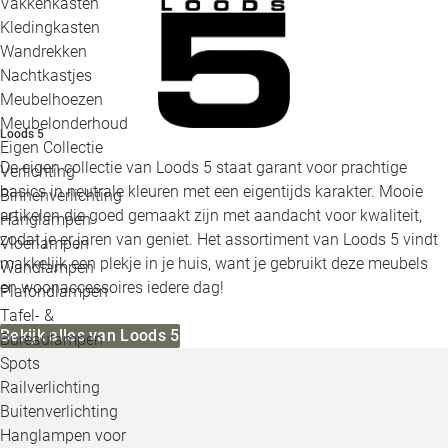
Vakkenkasten
Kledingkasten
Wandrekken
Nachtkastjes
Meubelhoezen
Meubelonderhoud
Loods 5
Eigen Collectie
De eigen collectie van Loods 5 staat garant voor prachtige
Verlichting
basics in neutrale kleuren met een eigentijds karakter. Mooie
Binnenverlichting
artikelen die goed gemaakt zijn met aandacht voor kwaliteit,
Hanglampen
zodat je er jaren van geniet. Het assortiment van Loods 5 vindt
Vloerlampen
makkelijk een plekje in je huis, want je gebruikt deze meubels
Wandlampen
en woonaccessoires iedere dag!
Plafondlampen
Tafel- &
Bekijk alles van Loods 5
Bureaulampen
Spots
Railverlichting
Buitenverlichting
Hanglampen voor