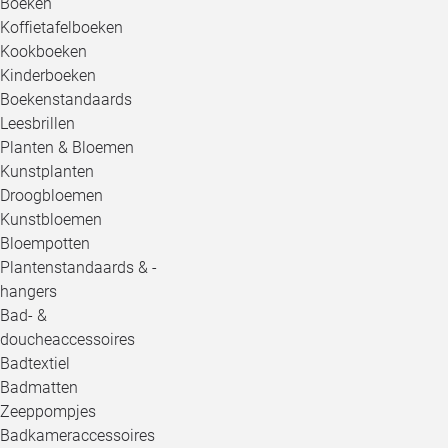
Boeken
Koffietafelboeken
Kookboeken
Kinderboeken
Boekenstandaards
Leesbrillen
Planten & Bloemen
Kunstplanten
Droogbloemen
Kunstbloemen
Bloempotten
Plantenstandaards & -
hangers
Bad- &
doucheaccessoires
Badtextiel
Badmatten
Zeeppompjes
Badkameraccessoires