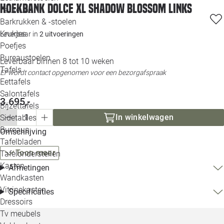
Hoekbank Dolce XL shadow blossom links
Loo
Fauteuils
Barkrukken & -stoelen
Krukjes
Leverbaar in
2 uitvoeringen
Loo
Poefjes
Bureaustoelen
Loo
Leverbaar binnen 8 tot 10 weken
Tafels
Er wordt contact opgenomen voor een bezorgafspraak
Eettafels
Loo
Salontafels
3.695,-
Bijzettafels
Loo
In winkelwagen
Sidetables
Bureaus
Omschrijving
Tafelbladen
Alle 
Toon meer
Tafelonderstellen
Kasten
Afmetingen
Wandkasten
Vitrinekasten
Specificaties
Dressoirs
Tv meubels