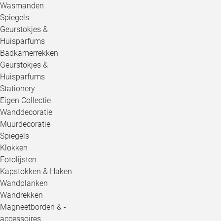
Wasmanden
Spiegels
Geurstokjes &
Huisparfums
Badkamerrekken
Geurstokjes &
Huisparfums
Stationery
Eigen Collectie
Wanddecoratie
Muurdecoratie
Spiegels
Klokken
Fotolijsten
Kapstokken & Haken
Wandplanken
Wandrekken
Magneetborden & -
accessoires