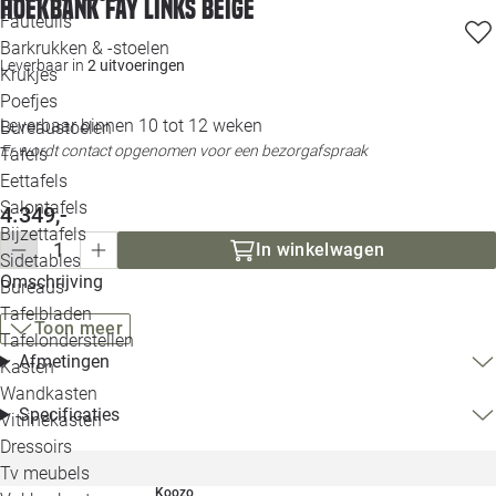
Hoekbank Fay links beige
Loo
Fauteuils
Barkrukken & -stoelen
Leverbaar in
2 uitvoeringen
Krukjes
Loo
Poefjes
Leverbaar binnen 10 tot 12 weken
Bureaustoelen
Loo
Er wordt contact opgenomen voor een bezorgafspraak
Tafels
Eettafels
Loo
Salontafels
4.349,-
Bijzettafels
In winkelwagen
Loo
Sidetables
Omschrijving
Bureaus
Tafelbladen
Toon meer
Alle 
Tafelonderstellen
Afmetingen
Kasten
Wandkasten
Specificaties
Vitrinekasten
Dressoirs
Tv meubels
Koozo