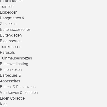
Picknicktafels
Tuinsets
Ligbedden
Hangmatten &
Zitzakken
Buitenaccessoires
Buitenkleden
Bloempotten
Tuinkussens
Parasols
Tuinmeubelhoezen
Buitenverlichting
Buiten koken
Barbecues &
Accessoires
Buiten- & Pizzaovens
Vuurkorven & -schalen
Eigen Collectie
Kids