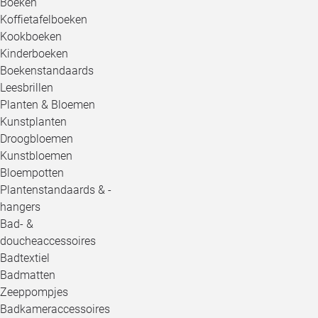
Boeken
Koffietafelboeken
Kookboeken
Kinderboeken
Boekenstandaards
Leesbrillen
Planten & Bloemen
Kunstplanten
Droogbloemen
Kunstbloemen
Bloempotten
Plantenstandaards & -
hangers
Bad- &
doucheaccessoires
Badtextiel
Badmatten
Zeeppompjes
Badkameraccessoires