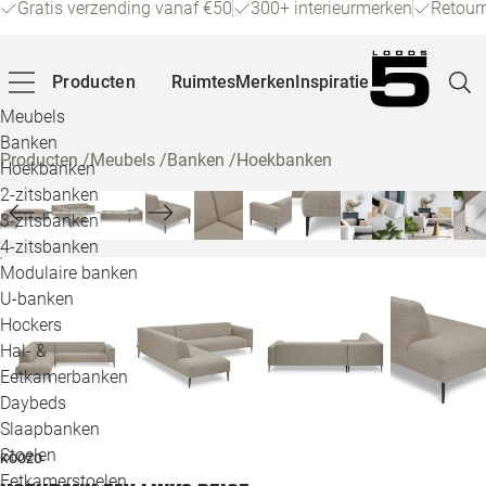
Gratis verzending vanaf €50
300+ interieurmerken
Retour
Producten
Ruimtes
Merken
Inspiratie
Meubels
Banken
Producten
/
Meubels
/
Banken
/
Hoekbanken
Hoekbanken
Pagina
2-zitsbanken
3-zitsbanken
4-zitsbanken
Winke
Modulaire banken
U-banken
Klant
Hockers
Hal- &
Veelg
Eetkamerbanken
Daybeds
Openin
Slaapbanken
Loo
Stoelen
KOOZO
Eetkamerstoelen