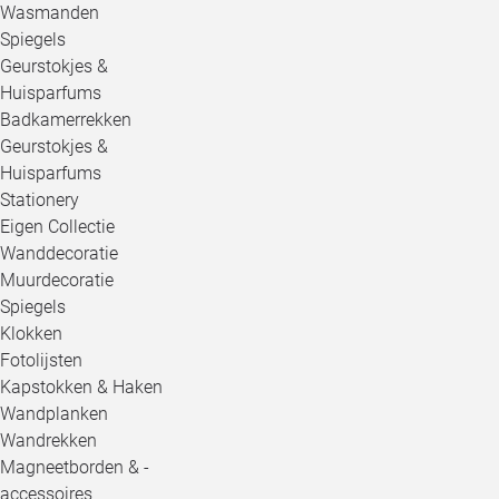
Wasmanden
Spiegels
Geurstokjes &
Huisparfums
Badkamerrekken
Geurstokjes &
Huisparfums
Stationery
Eigen Collectie
Wanddecoratie
Muurdecoratie
Spiegels
Klokken
Fotolijsten
Kapstokken & Haken
Wandplanken
Wandrekken
Magneetborden & -
accessoires