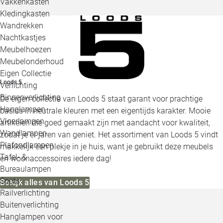
Vakkenkasten
Kledingkasten
Wandrekken
Nachtkastjes
Meubelhoezen
Meubelonderhoud
Eigen Collectie
Loods 5
Verlichting
Binnenverlichting
De eigen collectie van Loods 5 staat garant voor prachtige
Hanglampen
basics in neutrale kleuren met een eigentijds karakter. Mooie
Vloerlampen
artikelen die goed gemaakt zijn met aandacht voor kwaliteit,
Wandlampen
zodat je er jaren van geniet. Het assortiment van Loods 5 vindt
Plafondlampen
makkelijk een plekje in je huis, want je gebruikt deze meubels
Tafel- &
en woonaccessoires iedere dag!
Bureaulampen
Spots
Bekijk alles van Loods 5
Railverlichting
Buitenverlichting
Hanglampen voor