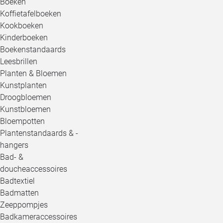
Boeken
Koffietafelboeken
Kookboeken
Kinderboeken
Boekenstandaards
Leesbrillen
Planten & Bloemen
Kunstplanten
Droogbloemen
Kunstbloemen
Bloempotten
Plantenstandaards & -
hangers
Bad- &
doucheaccessoires
Badtextiel
Badmatten
Zeeppompjes
Badkameraccessoires