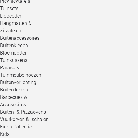
Picknicktafels
Tuinsets
Ligbedden
Hangmatten &
Zitzakken
Buitenaccessoires
Buitenkleden
Bloempotten
Tuinkussens
Parasols
Tuinmeubelhoezen
Buitenverlichting
Buiten koken
Barbecues &
Accessoires
Buiten- & Pizzaovens
Vuurkorven & -schalen
Eigen Collectie
Kids