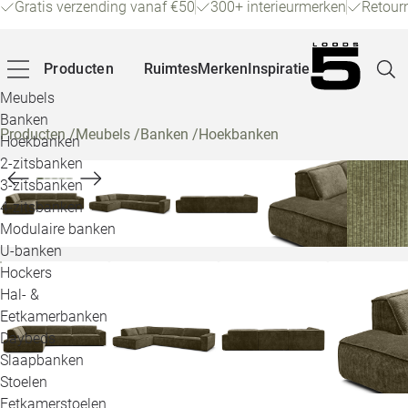
Gratis verzending vanaf €50
300+ interieurmerken
Retour
Producten
Ruimtes
Merken
Inspiratie
Meubels
Banken
Producten
/
Meubels
/
Banken
/
Hoekbanken
Hoekbanken
Pagina
2-zitsbanken
3-zitsbanken
4-zitsbanken
Winke
Modulaire banken
U-banken
Klant
Hockers
Hal- &
Veelg
Eetkamerbanken
Daybeds
Openin
Slaapbanken
Loo
Stoelen
Eetkamerstoelen